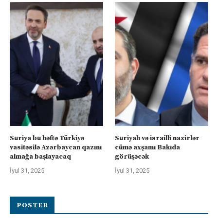
Suriya bu həftə Türkiyə
Suriyalı və israilli nazirlər
vasitəsilə Azərbaycan qazını
cümə axşamı Bakıda
almağa başlayacaq
görüşəcək
İyul 31, 2025
İyul 31, 2025
POSTER