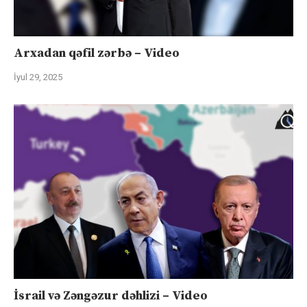
Arxadan qəfil zərbə – Video
İyul 29, 2025
İsrail və Zəngəzur dəhlizi – Video