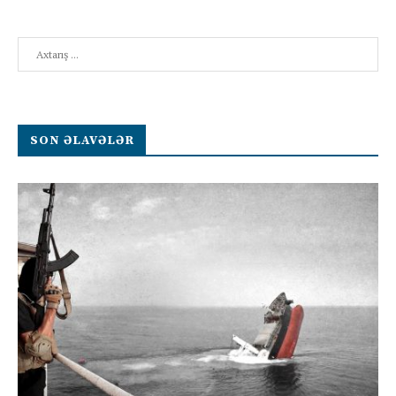
Search
SON ƏLAVƏLƏR