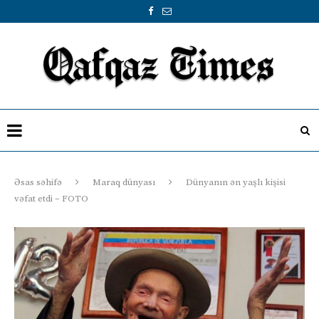
Əsas səhifə
Maraq dünyası
Dünyanın ən yaşlı kişisi
vəfat etdi – FOTO