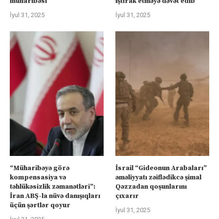
müharibəsi
iştirak etməyə dəvət edib
İyul 31, 2025
İyul 31, 2025
“Müharibəyə görə
İsrail “Gideonun Arabaları”
kompensasiya və
əməliyyatı zəiflədikcə şimal
təhlükəsizlik zəmanətləri”:
Qəzzadan qoşunlarını
İran ABŞ-la nüvə danışıqları
çıxarır
üçün şərtlər qoyur
İyul 31, 2025