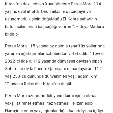
Kitabı”na daxil edilən Xuan Visente Peres Mora 114
yaşında vəfat etdi. Onun ailəsini qucaqlayır və
uzunömürlü kişinin doğulduğu El-Kobre şəhərinin
bütün sakinlərinə başsağlığı verirəm”, – deyə Maduro
bildirib.
Peres Mora 115 yaşına az qalmış tənəffüs yollarında
yaranan ağırlaşmalar səbəbindən vəfat edib. 4 fevral
2022-ci ildə o, 112 yaşında dünyasını dəyişən ispan
Saturnino de la Fuente Qarsiyanı qabaqlayaraq, 112
yaş 253-cü günündə dünyanın ən yaşlı adamı kimi
“Ginnesin Rekordlar Kitabı”na düşüb.
Peres Mora uzunömürlülüyünü daimi işinin olması,
yaxşı istirahət etməsi, tez yatması ilə izah edib.
Həmçinin onun yaxşı qidalandığı, dua etdiyi, su içdiyi