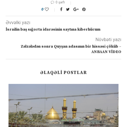
0 şərh
0
Əvvəlki yazı
İsrailin baş sığorta idarəsinin saytına kiberhücum
Növbəti yazı
Zəlzələdən sonra Quyşan adasının bir hissəsi çöküb –
ANBAAN VİDEO
ƏLAQƏLI POSTLAR