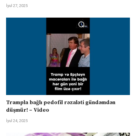
İyul 27, 2025
Trampla bağlı pedofil rəzaləti gündəmdən
düşmür! – Video
İyul 24, 2025