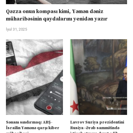
Qəzza onun kompası kimi, Yəmən dəniz
müharibəsinin qaydalarını yenidən yazır
İyul 31, 2025
Sənanı sındırmaq: ABŞ-
Lavrov Suriya prezidentini
İsrailin Yəmənə qarşı kiber
Rusiya–Ərəb sammitində