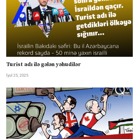
Turist adı ilə gələn yəhudilər
İyul 25, 2025