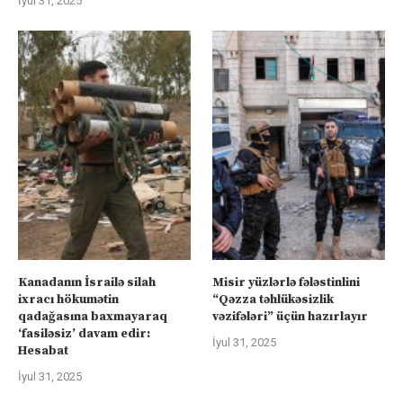
İyul 31, 2025
Kanadanın İsrailə silah
Misir yüzlərlə fələstinlini
ixracı hökumətin
“Qəzza təhlükəsizlik
qadağasına baxmayaraq
vəzifələri” üçün hazırlayır
‘fasiləsiz’ davam edir:
İyul 31, 2025
Hesabat
İyul 31, 2025