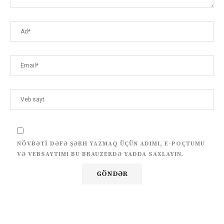
NÖVBƏTI DƏFƏ ŞƏRH YAZMAQ ÜÇÜN ADIMI, E-POÇTUMU
VƏ VEBSAYTIMI BU BRAUZERDƏ YADDA SAXLAYIN.