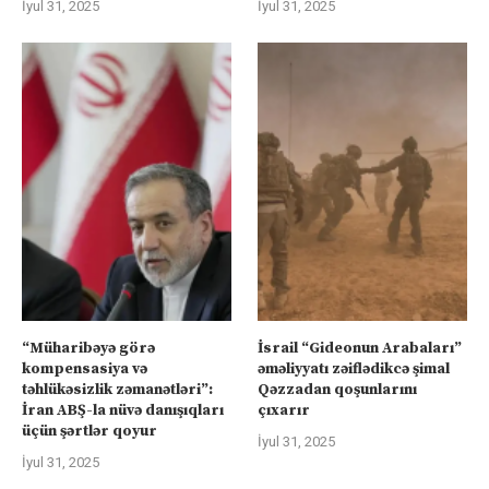
İyul 31, 2025
İyul 31, 2025
“Müharibəyə görə
İsrail “Gideonun Arabaları”
kompensasiya və
əməliyyatı zəiflədikcə şimal
təhlükəsizlik zəmanətləri”:
Qəzzadan qoşunlarını
İran ABŞ-la nüvə danışıqları
çıxarır
üçün şərtlər qoyur
İyul 31, 2025
İyul 31, 2025