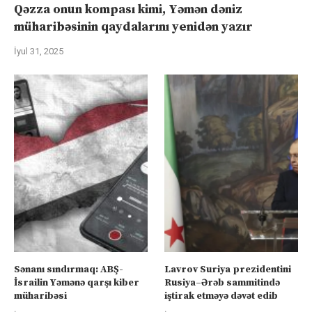
Qəzza onun kompası kimi, Yəmən dəniz
müharibəsinin qaydalarını yenidən yazır
İyul 31, 2025
Sənanı sındırmaq: ABŞ-
Lavrov Suriya prezidentini
İsrailin Yəmənə qarşı kiber
Rusiya–Ərəb sammitində
müharibəsi
iştirak etməyə dəvət edib