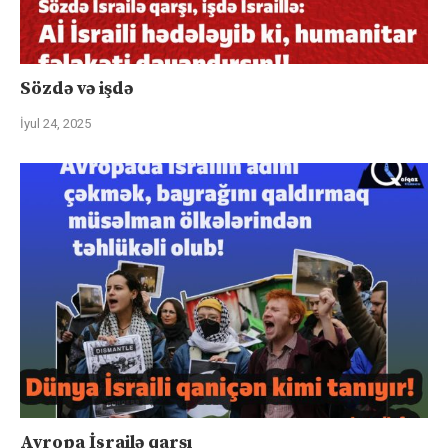
Sözdə və işdə
İyul 24, 2025
Avropa İsrailə qarşı