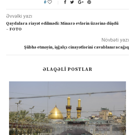
0
Əvvəlki yazı
Qaydalara riayət edilmədi: Minarə evlərin üzərinə düşdü
– FOTO
Növbəti yazı
Şübhə etməyin, işğalçı cinayətlərini cavablanıracağıq
ƏLAQƏLI POSTLAR