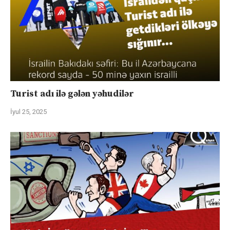
Turist adı ilə gələn yəhudilər
İyul 25, 2025