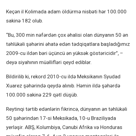
Keçən il Kolimada adam öldürmə nisbəti hər 100.000
sakinə 182 olub.
“Bu, 300 min nəfərdən çox əhalisi olan dünyanın 50 ən
təhlükəli şəhərini əhatə edən tədqiqatlara başladığımız
2009-cu ildən bəri üçüncü ən yüksək göstəricidir”, –
deyə siyahının müəllifləri qeyd ediblər.
Bildirilib ki, rekord 2010-cu ildə Meksikanın Syudad
Xuarez şəhərində qeydə alınıb. Həmin ildə şəhərdə
100.000 sakinə 229 qətl düşüb.
Reytinqi tərtib edənlərin fikrincə, dünyanın ən təhlükəli
50 şəhərindən 17-si Meksikada, 10-u Braziliyada
yerləşir. ABŞ, Kolumbiya, Cənubi Afrika və Honduras