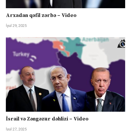
Arxadan qəfil zərbə – Video
İyul 29, 2025
İsrail və Zəngəzur dəhlizi – Video
İyul 27, 2025