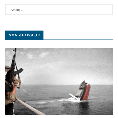
Search
SON ƏLAVƏLƏR