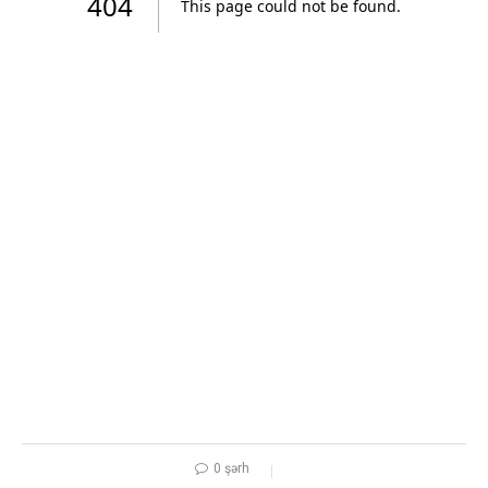
0 şərh