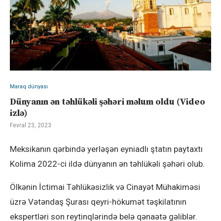
Maraq dünyası
Dünyanın ən təhlükəli şəhəri məlum oldu (Video
izlə)
Fevral 23, 2023
Meksikanın qərbində yerləşən eyniadlı ştatın paytaxtı
Kolima 2022-ci ildə dünyanın ən təhlükəli şəhəri olub.
Ölkənin İctimai Təhlükəsizlik və Cinayət Mühakiməsi
üzrə Vətəndaş Şurası qeyri-hökumət təşkilatının
ekspertləri son reytinqlərində belə qənaətə gəliblər.