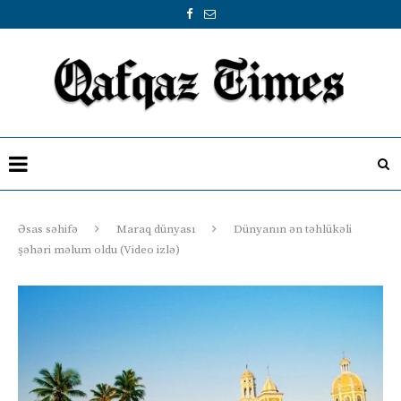
Əsas səhifə
Maraq dünyası
Dünyanın ən təhlükəli
şəhəri məlum oldu (Video izlə)