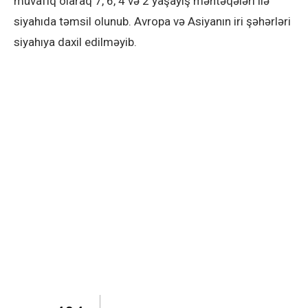
müvafiq olaraq 7, 6, 4 və 2 yaşayış məntəqələri ilə
siyahıda təmsil olunub. Avropa və Asiyanın iri şəhərləri
siyahıya daxil edilməyib.