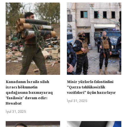
Kanadanın İsrailə silah
Misir yüzlərlə fələstinlini
ixracı hökumətin
“Qəzza təhlükəsizlik
qadağasına baxmayaraq
vəzifələri” üçün hazırlayır
‘fasiləsiz’ davam edir:
İyul 31, 2025
Hesabat
İyul 31, 2025