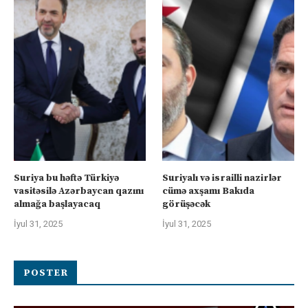
Suriya bu həftə Türkiyə
Suriyalı və israilli nazirlər
vasitəsilə Azərbaycan qazını
cümə axşamı Bakıda
almağa başlayacaq
görüşəcək
İyul 31, 2025
İyul 31, 2025
POSTER