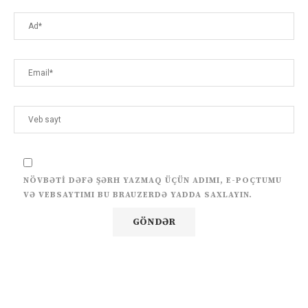
NÖVBƏTI DƏFƏ ŞƏRH YAZMAQ ÜÇÜN ADIMI, E-POÇTUMU
VƏ VEBSAYTIMI BU BRAUZERDƏ YADDA SAXLAYIN.