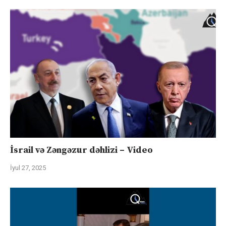
İsrail və Zəngəzur dəhlizi – Video
İyul 27, 2025