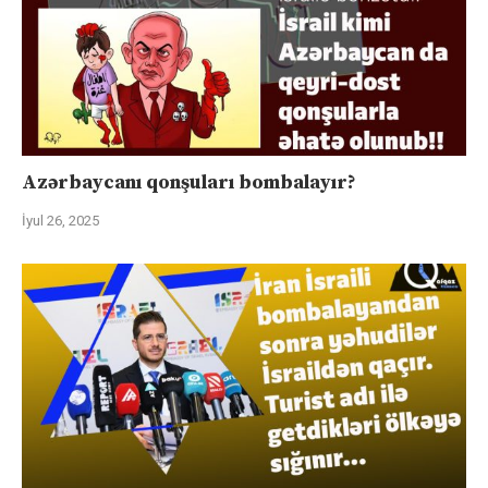
Azərbaycanı qonşuları bombalayır?
İyul 26, 2025