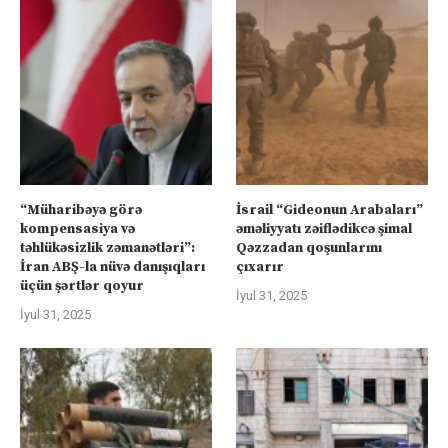
“Müharibəyə görə
İsrail “Gideonun Arabaları”
kompensasiya və
əməliyyatı zəiflədikcə şimal
təhlükəsizlik zəmanətləri”:
Qəzzadan qoşunlarını
İran ABŞ-la nüvə danışıqları
çıxarır
üçün şərtlər qoyur
İyul 31, 2025
İyul 31, 2025