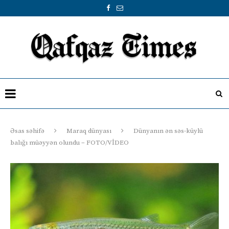
Əsas səhifə
Maraq dünyası
Dünyanın ən səs-küylü
balığı müəyyən olundu – FOTO/VİDEO