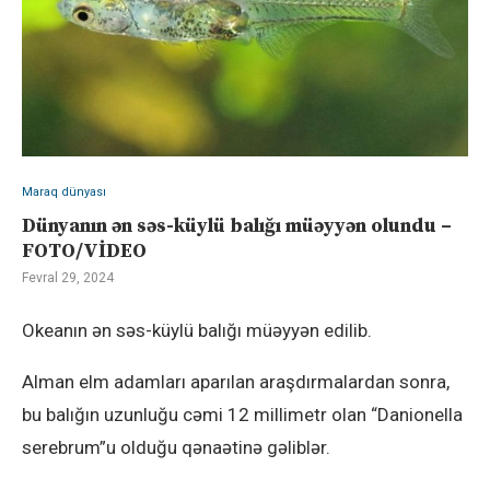
Maraq dünyası
Dünyanın ən səs-küylü balığı müəyyən olundu –
FOTO/VİDEO
Fevral 29, 2024
Okeanın ən səs-küylü balığı müəyyən edilib.
Alman elm adamları aparılan araşdırmalardan sonra,
bu balığın uzunluğu cəmi 12 millimetr olan “Danionella
serebrum”u olduğu qənaətinə gəliblər.