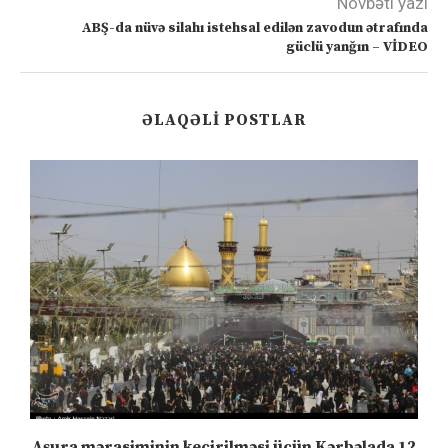
Növbəti yazı
ABŞ-da nüvə silahı istehsal edilən zavodun ətrafında
güclü yanğın – VİDEO
ƏLAQƏLI POSTLAR
Aşura mərasiminin keçirilməsi üçün Kərbəlada 12