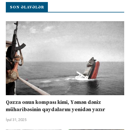
SON ƏLAVƏLƏR
Qəzza onun kompası kimi, Yəmən dəniz
müharibəsinin qaydalarını yenidən yazır
İyul 31, 2025