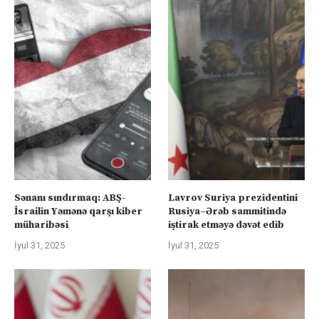
Sənanı sındırmaq: ABŞ-
Lavrov Suriya prezidentini
İsrailin Yəmənə qarşı kiber
Rusiya–Ərəb sammitində
müharibəsi
iştirak etməyə dəvət edib
İyul 31, 2025
İyul 31, 2025