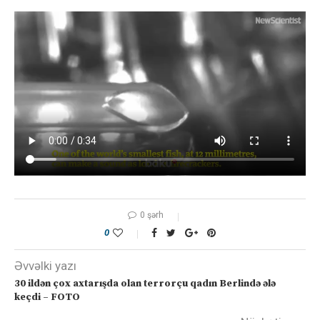
0 şərh
0
Əvvəlki yazı
30 ildən çox axtarışda olan terrorçu qadın Berlində ələ
keçdi – FOTO