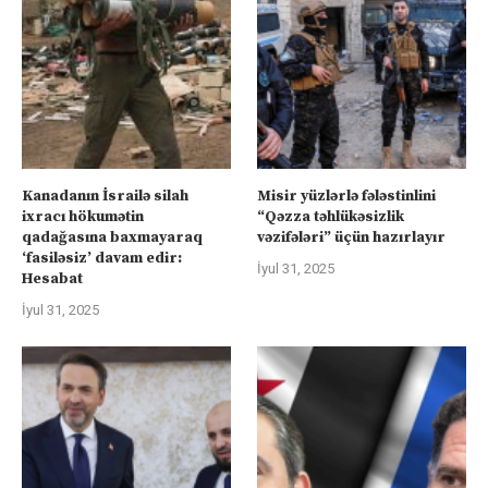
Kanadanın İsrailə silah
Misir yüzlərlə fələstinlini
ixracı hökumətin
“Qəzza təhlükəsizlik
qadağasına baxmayaraq
vəzifələri” üçün hazırlayır
‘fasiləsiz’ davam edir:
İyul 31, 2025
Hesabat
İyul 31, 2025