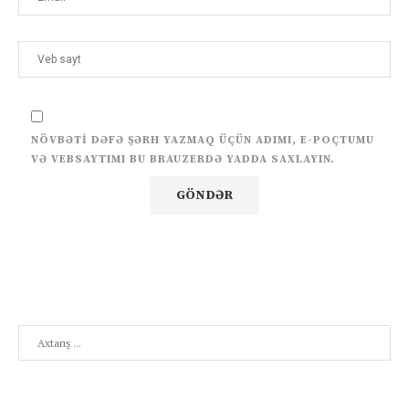
NÖVBƏTI DƏFƏ ŞƏRH YAZMAQ ÜÇÜN ADIMI, E-POÇTUMU
VƏ VEBSAYTIMI BU BRAUZERDƏ YADDA SAXLAYIN.
Search