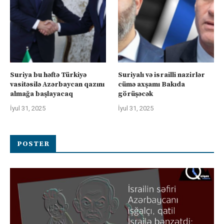
Suriya bu həftə Türkiyə
Suriyalı və israilli nazirlər
vasitəsilə Azərbaycan qazını
cümə axşamı Bakıda
almağa başlayacaq
görüşəcək
İyul 31, 2025
İyul 31, 2025
POSTER