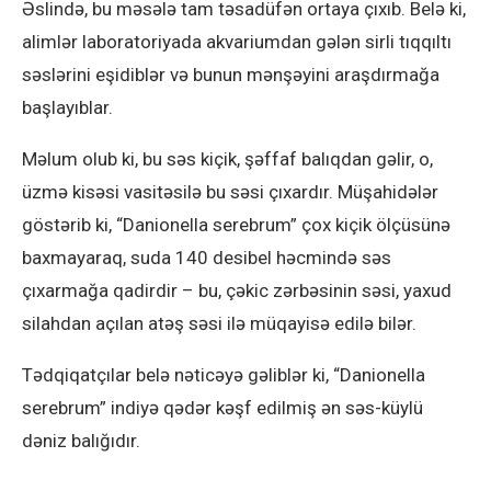
Əslində, bu məsələ tam təsadüfən ortaya çıxıb. Belə ki,
alimlər laboratoriyada akvariumdan gələn sirli tıqqıltı
səslərini eşidiblər və bunun mənşəyini araşdırmağa
başlayıblar.
Məlum olub ki, bu səs kiçik, şəffaf balıqdan gəlir, o,
üzmə kisəsi vasitəsilə bu səsi çıxardır. Müşahidələr
göstərib ki, “Danionella serebrum” çox kiçik ölçüsünə
baxmayaraq, suda 140 desibel həcmində səs
çıxarmağa qadirdir – bu, çəkic zərbəsinin səsi, yaxud
silahdan açılan atəş səsi ilə müqayisə edilə bilər.
Tədqiqatçılar belə nəticəyə gəliblər ki, “Danionella
serebrum” indiyə qədər kəşf edilmiş ən səs-küylü
dəniz balığıdır.