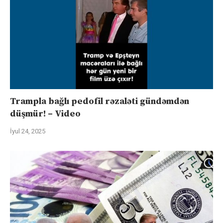
Trampla bağlı pedofil rəzaləti gündəmdən
düşmür! – Video
İyul 24, 2025