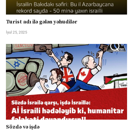
Turist adı ilə gələn yəhudilər
İyul 25, 2025
Sözdə və işdə