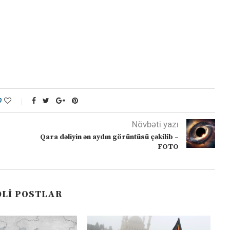
0
Növbəti yazı
Qara dəliyin ən aydın görüntüsü çəkilib –
FOTO
LI POSTLAR