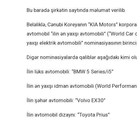
Bu barədə şirkətin saytında məlumat verilib.
Beləliklə, Cənubi Koreyanın “KIA Motors” korporas
avtomobil “ilin ən yaxşı avtomobili” (“World Car 
yaxşı elektrik avtomobili” nominasiyasının birinci
Digər nominasiyalarda qaliblər aşağıdakı kimi ol
İlin lüks avtomobili: “BMW 5 Series/i5”
İlin ən yaxşı idman avtomobili (World Performan
İlin şəhər avtomobili: “Volvo EX30”
İlin avtomobil dizaynı: “Toyota Prius”