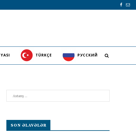
YASI
TÜRKÇE
PУССКИЙ
Search
SON ƏLAVƏLƏR