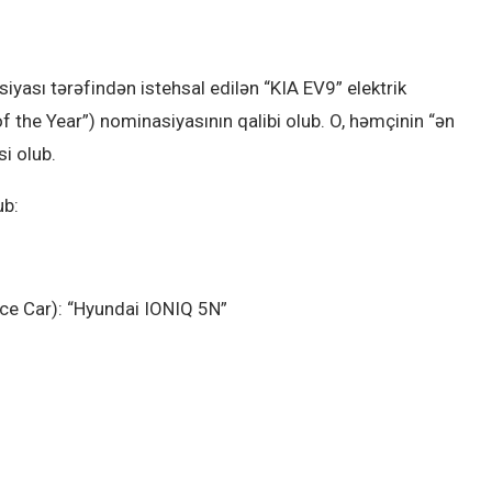
iyası tərəfindən istehsal edilən “KIA EV9” elektrik
of the Year”) nominasiyasının qalibi olub. O, həmçinin “ən
si olub.
ub:
ce Car): “Hyundai IONIQ 5N”