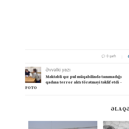
0 şərh
Əvvəlki yazı
Məktəbli qız pul müqabilində tanımadığı
qadına terror aktı törətməyi təklif etdi –
FOTO
ƏLAQƏ