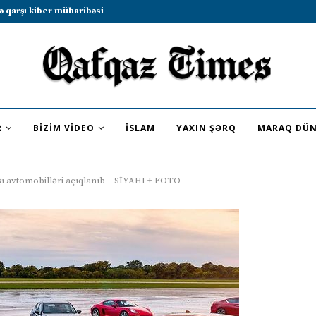
b sammitində iştirak etməyə dəvət...
R
BIZIM VIDEO
İSLAM
YAXIN ŞƏRQ
MARAQ DÜN
şı avtomobilləri açıqlanıb – SİYAHI + FOTO