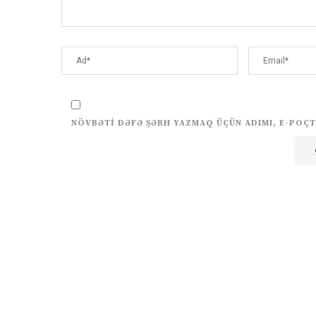
NÖVBƏTI DƏFƏ ŞƏRH YAZMAQ ÜÇÜN ADIMI, E-POÇT