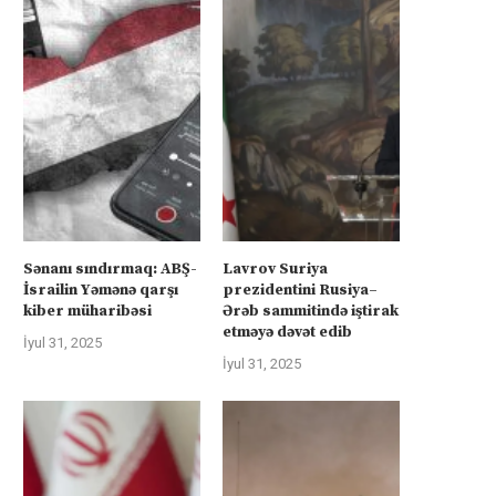
Sənanı sındırmaq: ABŞ-
Lavrov Suriya
İsrailin Yəmənə qarşı
prezidentini Rusiya–
kiber müharibəsi
Ərəb sammitində iştirak
etməyə dəvət edib
İyul 31, 2025
İyul 31, 2025