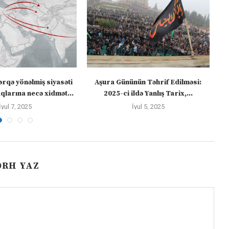
ərqə yönəlmiş siyasəti
Aşura Gününün Təhrif Edilməsi:
Tü
larına necə xidmət...
2025-ci ildə Yanlış Tarix,...
İyul 7, 2025
İyul 5, 2025
ƏRH YAZ