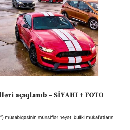
lləri açıqlanıb – SİYAHI + FOTO
r”) müsabiqəsinin münsiflər heyəti builki mükafatların