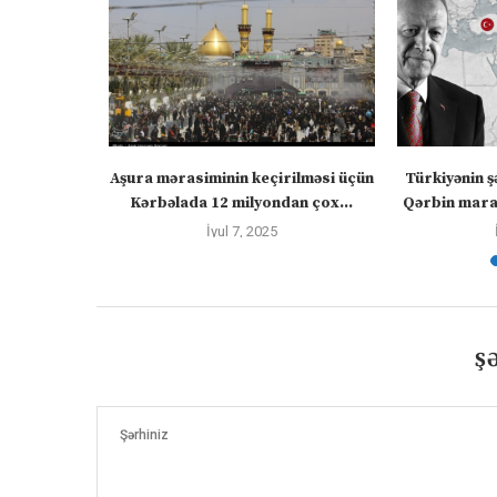
” – video
Aşura mərasiminin keçirilməsi üçün
Türkiyənin ş
Kərbəlada 12 milyondan çox...
Qərbin maraq
İyul 7, 2025
Ş