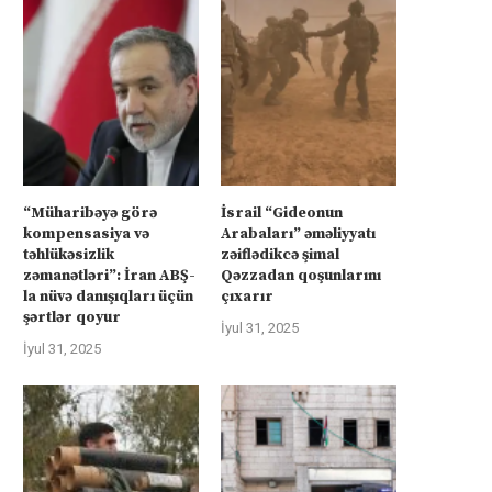
“Müharibəyə görə
İsrail “Gideonun
kompensasiya və
Arabaları” əməliyyatı
təhlükəsizlik
zəiflədikcə şimal
zəmanətləri”: İran ABŞ-
Qəzzadan qoşunlarını
la nüvə danışıqları üçün
çıxarır
şərtlər qoyur
İyul 31, 2025
İyul 31, 2025