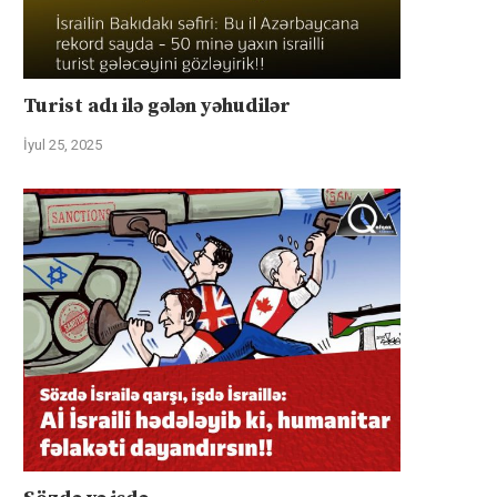
Turist adı ilə gələn yəhudilər
İyul 25, 2025