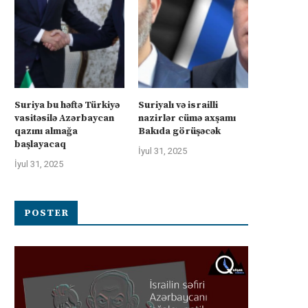
Suriya bu həftə Türkiyə
Suriyalı və israilli
vasitəsilə Azərbaycan
nazirlər cümə axşamı
qazını almağa
Bakıda görüşəcək
başlayacaq
İyul 31, 2025
İyul 31, 2025
POSTER