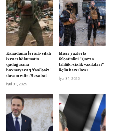
rkiyə Afrikanın neft və qazına can
Türkiyə Afrikanın neft və qazın
atır –...
atır –...
Kanadanın İsrailə silah
Misir yüzlərlə
ixracı hökumətin
fələstinlini “Qəzza
İyul 4, 2025
İyul 4, 2025
qadağasına
təhlükəsizlik vəzifələri”
baxmayaraq ‘fasiləsiz’
üçün hazırlayır
davam edir: Hesabat
İyul 31, 2025
İyul 31, 2025