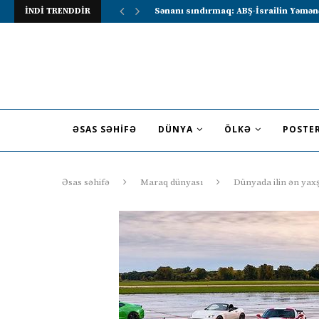
İNDİ TRENDDİR
Lavrov Suriya prezidentini Rusiya–Ərə
ƏSAS SƏHIFƏ
DÜNYA
ÖLKƏ
POSTE
Əsas səhifə
Maraq dünyası
Dünyada ilin ən yax