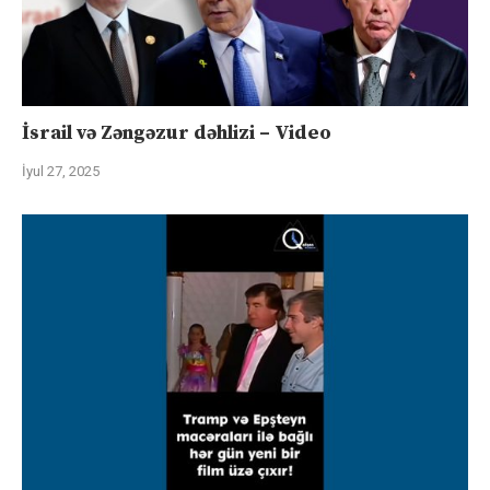
İsrail və Zəngəzur dəhlizi – Video
İyul 27, 2025