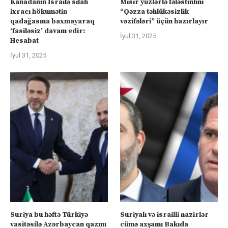
Kanadanın İsrailə silah
Misir yüzlərlə fələstinlini
ixracı hökumətin
“Qəzza təhlükəsizlik
qadağasına baxmayaraq
vəzifələri” üçün hazırlayır
‘fasiləsiz’ davam edir:
İyul 31, 2025
Hesabat
İyul 31, 2025
Suriya bu həftə Türkiyə
Suriyalı və israilli nazirlər
vasitəsilə Azərbaycan qazını
cümə axşamı Bakıda