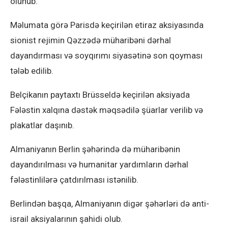
olunub.
Məlumata görə Parisdə keçirilən etiraz aksiyasında
sionist rejimin Qəzzədə müharibəni dərhal
dayandırması və soyqırımı siyasətinə son qoyması
tələb edilib.
Belçikanın paytaxtı Brüsseldə keçirilən aksiyada
Fələstin xalqına dəstək məqsədilə şüarlar verilib və
plakatlar daşınıb.
Almaniyanın Berlin şəhərində də müharibənin
dayandırılması və humanitar yardımların dərhal
fələstinlilərə çatdırılması istənilib.
Berlindən başqa, Almaniyanın digər şəhərləri də anti-
israil aksiyalarının şahidi olub.