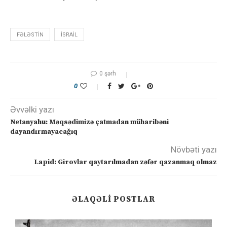
FƏLƏSTIN
ISRAIL
0 şərh
0
Əvvəlki yazı
Netanyahu: Məqsədimizə çatmadan müharibəni
dayandırmayacağıq
Növbəti yazı
Lapid: Girovlar qaytarılmadan zəfər qazanmaq olmaz
ƏLAQƏLI POSTLAR