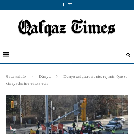
Əsas səhifə
Dünya
Dünya xalqları sionist rejimin Qəzzə
cinayətlərinə etiraz edir