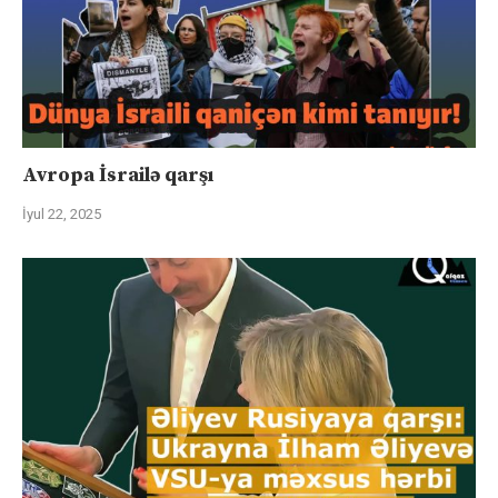
Avropa İsrailə qarşı
İyul 22, 2025