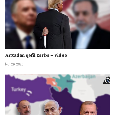
Arxadan qəfil zərbə – Video
İyul 29, 2025