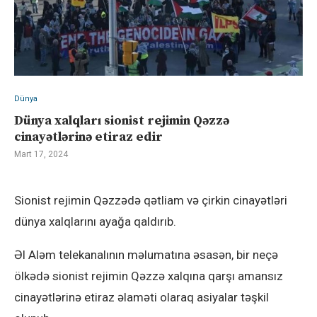
Dünya
Dünya xalqları sionist rejimin Qəzzə
cinayətlərinə etiraz edir
Mart 17, 2024
Sionist rejimin Qəzzədə qətliam və çirkin cinayətləri
dünya xalqlarını ayağa qaldırıb.
Əl Aləm telekanalının məlumatına əsasən, bir neçə
ölkədə sionist rejimin Qəzzə xalqına qarşı amansız
cinayətlərinə etiraz əlaməti olaraq asiyalar təşkil