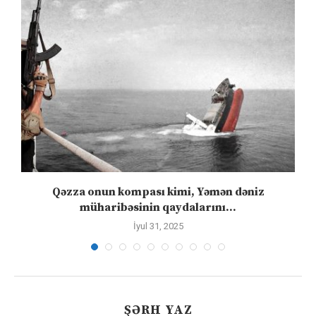
”
Qəzza onun kompası kimi, Yəmən dəniz
S
müharibəsinin qaydalarını...
İyul 31, 2025
ŞƏRH YAZ