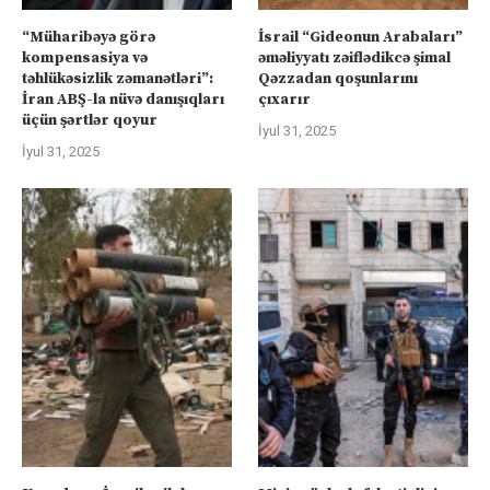
“Müharibəyə görə
İsrail “Gideonun Arabaları”
kompensasiya və
əməliyyatı zəiflədikcə şimal
təhlükəsizlik zəmanətləri”:
Qəzzadan qoşunlarını
İran ABŞ-la nüvə danışıqları
çıxarır
üçün şərtlər qoyur
İyul 31, 2025
İyul 31, 2025