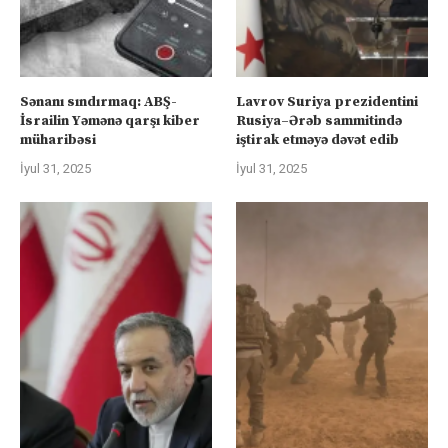
Sənanı sındırmaq: ABŞ-
Lavrov Suriya prezidentini
İsrailin Yəmənə qarşı kiber
Rusiya–Ərəb sammitində
müharibəsi
iştirak etməyə dəvət edib
İyul 31, 2025
İyul 31, 2025