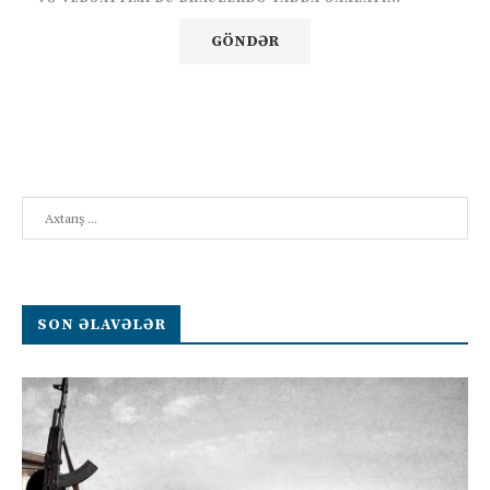
Search
SON ƏLAVƏLƏR