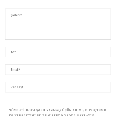
NÖVBƏTI DƏFƏ ŞƏRH YAZMAQ ÜÇÜN ADIMI, E-POÇTUMU
VƏ VEBSAYTIMI BU BRAUZERDƏ YADDA SAXLAYIN.