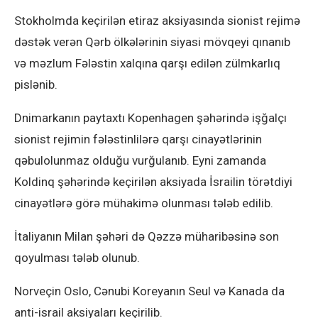
Stokholmda keçirilən etiraz aksiyasında sionist rejimə
dəstək verən Qərb ölkələrinin siyasi mövqeyi qınanıb
və məzlum Fələstin xalqına qarşı edilən zülmkarlıq
pislənib.
Dnimarkanın paytaxtı Kopenhagen şəhərində işğalçı
sionist rejimin fələstinlilərə qarşı cinayətlərinin
qəbulolunmaz olduğu vurğulanıb. Eyni zamanda
Koldinq şəhərində keçirilən aksiyada İsrailin törətdiyi
cinayətlərə görə mühakimə olunması tələb edilib.
İtaliyanın Milan şəhəri də Qəzzə müharibəsinə son
qoyulması tələb olunub.
Norveçin Oslo, Cənubi Koreyanın Seul və Kanada da
anti-israil aksiyaları keçirilib.