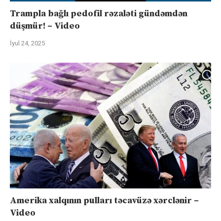
Trampla bağlı pedofil rəzaləti gündəmdən
düşmür! – Video
İyul 24, 2025
Amerika xalqının pulları təcavüzə xərclənir –
Video