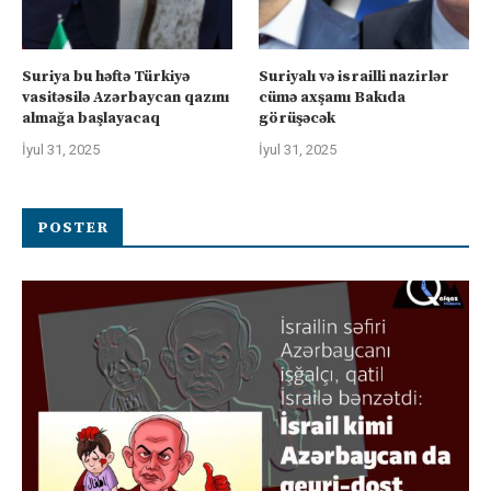
Suriya bu həftə Türkiyə
Suriyalı və israilli nazirlər
vasitəsilə Azərbaycan qazını
cümə axşamı Bakıda
almağa başlayacaq
görüşəcək
İyul 31, 2025
İyul 31, 2025
POSTER