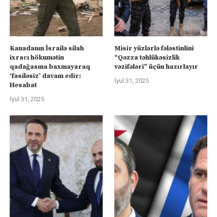
Kanadanın İsrailə silah
Misir yüzlərlə fələstinlini
ixracı hökumətin
“Qəzza təhlükəsizlik
qadağasına baxmayaraq
vəzifələri” üçün hazırlayır
‘fasiləsiz’ davam edir:
İyul 31, 2025
Hesabat
İyul 31, 2025