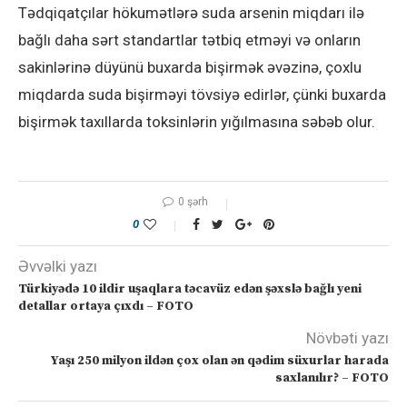
Tədqiqatçılar hökumətlərə suda arsenin miqdarı ilə
bağlı daha sərt standartlar tətbiq etməyi və onların
sakinlərinə düyünü buxarda bişirmək əvəzinə, çoxlu
miqdarda suda bişirməyi tövsiyə edirlər, çünki buxarda
bişirmək taxıllarda toksinlərin yığılmasına səbəb olur.
0 şərh
0
Əvvəlki yazı
Türkiyədə 10 ildir uşaqlara təcavüz edən şəxslə bağlı yeni
detallar ortaya çıxdı – FOTO
Növbəti yazı
Yaşı 250 milyon ildən çox olan ən qədim süxurlar harada
saxlanılır? – FOTO