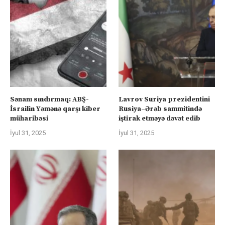
Sənanı sındırmaq: ABŞ-
Lavrov Suriya prezidentini
İsrailin Yəmənə qarşı kiber
Rusiya–Ərəb sammitində
müharibəsi
iştirak etməyə dəvət edib
İyul 31, 2025
İyul 31, 2025