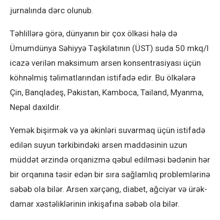
jurnalında dərc olunub.
Təhlillərə görə, dünyanın bir çox ölkəsi hələ də
Ümumdünya Səhiyyə Təşkilatının (ÜST) suda 50 mkq/l
icazə verilən maksimum arsen konsentrasiyası üçün
köhnəlmiş təlimatlarından istifadə edir. Bu ölkələrə
Çin, Banqladeş, Pakistan, Kamboca, Tailand, Myanma,
Nepal daxildir.
Yemək bişirmək və ya əkinləri suvarmaq üçün istifadə
edilən suyun tərkibindəki arsen maddəsinin uzun
müddət ərzində orqanizmə qəbul edilməsi bədənin hər
bir orqanına təsir edən bir sıra sağlamlıq problemlərinə
səbəb ola bilər. Arsen xərçəng, diabet, ağciyər və ürək-
damar xəstəliklərinin inkişafına səbəb ola bilər.