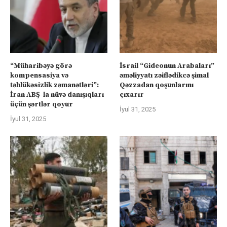
“Müharibəyə görə
İsrail “Gideonun Arabaları”
kompensasiya və
əməliyyatı zəiflədikcə şimal
təhlükəsizlik zəmanətləri”:
Qəzzadan qoşunlarını
İran ABŞ-la nüvə danışıqları
çıxarır
üçün şərtlər qoyur
İyul 31, 2025
İyul 31, 2025