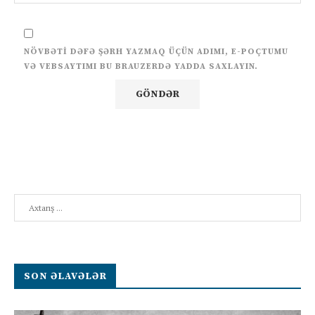
NÖVBƏTI DƏFƏ ŞƏRH YAZMAQ ÜÇÜN ADIMI, E-POÇTUMU
VƏ VEBSAYTIMI BU BRAUZERDƏ YADDA SAXLAYIN.
Search
SON ƏLAVƏLƏR