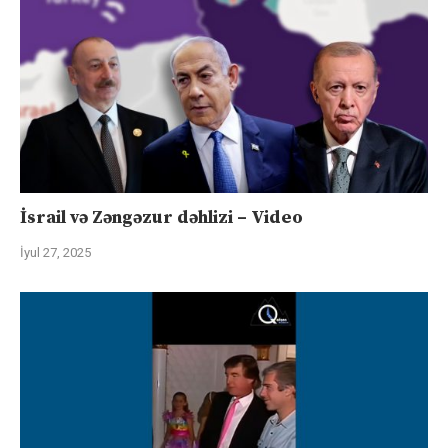
İsrail və Zəngəzur dəhlizi – Video
İyul 27, 2025