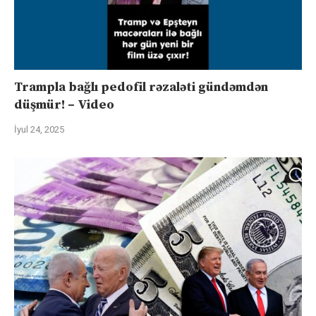
Trampla bağlı pedofil rəzaləti gündəmdən
düşmür! – Video
İyul 24, 2025