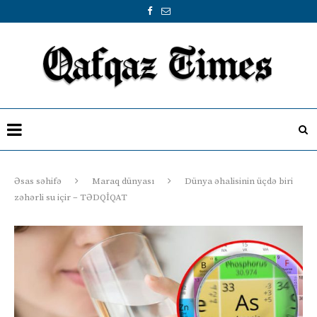
Əsas səhifə
Maraq dünyası
Dünya əhalisinin üçdə biri
zəhərli su içir – TƏDQİQAT