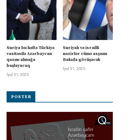
Suriya bu həftə Türkiyə
Suriyalı və israilli
vasitəsilə Azərbaycan
nazirlər cümə axşamı
qazını almağa
Bakıda görüşəcək
başlayacaq
İyul 31, 2025
İyul 31, 2025
Suriyalı və israilli nazirlər cümə
Avstriyanın OMV şirkəti Azərb
axşamı Bakıda görüşəcək:...
xam neftində xlorid çirklənməs
İyul 31, 2025
İyul 30, 2025
POSTER