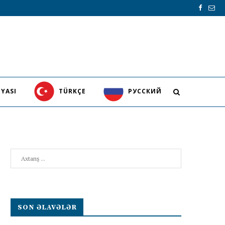
YASI
TÜRKÇE
PУССКИЙ
Search
SON ƏLAVƏLƏR