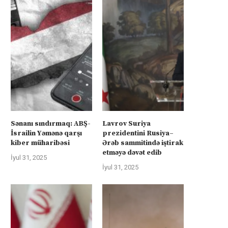
Sənanı sındırmaq: ABŞ-
Lavrov Suriya
İsrailin Yəmənə qarşı
prezidentini Rusiya–
kiber müharibəsi
Ərəb sammitində iştirak
etməyə dəvət edib
İyul 31, 2025
İyul 31, 2025