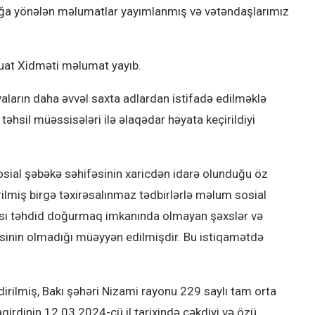
mağa yönələn məlumatlar yayımlanmış və vətəndaşlarımız
buat Xidməti məlumat yayıb.
yaların daha əvvəl saxta adlardan istifadə edilməklə
 təhsil müəssisələri ilə əlaqədar həyata keçirildiyi
sial şəbəkə səhifəsinin xaricdən idarə olunduğu öz
irilmiş birgə təxirəsalınmaz tədbirlərlə məlum sosial
ansı təhdid doğurmaq imkanında olmayan şəxslər və
əsinin olmadığı müəyyən edilmişdir. Bu istiqamətdə
irilmiş, Bakı şəhəri Nizami rayonu 229 saylı tam orta
irdinin 12.03.2024-cü il tarixində çəkdiyi və özü