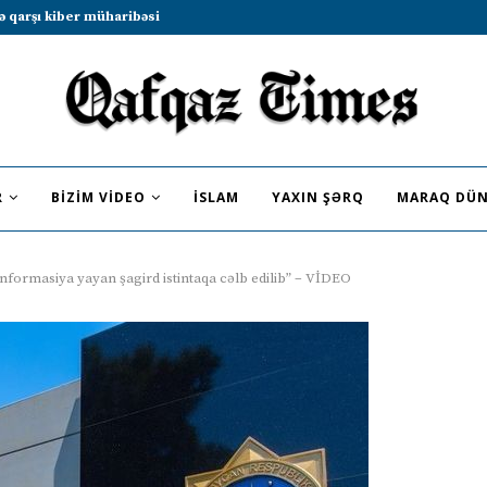
b sammitində iştirak etməyə dəvət...
R
BIZIM VIDEO
İSLAM
YAXIN ŞƏRQ
MARAQ DÜN
nformasiya yayan şagird istintaqa cəlb edilib” – VİDEO