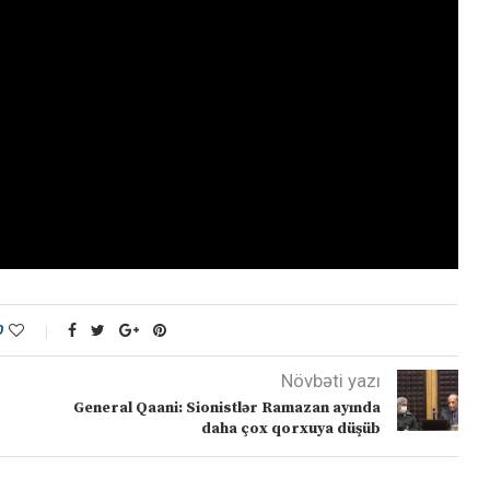
0
Növbəti yazı
General Qaani: Sionistlər Ramazan ayında
daha çox qorxuya düşüb