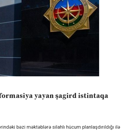
formasiya yayan şagird istintaqa
indəki bəzi məktəblərə silahlı hücum planlaşdırıldığı ilə