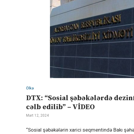
Ölkə
DTX: “Sosial şəbəkələrdə dezin
cəlb edilib” – VİDEO
Mart 12, 2024
“Sosial şəbəkələrin xarici seqmentində Bakı şəhər