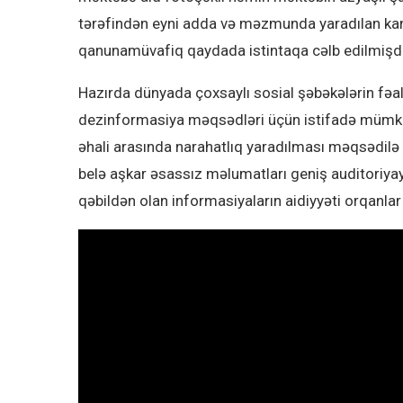
tərəfindən eyni adda və məzmunda yaradılan kana
qanunamüvafiq qaydada istintaqa cəlb edilmişdi
Hazırda dünyada çoxsaylı sosial şəbəkələrin fəali
dezinformasiya məqsədləri üçün istifadə mümkü
əhali arasında narahatlıq yaradılması məqsədilə
belə aşkar əsassız məlumatları geniş auditoriyay
qəbildən olan informasiyaların aidiyyəti orqanlar il