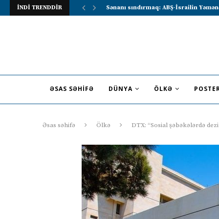
İNDİ TRENDDİR
Lavrov Suriya prezidentini Rusiya–Ərə
ƏSAS SƏHIFƏ
DÜNYA
ÖLKƏ
POSTE
Əsas səhifə
Ölkə
DTX: “Sosial şəbəkələrdə dezi