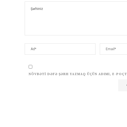
NÖVBƏTI DƏFƏ ŞƏRH YAZMAQ ÜÇÜN ADIMI, E-POÇT