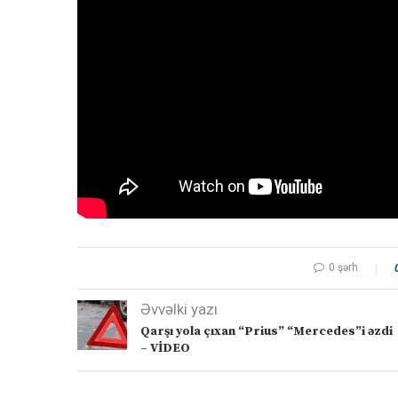
0 şərh
Əvvəlki yazı
Qarşı yola çıxan “Prius” “Mercedes”i əzdi
– VİDEO