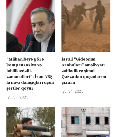
“Müharibəyə görə
İsrail “Gideonun
kompensasiya və
Arabaları” əməliyyatı
təhlükəsizlik
zəiflədikcə şimal
zəmanətləri”: İran ABŞ-
Qəzzadan qoşunlarını
la nüvə danışıqları üçün
çıxarır
şərtlər qoyur
İyul 31, 2025
İyul 31, 2025