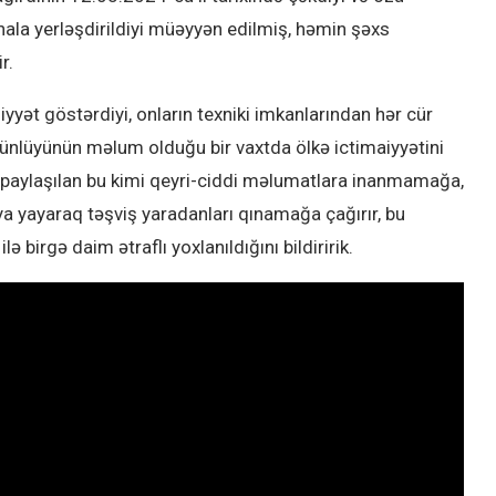
la yerləşdirildiyi müəyyən edilmiş, həmin şəxs
r.
yyət göstərdiyi, onların texniki imkanlarından hər cür
nlüyünün məlum olduğu bir vaxtda ölkə ictimaiyyətini
 paylaşılan bu kimi qeyri-ciddi məlumatlara inanmamağa,
a yayaraq təşviş yaradanları qınamağa çağırır, bu
ə birgə daim ətraflı yoxlanıldığını bildiririk.