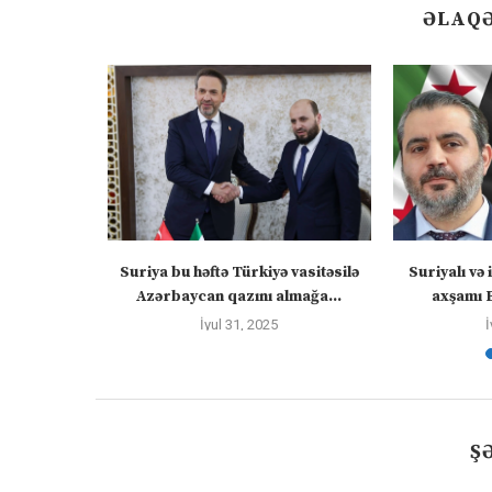
ƏLAQƏ
: Zəngəzur
Suriya bu həftə Türkiyə vasitəsilə
Suriyalı və 
skvanı...
Azərbaycan qazını almağa...
axşamı 
İyul 31, 2025
İ
Ş