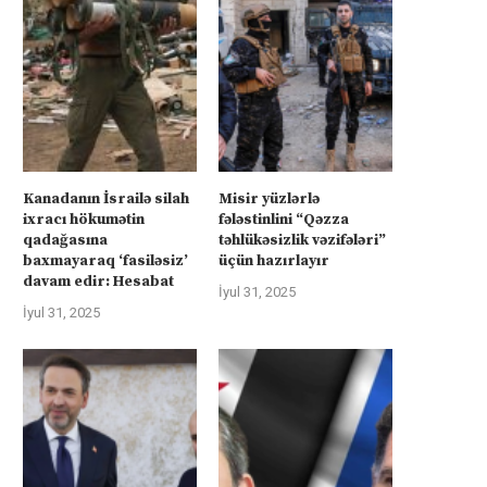
Kanadanın İsrailə silah
Misir yüzlərlə
ixracı hökumətin
fələstinlini “Qəzza
qadağasına
təhlükəsizlik vəzifələri”
baxmayaraq ‘fasiləsiz’
üçün hazırlayır
davam edir: Hesabat
İyul 31, 2025
İyul 31, 2025