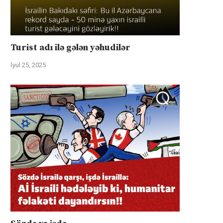
Turist adı ilə gələn yəhudilər
İyul 25, 2025