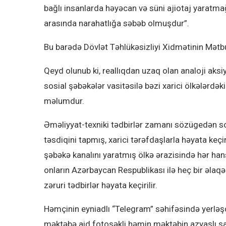
bağlı insanlarda həyəcan və süni ajiotaj yarat
arasında narahatlığa səbəb olmuşdur”.
Bu barədə Dövlət Təhlükəsizliyi Xidmətinin Mət
Qeyd olunub ki, reallıqdan uzaq olan analoji aksi
sosial şəbəkələr vasitəsilə bəzi xarici ölkələrdəki
məlumdur.
Əməliyyat-texniki tədbirlər zamanı sözügedən so
təsdiqini tapmış, xarici tərəfdaşlarla həyata keç
şəbəkə kanalını yaratmış ölkə ərazisində hər h
onların Azərbaycan Respublikası ilə heç bir əlaq
zəruri tədbirlər həyata keçirilir.
Həmçinin eyniadlı “Telegram” səhifəsində yerləşd
məktəbə aid fotoşəkli həmin məktəbin azyaşlı şag