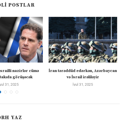
LI POSTLAR
israilli nazirlər cümə
İran tərəddüd edərkən, Azərbaycan
Bakıda görüşəcək
və İsrail irəliləyir
yul 31, 2025
İyul 31, 2025
ƏRH YAZ