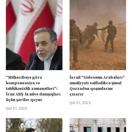
“Müharibəyə görə
İsrail “Gideonun Arabaları”
kompensasiya və
əməliyyatı zəiflədikcə şimal
təhlükəsizlik zəmanətləri”:
Qəzzadan qoşunlarını
İran ABŞ-la nüvə danışıqları
çıxarır
üçün şərtlər qoyur
İyul 31, 2025
İyul 31, 2025