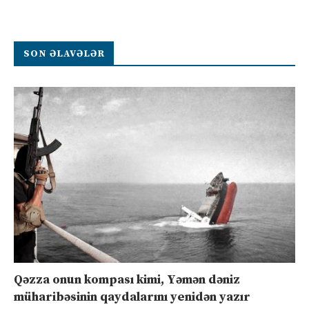
SON ƏLAVƏLƏR
Qəzza onun kompası kimi, Yəmən dəniz
müharibəsinin qaydalarını yenidən yazır