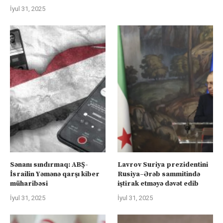
İyul 31, 2025
Sənanı sındırmaq: ABŞ-
Lavrov Suriya prezidentini
İsrailin Yəmənə qarşı kiber
Rusiya–Ərəb sammitində
müharibəsi
iştirak etməyə dəvət edib
İyul 31, 2025
İyul 31, 2025