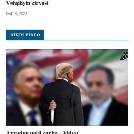
Vəhşiliyin zirvəsi
İyul 19, 2025
BIZIM VIDEO
Arxadan qəfil zərbə – Video