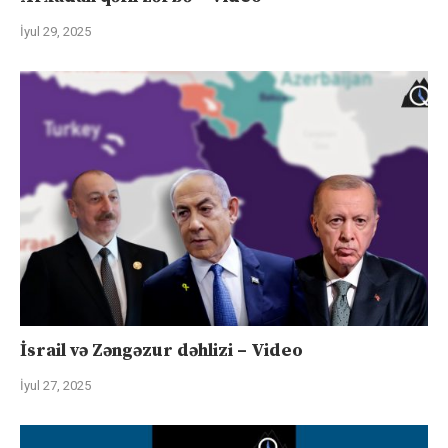
İyul 29, 2025
İsrail və Zəngəzur dəhlizi – Video
İyul 27, 2025