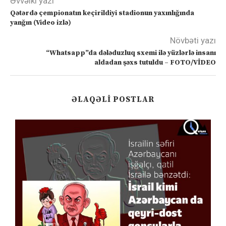
Əvvəlki yazı
Qətərdə çempionatın keçirildiyi stadionun yaxınlığında
yanğın (Video izlə)
Növbəti yazı
“Whatsapp”da dələduzluq sxemi ilə yüzlərlə insanı
aldadan şəxs tutuldu – FOTO/VİDEO
ƏLAQƏLI POSTLAR