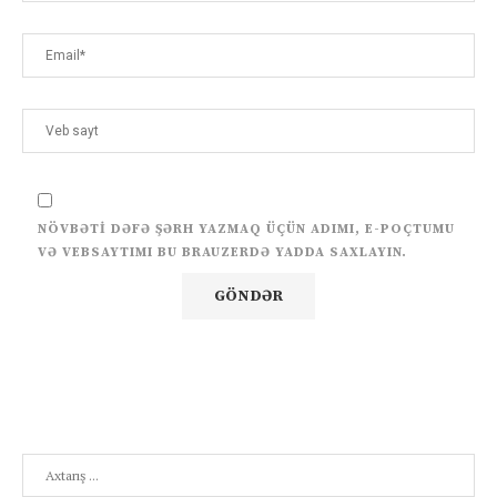
NÖVBƏTI DƏFƏ ŞƏRH YAZMAQ ÜÇÜN ADIMI, E-POÇTUMU
VƏ VEBSAYTIMI BU BRAUZERDƏ YADDA SAXLAYIN.
Search