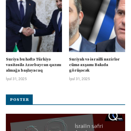
Suriya bu həftə Türkiyə
Suriyalı və israilli nazirlər
vasitəsilə Azərbaycan qazını
cümə axşamı Bakıda
almağa başlayacaq
görüşəcək
İyul 31, 2025
İyul 31, 2025
POSTER