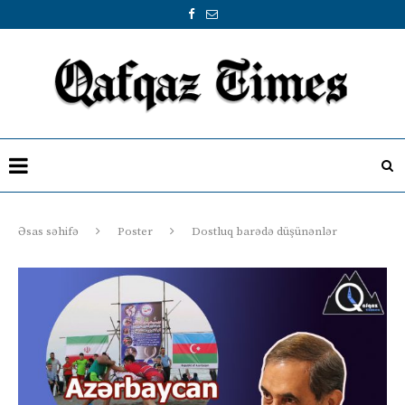
Əsas səhifə
Poster
Dostluq barədə düşünənlər