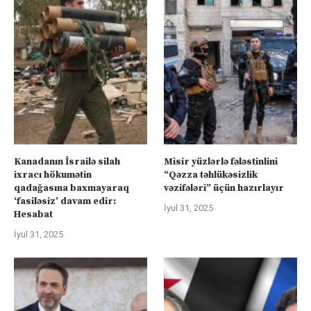
Kanadanın İsrailə silah
Misir yüzlərlə fələstinlini
ixracı hökumətin
“Qəzza təhlükəsizlik
qadağasına baxmayaraq
vəzifələri” üçün hazırlayır
‘fasiləsiz’ davam edir:
İyul 31, 2025
Hesabat
İyul 31, 2025