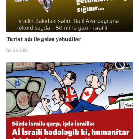
Turist adı ilə gələn yəhudilər
İyul 25, 2025