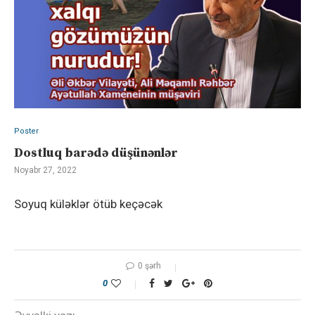
Poster
Dostluq barədə düşünənlər
Noyabr 27, 2022
Soyuq küləklər ötüb keçəcək
0 şərh
0