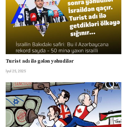
Turist adı ilə gələn yəhudilər
İyul 25, 2025