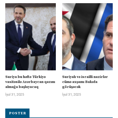
Suriya bu həftə Türkiyə
Suriyalı və israilli nazirlər
vasitəsilə Azərbaycan qazını
cümə axşamı Bakıda
almağa başlayacaq
görüşəcək
İyul 31, 2025
İyul 31, 2025
POSTER