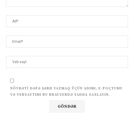
NÖVBƏTI DƏFƏ ŞƏRH YAZMAQ ÜÇÜN ADIMI, E-POÇTUMU
VƏ VEBSAYTIMI BU BRAUZERDƏ YADDA SAXLAYIN.