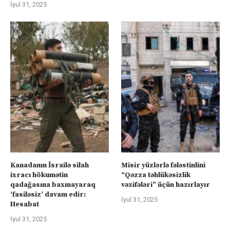
İyul 31, 2025
Kanadanın İsrailə silah
Misir yüzlərlə fələstinlini
ixracı hökumətin
“Qəzza təhlükəsizlik
qadağasına baxmayaraq
vəzifələri” üçün hazırlayır
‘fasiləsiz’ davam edir:
İyul 31, 2025
Hesabat
İyul 31, 2025