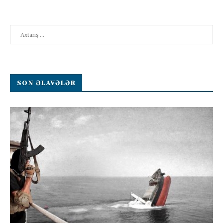
Search
SON ƏLAVƏLƏR