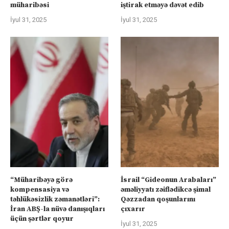
müharibəsi
iştirak etməyə dəvət edib
İyul 31, 2025
İyul 31, 2025
“Müharibəyə görə
İsrail “Gideonun Arabaları”
kompensasiya və
əməliyyatı zəiflədikcə şimal
təhlükəsizlik zəmanətləri”:
Qəzzadan qoşunlarını
İran ABŞ-la nüvə danışıqları
çıxarır
üçün şərtlər qoyur
İyul 31, 2025