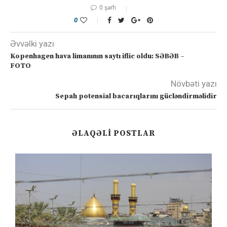
0 şərh
0
Əvvəlki yazı
Kopenhagen hava limanının saytı iflic oldu: SƏBƏB –
FOTO
Növbəti yazı
Sepah potensial bacarıqlarını gücləndirməlidir
ƏLAQƏLI POSTLAR