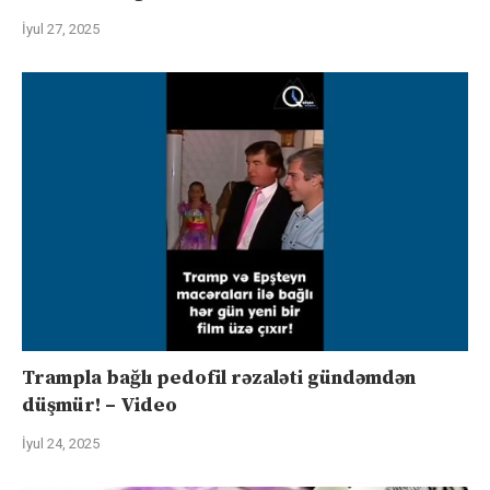
İyul 27, 2025
Trampla bağlı pedofil rəzaləti gündəmdən
düşmür! – Video
İyul 24, 2025