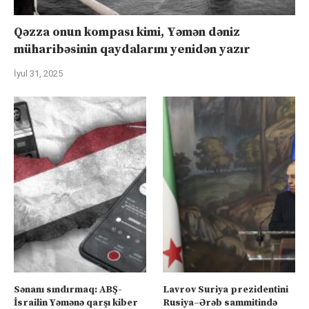
Qəzza onun kompası kimi, Yəmən dəniz
müharibəsinin qaydalarını yenidən yazır
İyul 31, 2025
Sənanı sındırmaq: ABŞ-
Lavrov Suriya prezidentini
İsrailin Yəmənə qarşı kiber
Rusiya–Ərəb sammitində