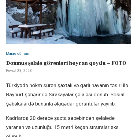
Maraq dünyası
Donmuş şəlalə görənləri heyran qoydu – FOTO
Fevral 23, 2023
Türkiyədə hökm sürən şaxtalı və qarlı havanın təsiri ilə
Bayburt şəhərində Sırakayalar şəlaləsi donub. Sosial
şəbəkələrdə bununla əlaqədar görüntülər yayılıb.
Kadrlarda 20 dərəcə şaxta səbəbindən şəlalədə
yaranan və uzunluğu 15 metri keçən sırsıralar əks
olunub.