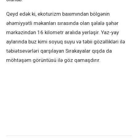
Qeyd edək ki, ekoturizm baxımından bölgənin
əhəmiyyətli məkanları sırasında olan şəlalə şəhər
mərkəzindən 16 kilometr aralıda yerləşir. Yaz-yay
aylarında buz kimi soyuq suyu və təbii gözəllikləri ilə
təbiətsevərləri qarşılayan Sırakayalar qışda da
möhtəşəm görüntüsü ilə göz qamaşdırır.