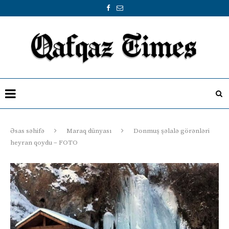
Əsas səhifə
Maraq dünyası
Donmuş şəlalə görənləri
heyran qoydu – FOTO