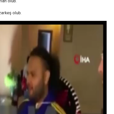
lman olub.
zarkeş olub.