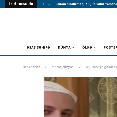
İNDİ TRENDDİR
Lavrov Suriya prezidentini Rusiya–Ərəb
ƏSAS SƏHIFƏ
DÜNYA
ÖLKƏ
POSTE
Əsas səhifə
Maraq dünyası
DÇ-2022-yə gələn aza