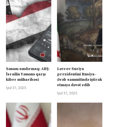
Sənanı sındırmaq: ABŞ-
Lavrov Suriya
İsrailin Yəmənə qarşı
prezidentini Rusiya–
kiber müharibəsi
Ərəb sammitində iştirak
etməyə dəvət edib
İyul 31, 2025
İyul 31, 2025