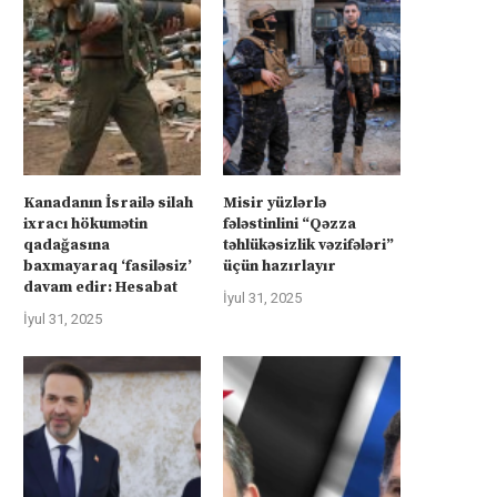
Kanadanın İsrailə silah
Misir yüzlərlə
ixracı hökumətin
fələstinlini “Qəzza
qadağasına
təhlükəsizlik vəzifələri”
baxmayaraq ‘fasiləsiz’
üçün hazırlayır
davam edir: Hesabat
İyul 31, 2025
İyul 31, 2025
rkiyə Afrikanın neft və qazına can
Türkiyə Afrikanın neft və qazın
atır –...
atır –...