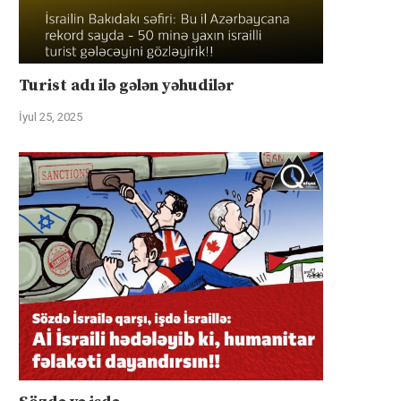
Turist adı ilə gələn yəhudilər
İyul 25, 2025