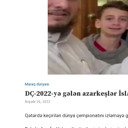
Maraq dünyası
DÇ-2022-yə gələn azarkeşlər İsl
Noyabr 26, 2022
Qətərdə keçirilən dünya çempionatını izləməyə gələ