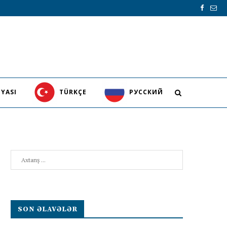
YASI
TÜRKÇE
PУССКИЙ
Search
SON ƏLAVƏLƏR