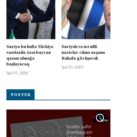
İyul 4, 2025
İyul 4, 2025
Suriya bu həftə Türkiyə
Suriyalı və israilli
vasitəsilə Azərbaycan
nazirlər cümə axşamı
qazını almağa
Bakıda görüşəcək
başlayacaq
İyul 31, 2025
İyul 31, 2025
POSTER