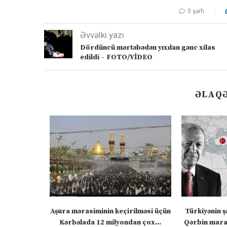
0 şərh
Əvvəlki yazı
Dördüncü mərtəbədən yıxılan gənc xilas
edildi – FOTO/VİDEO
ƏLAQƏ
” – video
Aşura mərasiminin keçirilməsi üçün
Türkiyənin ş
Kərbəlada 12 milyondan çox...
Qərbin maraq