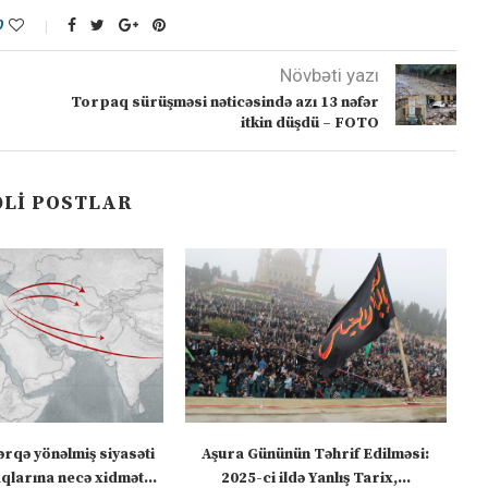
0
Növbəti yazı
Torpaq sürüşməsi nəticəsində azı 13 nəfər
itkin düşdü – FOTO
LI POSTLAR
ərqə yönəlmiş siyasəti
Aşura Gününün Təhrif Edilməsi:
Tü
larına necə xidmət...
2025-ci ildə Yanlış Tarix,...