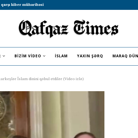
 sammitində iştirak etməyə dəvət...
R
BIZIM VIDEO
İSLAM
YAXIN ŞƏRQ
MARAQ DÜN
rkeşlər İslam dinini qəbul etdilər (Video izlə)