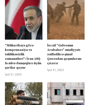
“Müharibəyə görə
İsrail “Gideonun
kompensasiya və
Arabaları” əməliyyatı
təhlükəsizlik
zəiflədikcə şimal
zəmanətləri”: İran ABŞ-
Qəzzadan qoşunlarını
la nüvə danışıqları üçün
çıxarır
şərtlər qoyur
İyul 31, 2025
İyul 31, 2025