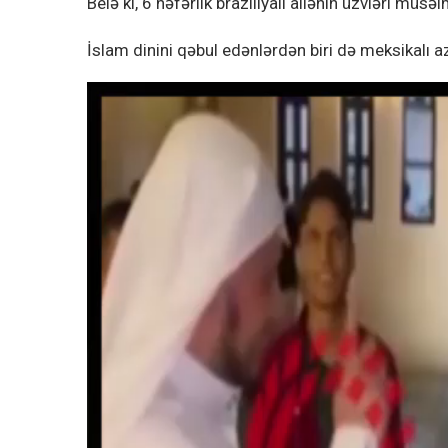
Belə ki, 6 nəfərlik braziliyalı ailənin üzvləri müsə
İslam dinini qəbul edənlərdən biri də meksikalı a