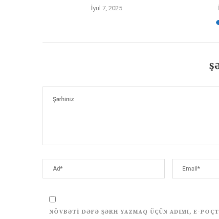
İyul 7, 2025
Ş
NÖVBƏTI DƏFƏ ŞƏRH YAZMAQ ÜÇÜN ADIMI, E-POÇT