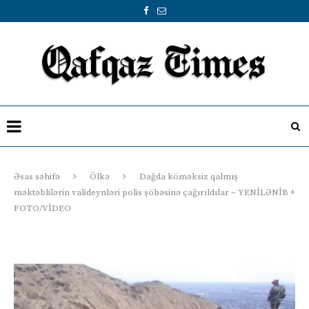
Əsas səhifə
Ölkə
Dağda köməksiz qalmış
məktəblilərin valideynləri polis şöbəsinə çağırıldılar – YENİLƏNİB +
FOTO/VİDEO