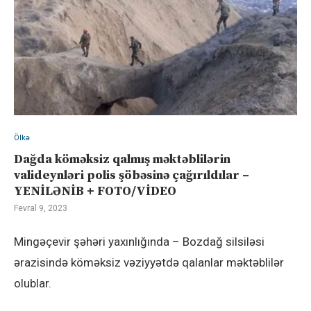
Ölkə
Dağda köməksiz qalmış məktəblilərin
valideynləri polis şöbəsinə çağırıldılar –
YENİLƏNİB + FOTO/VİDEO
Fevral 9, 2023
Mingəçevir şəhəri yaxınlığında – Bozdağ silsiləsi
ərazisində köməksiz vəziyyətdə qalanlar məktəblilər
olublar.