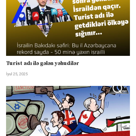
Turist adı ilə gələn yəhudilər
İyul 25, 2025