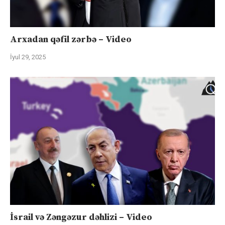
Arxadan qəfil zərbə – Video
İyul 29, 2025
İsrail və Zəngəzur dəhlizi – Video