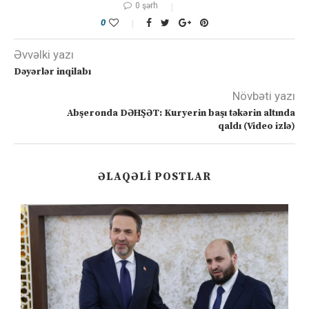
0 şərh
0
Əvvəlki yazı
Dəyərlər inqilabı
Növbəti yazı
Abşeronda DƏHŞƏT: Kuryerin başı təkərin altında
qaldı (Video izlə)
ƏLAQƏLI POSTLAR