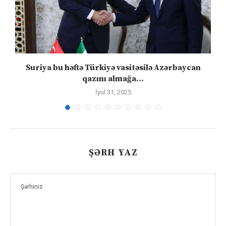
ə
Suriya bu həftə Türkiyə vasitəsilə Azərbaycan
qazını almağa...
İyul 31, 2025
ŞƏRH YAZ