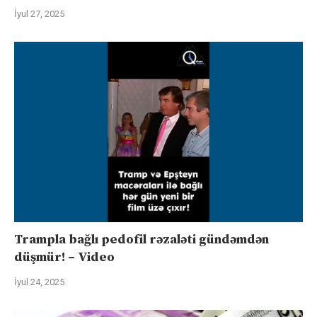
İyul 27, 2025
Trampla bağlı pedofil rəzaləti gündəmdən
düşmür! – Video
İyul 24, 2025