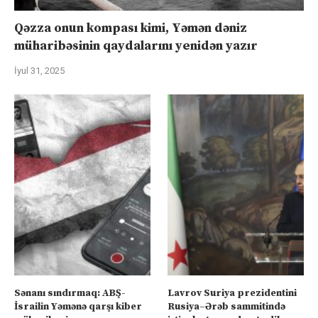
Qəzza onun kompası kimi, Yəmən dəniz
müharibəsinin qaydalarını yenidən yazır
İyul 31, 2025
Sənanı sındırmaq: ABŞ-
Lavrov Suriya prezidentini
İsrailin Yəmənə qarşı kiber
Rusiya–Ərəb sammitində