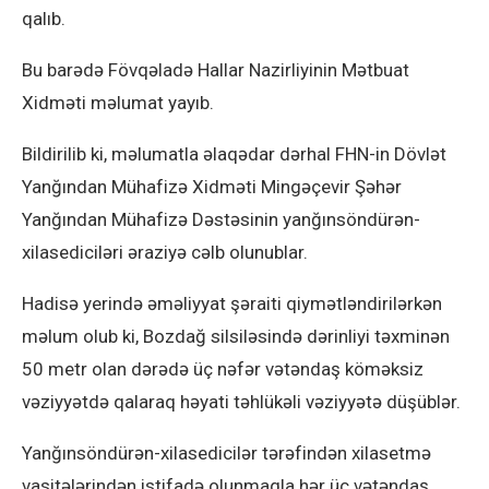
qalıb.
Bu barədə Fövqəladə Hallar Nazirliyinin Mətbuat
Xidməti məlumat yayıb.
Bildirilib ki, məlumatla əlaqədar dərhal FHN-in Dövlət
Yanğından Mühafizə Xidməti Mingəçevir Şəhər
Yanğından Mühafizə Dəstəsinin yanğınsöndürən-
xilasediciləri əraziyə cəlb olunublar.
Hadisə yerində əməliyyat şəraiti qiymətləndirilərkən
məlum olub ki, Bozdağ silsiləsində dərinliyi təxminən
50 metr olan dərədə üç nəfər vətəndaş köməksiz
vəziyyətdə qalaraq həyati təhlükəli vəziyyətə düşüblər.
Yanğınsöndürən-xilasedicilər tərəfindən xilasetmə
vasitələrindən istifadə olunmaqla hər üç vətəndaş