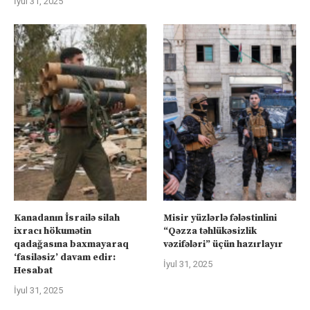
İyul 31, 2025
Kanadanın İsrailə silah
Misir yüzlərlə fələstinlini
ixracı hökumətin
“Qəzza təhlükəsizlik
qadağasına baxmayaraq
vəzifələri” üçün hazırlayır
‘fasiləsiz’ davam edir:
İyul 31, 2025
Hesabat
İyul 31, 2025