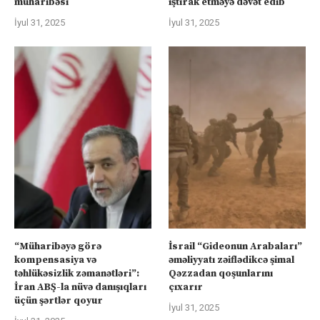
müharibəsi
iştirak etməyə dəvət edib
İyul 31, 2025
İyul 31, 2025
“Müharibəyə görə
İsrail “Gideonun Arabaları”
kompensasiya və
əməliyyatı zəiflədikcə şimal
təhlükəsizlik zəmanətləri”:
Qəzzadan qoşunlarını
İran ABŞ-la nüvə danışıqları
çıxarır
üçün şərtlər qoyur
İyul 31, 2025