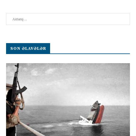
Search
SON ƏLAVƏLƏR