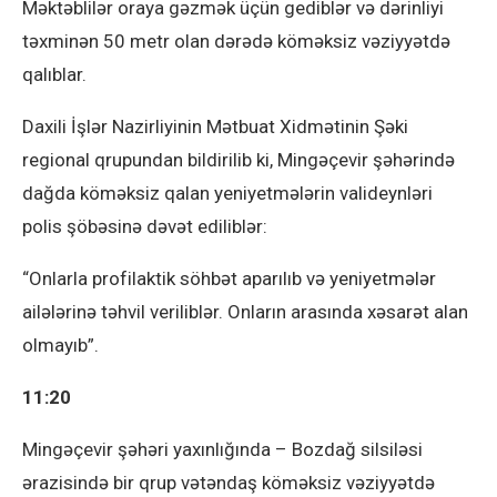
Məktəblilər oraya gəzmək üçün gediblər və dərinliyi
təxminən 50 metr olan dərədə köməksiz vəziyyətdə
qalıblar.
Daxili İşlər Nazirliyinin Mətbuat Xidmətinin Şəki
regional qrupundan bildirilib ki, Mingəçevir şəhərində
dağda köməksiz qalan yeniyetmələrin valideynləri
polis şöbəsinə dəvət ediliblər:
“Onlarla profilaktik söhbət aparılıb və yeniyetmələr
ailələrinə təhvil veriliblər. Onların arasında xəsarət alan
olmayıb”.
11:20
Mingəçevir şəhəri yaxınlığında – Bozdağ silsiləsi
ərazisində bir qrup vətəndaş köməksiz vəziyyətdə