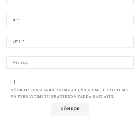
NÖVBƏTI DƏFƏ ŞƏRH YAZMAQ ÜÇÜN ADIMI, E-POÇTUMU
VƏ VEBSAYTIMI BU BRAUZERDƏ YADDA SAXLAYIN.