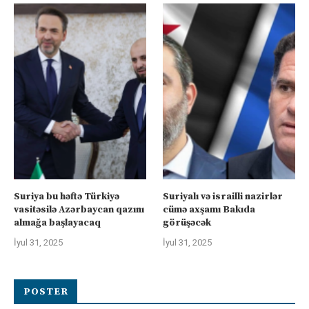
Suriya bu həftə Türkiyə
Suriyalı və israilli nazirlər
vasitəsilə Azərbaycan qazını
cümə axşamı Bakıda
almağa başlayacaq
görüşəcək
İyul 31, 2025
İyul 31, 2025
POSTER