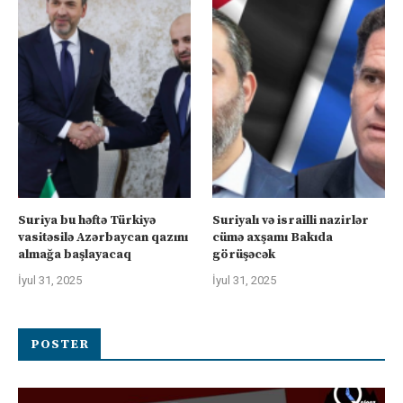
Suriya bu həftə Türkiyə
Suriyalı və israilli nazirlər
vasitəsilə Azərbaycan qazını
cümə axşamı Bakıda
almağa başlayacaq
görüşəcək
İyul 31, 2025
İyul 31, 2025
POSTER