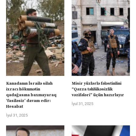
Kanadanın İsrailə silah
Misir yüzlərlə fələstinlini
ixracı hökumətin
“Qəzza təhlükəsizlik
qadağasına baxmayaraq
vəzifələri” üçün hazırlayır
‘fasiləsiz’ davam edir:
İyul 31, 2025
Hesabat
İyul 31, 2025