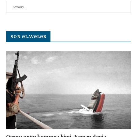
Search
SON ƏLAVƏLƏR
Qəzza onun kompası kimi, Yəmən dəniz