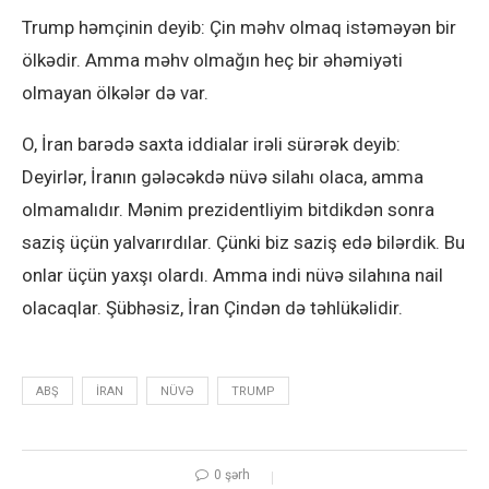
Trump həmçinin deyib: Çin məhv olmaq istəməyən bir
ölkədir. Amma məhv olmağın heç bir əhəmiyəti
olmayan ölkələr də var.
O, İran barədə saxta iddialar irəli sürərək deyib:
Deyirlər, İranın gələcəkdə nüvə silahı olaca, amma
olmamalıdır. Mənim prezidentliyim bitdikdən sonra
saziş üçün yalvarırdılar. Çünki biz saziş edə bilərdik. Bu
onlar üçün yaxşı olardı. Amma indi nüvə silahına nail
olacaqlar. Şübhəsiz, İran Çindən də təhlükəlidir.
ABŞ
İRAN
NÜVƏ
TRUMP
0 şərh