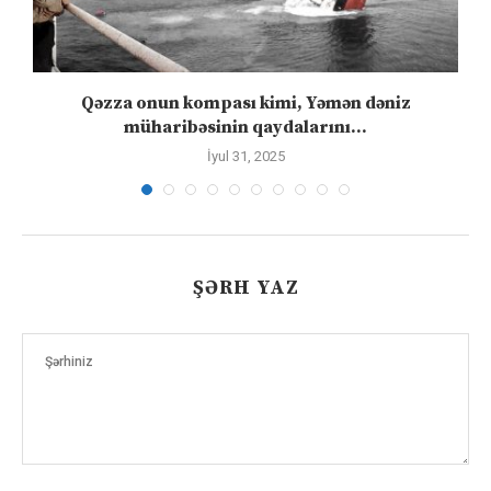
”
Qəzza onun kompası kimi, Yəmən dəniz
S
müharibəsinin qaydalarını...
İyul 31, 2025
ŞƏRH YAZ