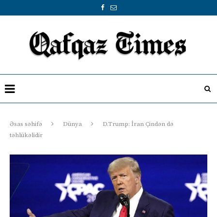
Əsas səhifə
Dünya
D.Trump: İran Çindən də
təhlükəlidir