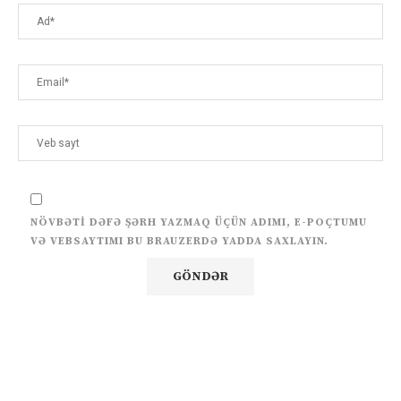
NÖVBƏTI DƏFƏ ŞƏRH YAZMAQ ÜÇÜN ADIMI, E-POÇTUMU
VƏ VEBSAYTIMI BU BRAUZERDƏ YADDA SAXLAYIN.