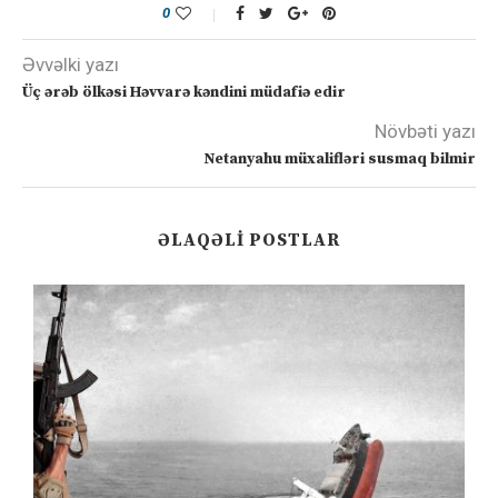
0
Əvvəlki yazı
Üç ərəb ölkəsi Həvvarə kəndini müdafiə edir
Növbəti yazı
Netanyahu müxalifləri susmaq bilmir
ƏLAQƏLI POSTLAR