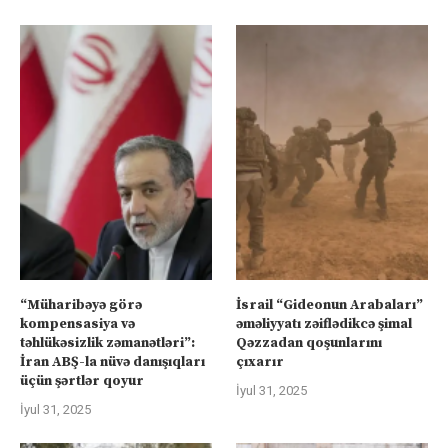
“Müharibəyə görə
İsrail “Gideonun Arabaları”
kompensasiya və
əməliyyatı zəiflədikcə şimal
təhlükəsizlik zəmanətləri”:
Qəzzadan qoşunlarını
İran ABŞ-la nüvə danışıqları
çıxarır
üçün şərtlər qoyur
İyul 31, 2025
İyul 31, 2025