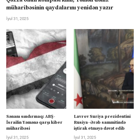
müharibəsinin qaydalarını yenidən yazır
İyul 31, 2025
Sənanı sındırmaq: ABŞ-
Lavrov Suriya prezidentini
İsrailin Yəmənə qarşı kiber
Rusiya–Ərəb sammitində
müharibəsi
iştirak etməyə dəvət edib
İyul 31, 2025
İyul 31, 2025