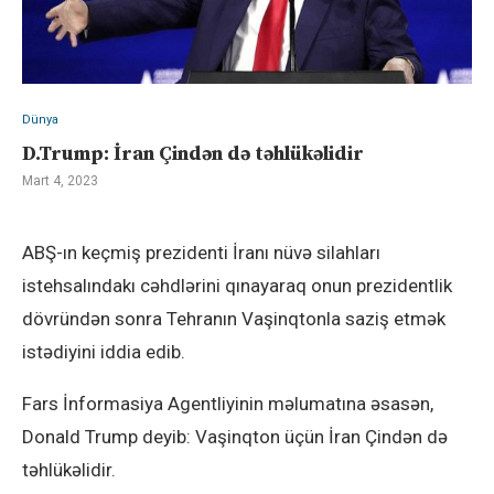
Dünya
D.Trump: İran Çindən də təhlükəlidir
Mart 4, 2023
ABŞ-ın keçmiş prezidenti İranı nüvə silahları
istehsalındakı cəhdlərini qınayaraq onun prezidentlik
dövründən sonra Tehranın Vaşinqtonla saziş etmək
istədiyini iddia edib.
Fars İnformasiya Agentliyinin məlumatına əsasən,
Donald Trump deyib: Vaşinqton üçün İran Çindən də
təhlükəlidir.