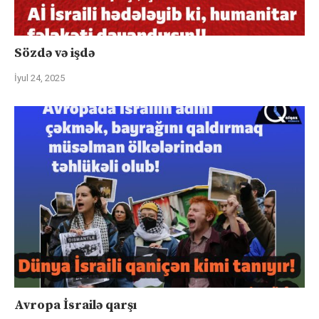
Sözdə və işdə
İyul 24, 2025
Avropa İsrailə qarşı