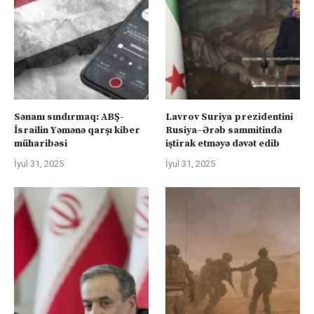
Sənanı sındırmaq: ABŞ-
Lavrov Suriya prezidentini
İsrailin Yəmənə qarşı kiber
Rusiya–Ərəb sammitində
müharibəsi
iştirak etməyə dəvət edib
İyul 31, 2025
İyul 31, 2025