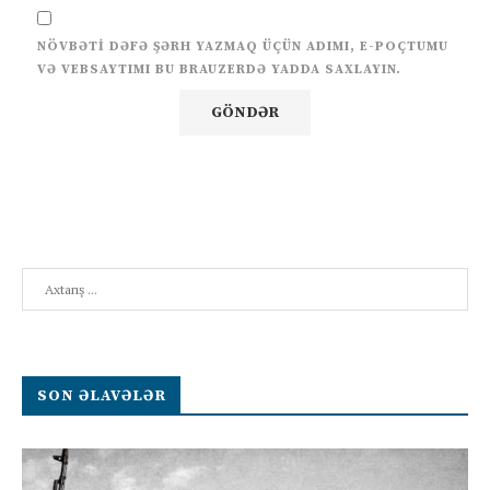
NÖVBƏTI DƏFƏ ŞƏRH YAZMAQ ÜÇÜN ADIMI, E-POÇTUMU
VƏ VEBSAYTIMI BU BRAUZERDƏ YADDA SAXLAYIN.
Search
SON ƏLAVƏLƏR