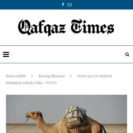
Əsas səhifə
Maraq dünyası
Dəvə azı 14 nəfərin
ölümünə səbəb oldu – FOTO