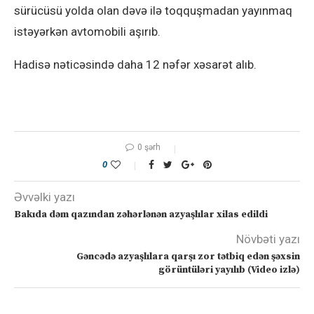
sürücüsü yolda olan dəvə ilə toqquşmadan yayınmaq
istəyərkən avtomobili aşırıb.
Hadisə nəticəsində daha 12 nəfər xəsarət alıb.
0 şərh
0
Əvvəlki yazı
Bakıda dəm qazından zəhərlənən azyaşlılar xilas edildi
Növbəti yazı
Gəncədə azyaşlılara qarşı zor tətbiq edən şəxsin
görüntüləri yayılıb (Video izlə)