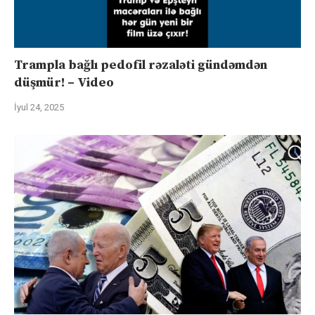
Trampla bağlı pedofil rəzaləti gündəmdən
düşmür! – Video
İyul 24, 2025