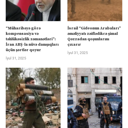
“Müharibəyə görə
İsrail “Gideonun Arabaları”
kompensasiya və
əməliyyatı zəiflədikcə şimal
təhlükəsizlik zəmanətləri”:
Qəzzadan qoşunlarını
İran ABŞ-la nüvə danışıqları
çıxarır
üçün şərtlər qoyur
İyul 31, 2025
İyul 31, 2025