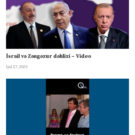
İsrail və Zəngəzur dəhlizi – Video
İyul 27, 2025