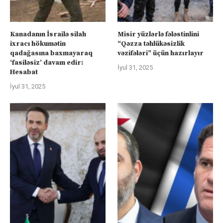
Kanadanın İsrailə silah
Misir yüzlərlə fələstinlini
ixracı hökumətin
“Qəzza təhlükəsizlik
qadağasına baxmayaraq
vəzifələri” üçün hazırlayır
‘fasiləsiz’ davam edir:
İyul 31, 2025
Hesabat
İyul 31, 2025