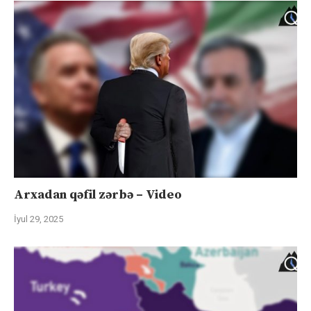
Arxadan qəfil zərbə – Video
İyul 29, 2025