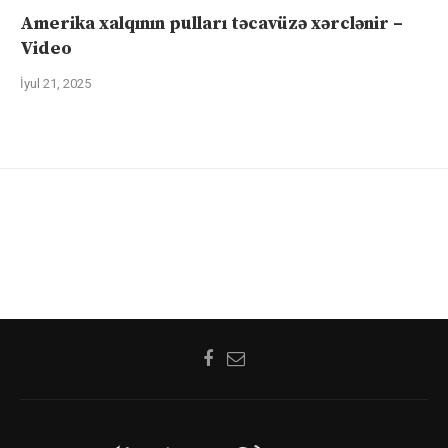
Amerika xalqının pulları təcavüzə xərclənir –
Video
İyul 21, 2025