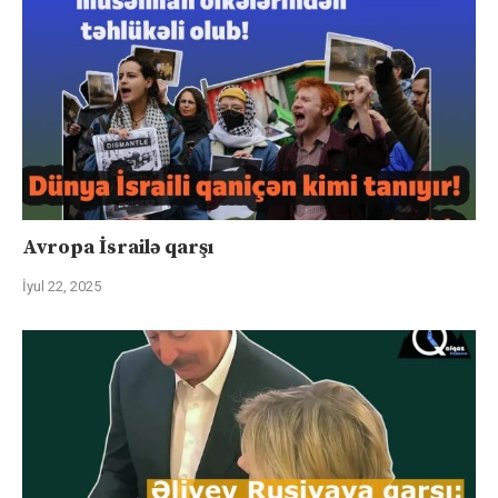
Avropa İsrailə qarşı
İyul 22, 2025