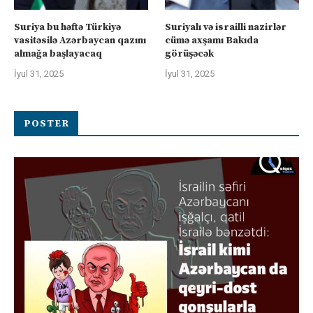
Suriya bu həftə Türkiyə
Suriyalı və israilli nazirlər
vasitəsilə Azərbaycan qazını
cümə axşamı Bakıda
almağa başlayacaq
görüşəcək
İyul 31, 2025
İyul 31, 2025
POSTER