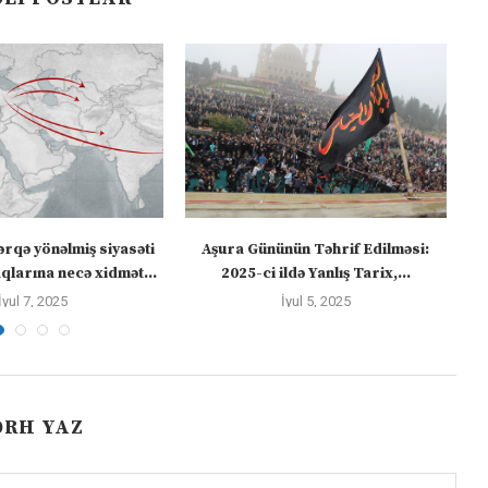
ərqə yönəlmiş siyasəti
Aşura Gününün Təhrif Edilməsi:
Tü
larına necə xidmət...
2025-ci ildə Yanlış Tarix,...
İyul 7, 2025
İyul 5, 2025
ƏRH YAZ