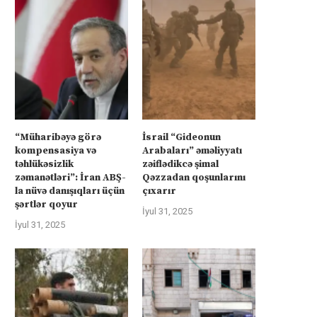
“Müharibəyə görə
İsrail “Gideonun
kompensasiya və
Arabaları” əməliyyatı
təhlükəsizlik
zəiflədikcə şimal
zəmanətləri”: İran ABŞ-
Qəzzadan qoşunlarını
la nüvə danışıqları üçün
çıxarır
şərtlər qoyur
İyul 31, 2025
İyul 31, 2025