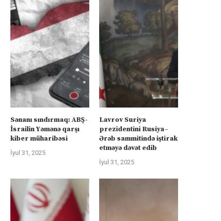
Sənanı sındırmaq: ABŞ-
Lavrov Suriya
İsrailin Yəmənə qarşı
prezidentini Rusiya–
kiber müharibəsi
Ərəb sammitində iştirak
etməyə dəvət edib
İyul 31, 2025
İyul 31, 2025