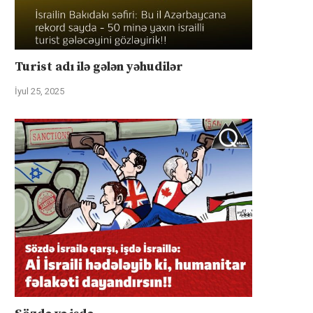
Turist adı ilə gələn yəhudilər
İyul 25, 2025