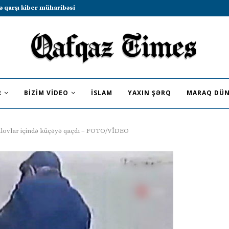
b sammitində iştirak etməyə dəvət...
R
BIZIM VIDEO
İSLAM
YAXIN ŞƏRQ
MARAQ DÜN
i alovlar içində küçəyə qaçdı – FOTO/VİDEO