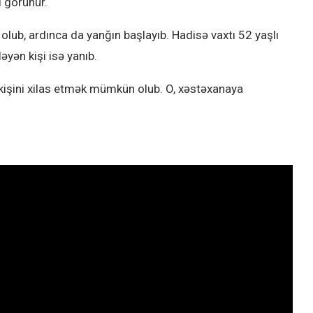
ı görünür.
 olub, ardınca da yanğın başlayıb. Hadisə vaxtı 52 yaşlı
əyən kişi isə yanıb.
 kişini xilas etmək mümkün olub. O, xəstəxanaya