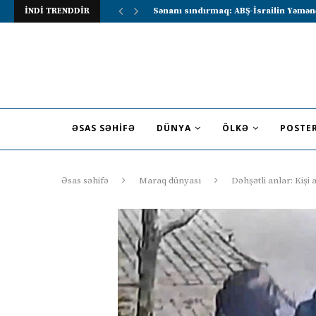
İNDİ TRENDDİR
Lavrov Suriya prezidentini Rusiya–Ərə
ƏSAS SƏHIFƏ
DÜNYA
ÖLKƏ
POSTE
Əsas səhifə
Maraq dünyası
Dəhşətli anlar: Kiş