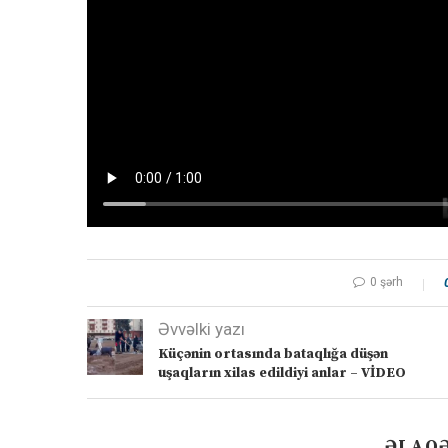
0 şərh
Əvvəlki yazı
Küçənin ortasında bataqlığa düşən
uşaqların xilas edildiyi anlar – VİDEO
ƏLAQƏ