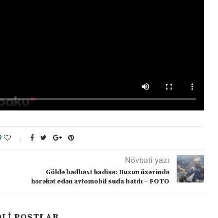
0
Növbəti yazı
Göldə bədbəxt hadisə: Buzun üzərində
hərəkət edən avtomobil suda batdı – FOTO
LI POSTLAR