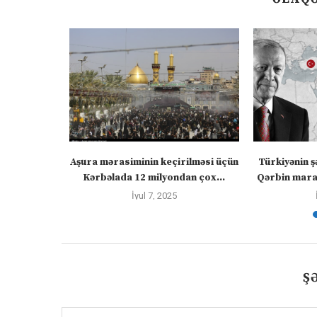
” – video
Aşura mərasiminin keçirilməsi üçün
Türkiyənin ş
Kərbəlada 12 milyondan çox...
Qərbin maraq
İyul 7, 2025
Ş