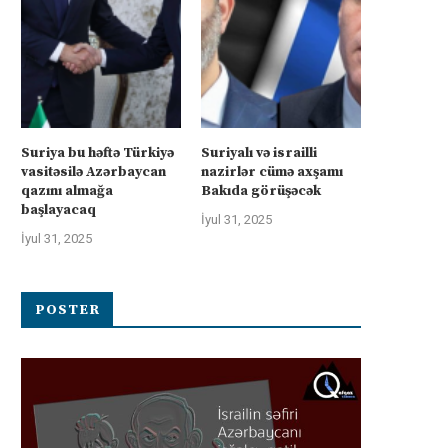
Suriya bu həftə Türkiyə
Suriyalı və israilli
vasitəsilə Azərbaycan
nazirlər cümə axşamı
qazını almağa
Bakıda görüşəcək
başlayacaq
İyul 31, 2025
İyul 31, 2025
POSTER