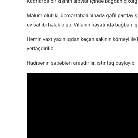
Kadrlarda bir kişinin alovlar içində bağdan çıxdığ
Məlum olub ki, üçmərtəbəli binada qəfil partlayış
ev sahibi həlak olub. Villanın həyətində bağban işl
Həmin vaxt yaxınlıqdan keçən sakinin köməyi ilə
yerləşdirilib.
Hadisənin səbəbləri araşdırılır, istintaq başlayıb.