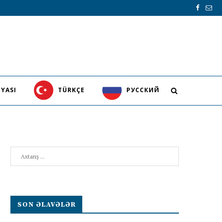
YASI
TÜRKÇE
PУССКИЙ
Search
SON ƏLAVƏLƏR