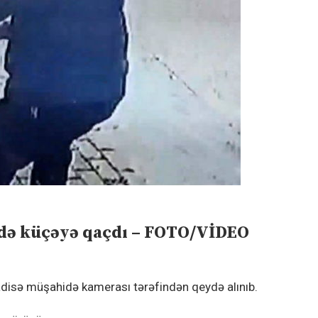
çində küçəyə qaçdı – FOTO/VİDEO
adisə müşahidə kamerası tərəfindən qeydə alınıb.