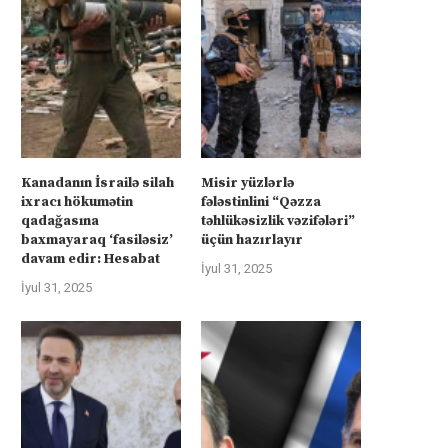
Kanadanın İsrailə silah
Misir yüzlərlə
ixracı hökumətin
fələstinlini “Qəzza
qadağasına
təhlükəsizlik vəzifələri”
rkiyə Afrikanın neft və qazına can
Türkiyə Afrikanın neft və qazın
baxmayaraq ‘fasiləsiz’
üçün hazırlayır
atır –...
atır –...
davam edir: Hesabat
İyul 31, 2025
İyul 4, 2025
İyul 4, 2025
İyul 31, 2025