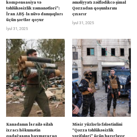
kompensasiya və
əməliyyatı zəiflədikcə şimal
təhlükəsizlik zəmanətləri”:
Qəzzadan qoşunlarını
İran ABŞ-la nüvə danışıqları
çıxarır
üçün şərtlər qoyur
İyul 31, 2025
İyul 31, 2025
Kanadanın İsrailə silah
Misir yüzlərlə fələstinlini
ixracı hökumətin
“Qəzza təhlükəsizlik
qadağasına baxmayaraq
vəzifələri” üçün hazırlayır