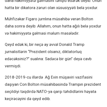
daha hakimiyyətə gəlməsini tənqid edərək deyib: Onun
hətta bir dikatora zəruri olan xüsusiyyəti belə yoxdur.
Mühfizəkar Figaro jurnlına müsahibə verən Bolton
daha sonra deyib: Allahım, onun hətta ağılı belə yoxdur
və hakimiyyətə gəlməsi məlum məsələdir.
Qeyd edək ki, bir neçə ay əvvəl Donald Tramp
jurnalistlərin “Prezident olsanız, diktatorluq
edəcəksiniz?” sualına: Sadəcə bir gün” deyə cavb
vermişdi.
2018-2019-cu illərdə Ağ Evin müşaviri vəzifəsini
daşıyan Con Bolton müsahibəsində Trampın prezident
seçildiyi təqdirdə NATO-ya qarşı təhdidlərini həyata
keçirəcəyini də qeyd edib.