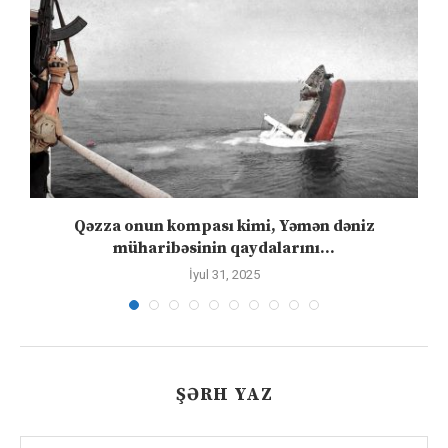
”
Qəzza onun kompası kimi, Yəmən dəniz
S
müharibəsinin qaydalarını...
İyul 31, 2025
ŞƏRH YAZ