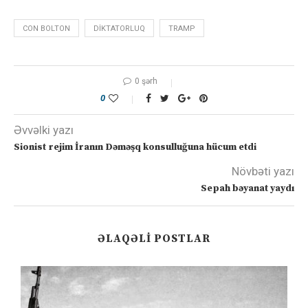
CON BOLTON
DIKTATORLUQ
TRAMP
0 şərh
0
Əvvəlki yazı
Sionist rejim İranın Dəməşq konsulluğuna hücum etdi
Növbəti yazı
Sepah bəyanat yaydı
ƏLAQƏLI POSTLAR