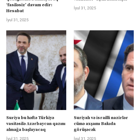
‘fasiləsiz’ davam edir:
İyul 31, 2025
Hesabat
İyul 31, 2025
Suriya bu həftə Türkiyə
Suriyalı və israilli nazirlər
vasitəsilə Azərbaycan qazını
cümə axşamı Bakıda
almağa başlayacaq
görüşəcək
İyul 31, 2025
İyul 31, 2025