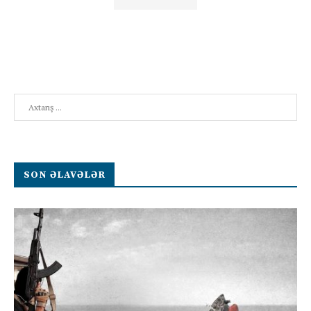
Search
SON ƏLAVƏLƏR