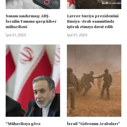
Sənanı sındırmaq: ABŞ-
Lavrov Suriya prezidentini
İsrailin Yəmənə qarşı kiber
Rusiya–Ərəb sammitində
müharibəsi
iştirak etməyə dəvət edib
İyul 31, 2025
İyul 31, 2025
“Müharibəyə görə
İsrail “Gideonun Arabaları”