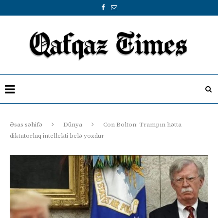
Əsas səhifə
Dünya
Con Bolton: Trampın hətta
diktatorluq intellekti belə yoxdur