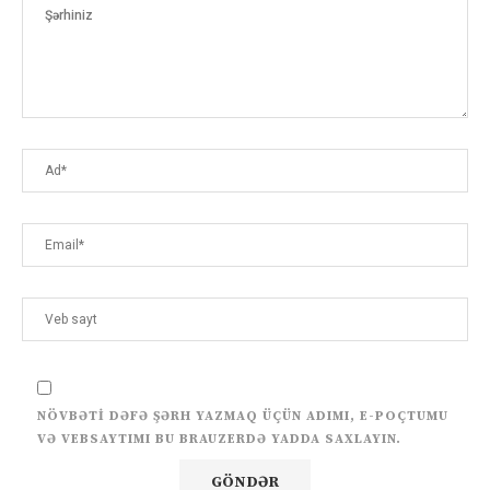
NÖVBƏTI DƏFƏ ŞƏRH YAZMAQ ÜÇÜN ADIMI, E-POÇTUMU
VƏ VEBSAYTIMI BU BRAUZERDƏ YADDA SAXLAYIN.