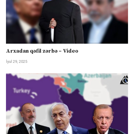
Arxadan qəfil zərbə – Video
İyul 29, 2025