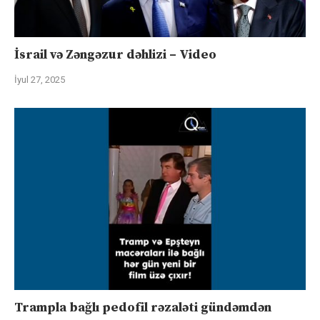
İsrail və Zəngəzur dəhlizi – Video
İyul 27, 2025
Trampla bağlı pedofil rəzaləti gündəmdən