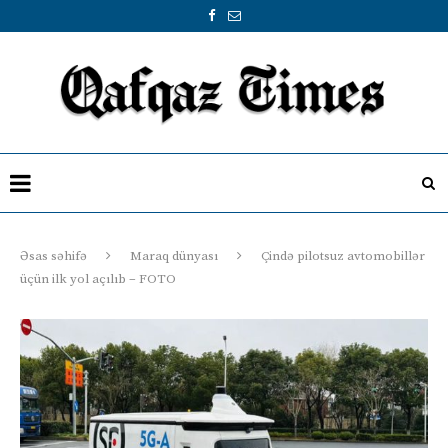
Əsas səhifə
Maraq dünyası
Çində pilotsuz avtomobillər
üçün ilk yol açılıb – FOTO