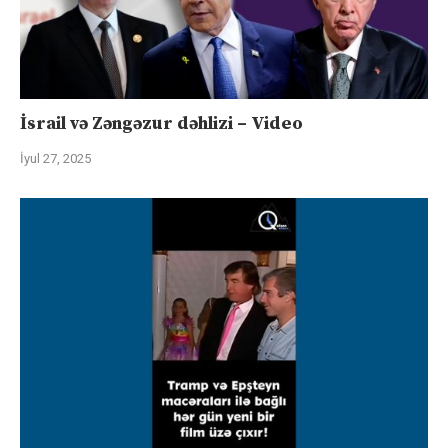
İsrail və Zəngəzur dəhlizi – Video
İyul 27, 2025