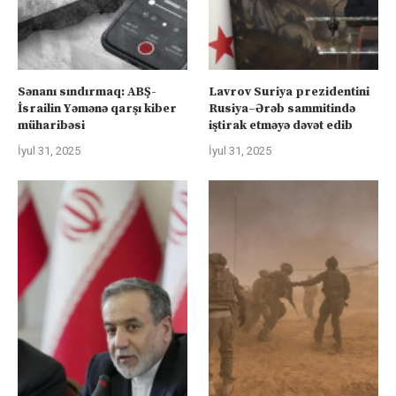
Sənanı sındırmaq: ABŞ-
Lavrov Suriya prezidentini
İsrailin Yəmənə qarşı kiber
Rusiya–Ərəb sammitində
müharibəsi
iştirak etməyə dəvət edib
İyul 31, 2025
İyul 31, 2025