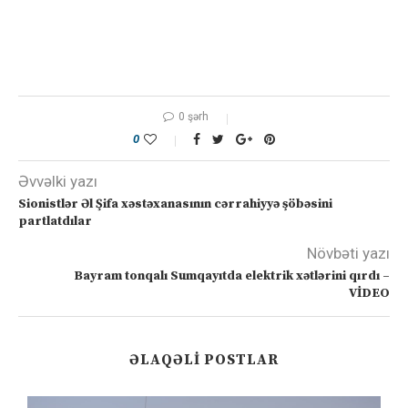
0 şərh
0
Əvvəlki yazı
Sionistlər Əl Şifa xəstəxanasının cərrahiyyə şöbəsini
partlatdılar
Növbəti yazı
Bayram tonqalı Sumqayıtda elektrik xətlərini qırdı –
VİDEO
ƏLAQƏLI POSTLAR