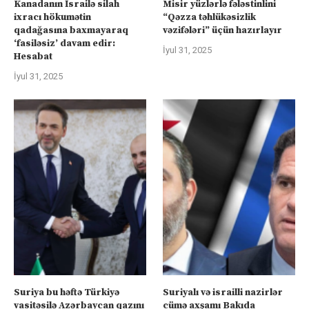
Kanadanın İsrailə silah
Misir yüzlərlə fələstinlini
ixracı hökumətin
“Qəzza təhlükəsizlik
qadağasına baxmayaraq
vəzifələri” üçün hazırlayır
‘fasiləsiz’ davam edir:
İyul 31, 2025
Hesabat
İyul 31, 2025
Suriya bu həftə Türkiyə
Suriyalı və israilli nazirlər
vasitəsilə Azərbaycan qazını
cümə axşamı Bakıda