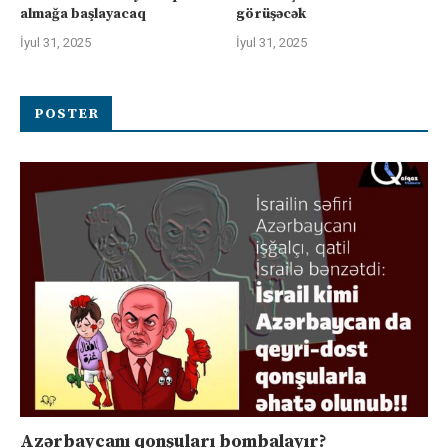
almağa başlayacaq
görüşəcək
İyul 31, 2025
İyul 31, 2025
POSTER
Azərbaycanı qonşuları bombalayır?