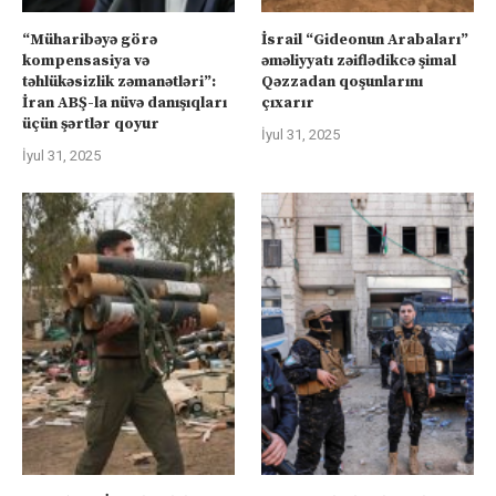
“Müharibəyə görə
İsrail “Gideonun Arabaları”
kompensasiya və
əməliyyatı zəiflədikcə şimal
təhlükəsizlik zəmanətləri”:
Qəzzadan qoşunlarını
İran ABŞ-la nüvə danışıqları
çıxarır
üçün şərtlər qoyur
İyul 31, 2025
İyul 31, 2025