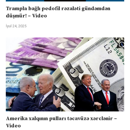
Trampla bağlı pedofil rəzaləti gündəmdən
düşmür! – Video
İyul 24, 2025
Amerika xalqının pulları təcavüzə xərclənir –
Video