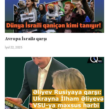
Avropa İsrailə qarşı
İyul 22, 2025