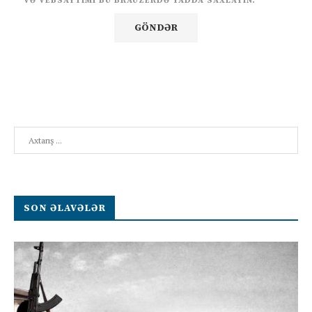
VƏ VEBSAYTIMI BU BRAUZERDƏ YADDA SAXLAYIN.
Search
SON ƏLAVƏLƏR