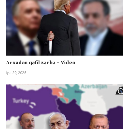
Arxadan qəfil zərbə – Video
İyul 29, 2025