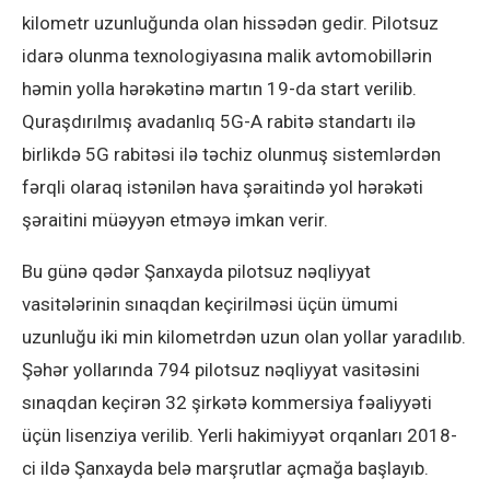
kilometr uzunluğunda olan hissədən gedir. Pilotsuz
idarə olunma texnologiyasına malik avtomobillərin
həmin yolla hərəkətinə martın 19-da start verilib.
Quraşdırılmış avadanlıq 5G-A rabitə standartı ilə
birlikdə 5G rabitəsi ilə təchiz olunmuş sistemlərdən
fərqli olaraq istənilən hava şəraitində yol hərəkəti
şəraitini müəyyən etməyə imkan verir.
Bu günə qədər Şanxayda pilotsuz nəqliyyat
vasitələrinin sınaqdan keçirilməsi üçün ümumi
uzunluğu iki min kilometrdən uzun olan yollar yaradılıb.
Şəhər yollarında 794 pilotsuz nəqliyyat vasitəsini
sınaqdan keçirən 32 şirkətə kommersiya fəaliyyəti
üçün lisenziya verilib. Yerli hakimiyyət orqanları 2018-
ci ildə Şanxayda belə marşrutlar açmağa başlayıb.