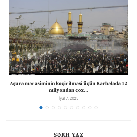
Aşura mərasiminin keçirilməsi üçün Kərbəlada 12
milyondan çox...
İyul 7, 2025
ŞƏRH YAZ