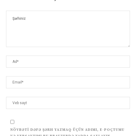
NÖVBƏTI DƏFƏ ŞƏRH YAZMAQ ÜÇÜN ADIMI, E-POÇTUMU