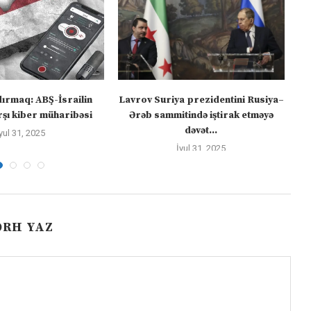
dırmaq: ABŞ-İsrailin
Lavrov Suriya prezidentini Rusiya–
“M
şı kiber müharibəsi
Ərəb sammitində iştirak etməyə
dəvət...
yul 31, 2025
İyul 31, 2025
ƏRH YAZ