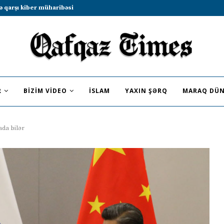
b sammitində iştirak etməyə dəvət...
R
BIZIM VIDEO
İSLAM
YAXIN ŞƏRQ
MARAQ DÜN
ada bilər