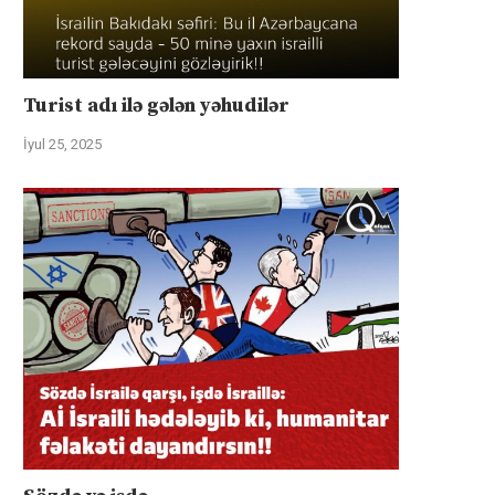
Turist adı ilə gələn yəhudilər
İyul 25, 2025