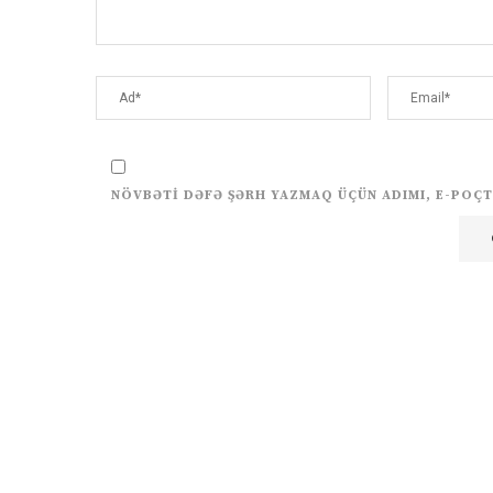
NÖVBƏTI DƏFƏ ŞƏRH YAZMAQ ÜÇÜN ADIMI, E-POÇT