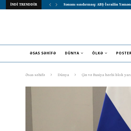
İNDİ TRENDDİR
Lavrov Suriya prezidentini Rusiya–Ərə
ƏSAS SƏHIFƏ
DÜNYA
ÖLKƏ
POSTE
Əsas səhifə
Dünya
Çin və Rusiya hərbi blok yar