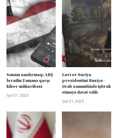
Sənanı sındırmaq: ABŞ-
Lavrov Suriya
İsrailin Yəmənə qarşı
prezidentini Rusiya–
kiber müharibəsi
Ərəb sammitində iştirak
etməyə dəvət edib
İyul 31, 2025
İyul 31, 2025