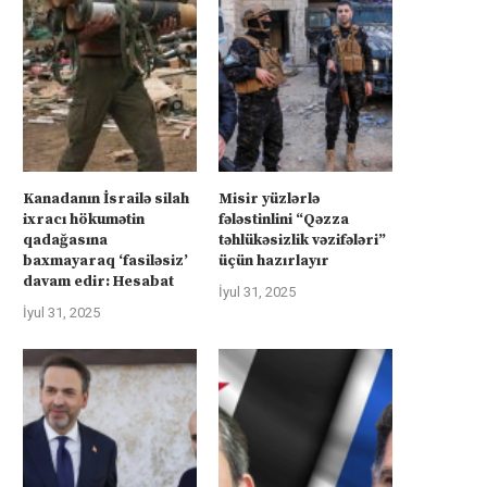
üharibəyə görə kompensasiya və
Kanadanın İsrailə silah ixra
təhlükəsizlik zəmanətləri”: İran
hökumətin qadağasına baxma
Kanadanın İsrailə silah
Misir yüzlərlə
ABŞ-la...
‘fasiləsiz’...
ixracı hökumətin
fələstinlini “Qəzza
İyul 31, 2025
İyul 31, 2025
qadağasına
təhlükəsizlik vəzifələri”
baxmayaraq ‘fasiləsiz’
üçün hazırlayır
davam edir: Hesabat
İyul 31, 2025
İyul 31, 2025