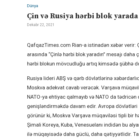
Dünya
Çin və Rusiya hərbi blok yarada
Dekabr 22, 2021
QafqazTimes.com Rian-a istinadən xəbər verir: 
arasında “Çinlə hərbi blok yaradın” mesajı daha 
hərbi blokun mövcudluğu artıq kimsədə şübhə d
Rusiya lideri ABŞ və qərb dövlətlərinə xəbərdarlı
Moskva adekvat cavab verəcək. Varşava müqavilə
NATO-ya ehtiyac qalmayıb və NATO da tədricən
genişləndirməkdə davam edir. Avropa dövlətləri 
görünür ki, Moskva Varşava müqaviləsi tipli bir hə
Şimali Koreya, Kuba, Venesuelanı indidən bu aly
ilə müqayisədə daha güclü, daha qətiyyətlidir. T