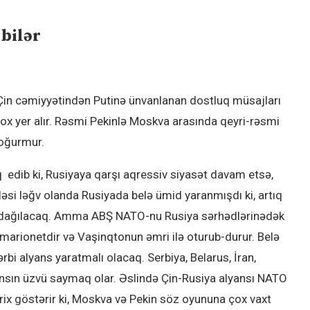
 bilər
Çin cəmiyyətindən Putinə ünvanlanan dostluq müsajları
çox yer alır. Rəsmi Pekinlə Moskva arasında qeyri-rəsmi
oğurmur.
q edib ki, Rusiyaya qarşı aqressiv siyasət davam etsə,
si ləğv olanda Rusiyada belə ümid yaranmışdı ki, artıq
 dağılacaq. Amma ABŞ NATO-nu Rusiya sərhədlərinədək
marionetdir və Vaşinqtonun əmri ilə oturub-durur. Belə
rbi alyans yaratmalı olacaq. Serbiya, Belarus, İran,
ansın üzvü saymaq olar. Əslində Çin-Rusiya alyansı NATO
arix göstərir ki, Moskva və Pekin söz oyununa çox vaxt