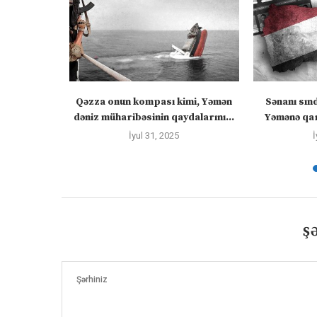
 “silahları
Qəzza onun kompası kimi, Yəmən
Sənanı sın
zadakı...
dəniz müharibəsinin qaydalarını...
Yəmənə qar
İyul 31, 2025
İ
Ş