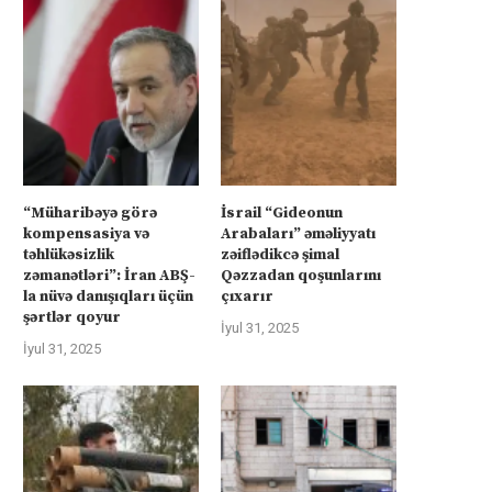
“Müharibəyə görə
İsrail “Gideonun
kompensasiya və
Arabaları” əməliyyatı
təhlükəsizlik
zəiflədikcə şimal
zəmanətləri”: İran ABŞ-
Qəzzadan qoşunlarını
la nüvə danışıqları üçün
çıxarır
şərtlər qoyur
İyul 31, 2025
İyul 31, 2025