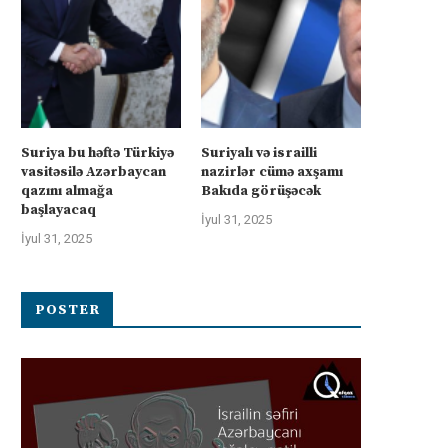
Suriya bu həftə Türkiyə
Suriyalı və israilli
vasitəsilə Azərbaycan
nazirlər cümə axşamı
qazını almağa
Bakıda görüşəcək
başlayacaq
İyul 31, 2025
İyul 31, 2025
POSTER