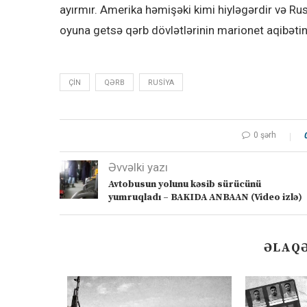
ayırmır. Amerika həmişəki kimi hiyləgərdir və Ru
oyuna getsə qərb dövlətlərinin marionet aqibətin
ÇIN
QƏRB
RUSIYA
0 şərh
Əvvəlki yazı
Avtobusun yolunu kəsib sürücünü
yumruqladı – BAKIDA ANBAAN (Video izlə)
ƏLAQƏ