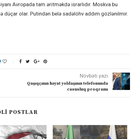
siyanı Avropada tam əritməkdə israrlıdır. Moskva bu
ə düçar olar. Putindən belə sadəlöhv addım gözlənilmir.
0
Növbəti yazı
Qaşıqçının həyat yoldaşının telefonunda
casusluq proqramı
LI POSTLAR