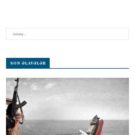
Search
SON ƏLAVƏLƏR