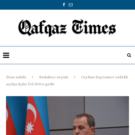
Əsas səhifə
Redaktor seçimi
Ceyhun Bayramov səfirlik
açılışı üçün Tel-Əvivə gedir