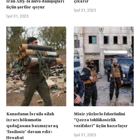
İran ABŞ-la nüvə danışıqları
çıxarır
üçün şərtlər qoyur
İyul 31, 2025
İyul 31, 2025
Kanadanın İsrailə silah
Misir yüzlərlə fələstinlini
ixracı hökumətin
“Qəzza təhlükəsizlik
qadağasına baxmayaraq
vəzifələri” üçün hazırlayır
‘fasiləsiz’ davam edir:
İyul 31, 2025
Hesabat