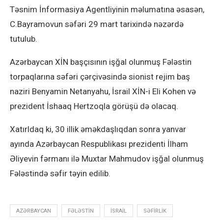
Təsnim İnformasiya Agentliyinin məlumatına əsasən,
C.Bayramovun səfəri 29 mart tarixində nəzərdə
tutulub.
Azərbaycan XİN başçısının işğal olunmuş Fələstin
torpaqlarına səfəri çərçivəsində sionist rejim baş
naziri Benyamin Netanyahu, İsrail XİN-i Eli Kohen və
prezident İshaaq Hertzoqla görüşü də olacaq.
Xatırldaq ki, 30 illik əməkdaşlıqdan sonra yanvar
ayında Azərbaycan Respublikası prezidenti İlham
Əliyevin fərmanı ilə Muxtar Mahmudov işğal olunmuş
Fələstində səfir təyin edilib.
AZƏRBAYCAN
FƏLƏSTIN
ISRAIL
SƏFIRLIK