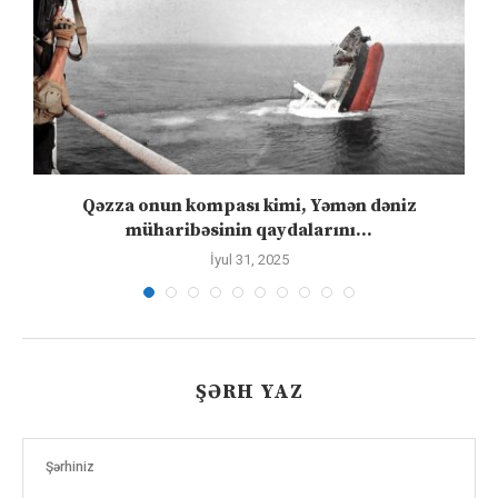
n
Qəzza onun kompası kimi, Yəmən dəniz
S
müharibəsinin qaydalarını...
İyul 31, 2025
ŞƏRH YAZ