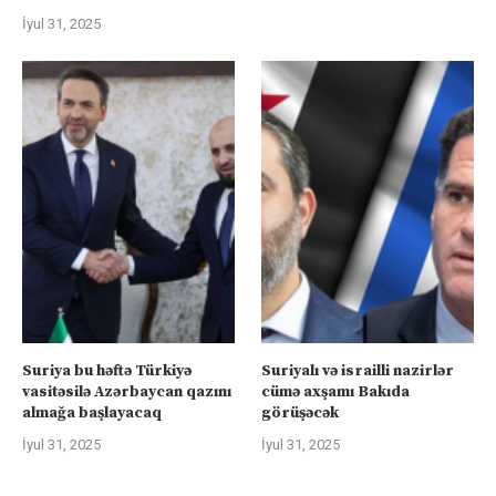
İyul 31, 2025
Suriya bu həftə Türkiyə
Suriyalı və israilli nazirlər
vasitəsilə Azərbaycan qazını
cümə axşamı Bakıda
almağa başlayacaq
görüşəcək
İyul 31, 2025
İyul 31, 2025