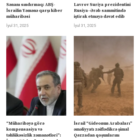
Sənanı sındırmaq: ABŞ-
Lavrov Suriya prezidentini
İsrailin Yəmənə qarşı kiber
Rusiya–Ərəb sammitində
müharibəsi
iştirak etməyə dəvət edib
İyul 31, 2025
İyul 31, 2025
“Müharibəyə görə
İsrail “Gideonun Arabaları”
kompensasiya və
əməliyyatı zəiflədikcə şimal
təhlükəsizlik zəmanətləri”:
Qəzzadan qoşunlarını