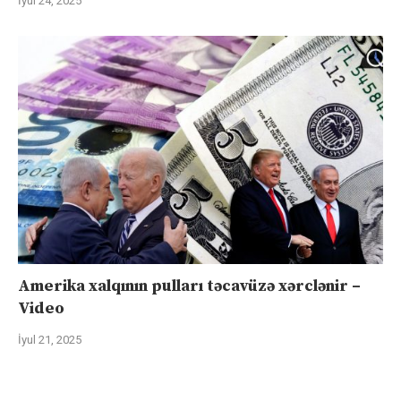
İyul 24, 2025
Amerika xalqının pulları təcavüzə xərclənir –
Video
İyul 21, 2025