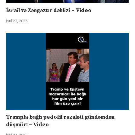
İsrail və Zəngəzur dəhlizi – Video
İyul 27, 2025
Trampla bağlı pedofil rəzaləti gündəmdən
düşmür! – Video