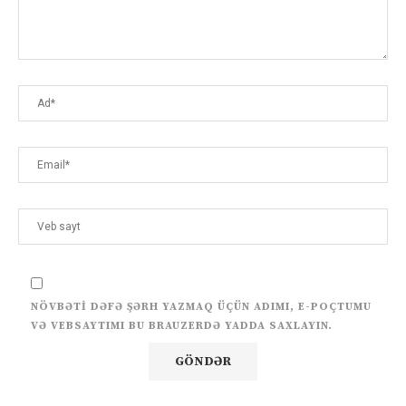
NÖVBƏTI DƏFƏ ŞƏRH YAZMAQ ÜÇÜN ADIMI, E-POÇTUMU
VƏ VEBSAYTIMI BU BRAUZERDƏ YADDA SAXLAYIN.