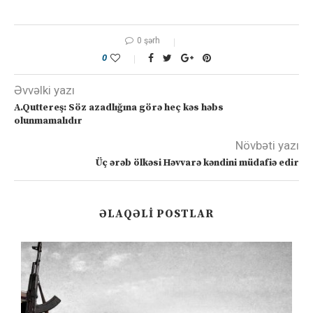
0 şərh
0
Əvvəlki yazı
A.Quttereş: Söz azadlığına görə heç kəs həbs
olunmamalıdır
Növbəti yazı
Üç ərəb ölkəsi Həvvarə kəndini müdafiə edir
ƏLAQƏLI POSTLAR