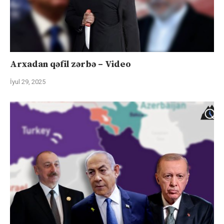
Arxadan qəfil zərbə – Video
İyul 29, 2025