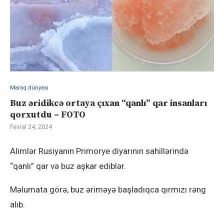
Maraq dünyası
Buz əridikcə ortaya çıxan “qanlı” qar insanları
qorxutdu – FOTO
Fevral 24, 2024
Alimlər Rusiyanın Primorye diyarının sahillərində
“qanlı” qar və buz aşkar ediblər.
Məlumata görə, buz əriməyə başladıqca qırmızı rəng
alıb.