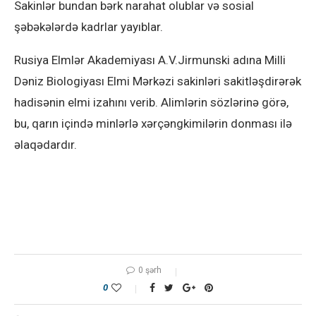
Sakinlər bundan bərk narahat olublar və sosial
şəbəkələrdə kadrlar yayıblar.
Rusiya Elmlər Akademiyası A.V.Jirmunski adına Milli
Dəniz Biologiyası Elmi Mərkəzi sakinləri sakitləşdirərək
hadisənin elmi izahını verib. Alimlərin sözlərinə görə,
bu, qarın içində minlərlə xərçəngkimilərin donması ilə
əlaqədardır.
0 şərh
0