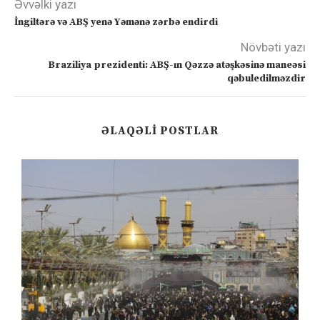
Əvvəlki yazı
İngiltərə və ABŞ yenə Yəmənə zərbə endirdi
Növbəti yazı
Braziliya prezidenti: ABŞ-ın Qəzzə atəşkəsinə maneəsi
qəbuledilməzdir
ƏLAQƏLI POSTLAR