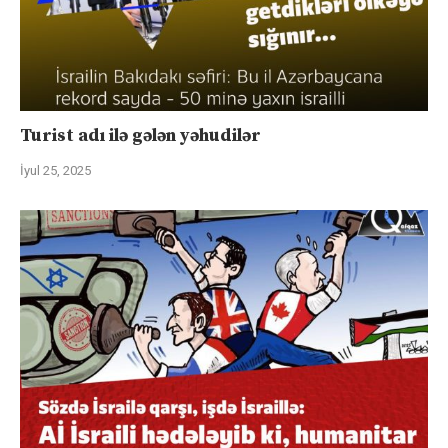
Turist adı ilə gələn yəhudilər
İyul 25, 2025