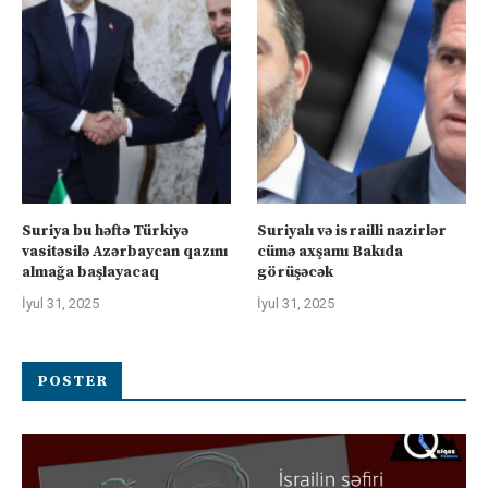
Suriya bu həftə Türkiyə
Suriyalı və israilli nazirlər
vasitəsilə Azərbaycan qazını
cümə axşamı Bakıda
almağa başlayacaq
görüşəcək
İyul 31, 2025
İyul 31, 2025
POSTER