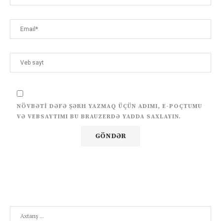
NÖVBƏTI DƏFƏ ŞƏRH YAZMAQ ÜÇÜN ADIMI, E-POÇTUMU
VƏ VEBSAYTIMI BU BRAUZERDƏ YADDA SAXLAYIN.
Search