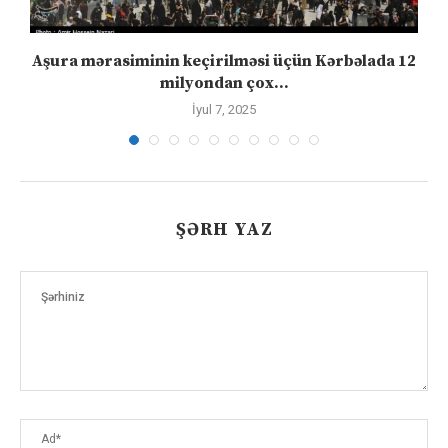
Aşura mərasiminin keçirilməsi üçün Kərbəlada 12
milyondan çox...
İyul 7, 2025
ŞƏRH YAZ