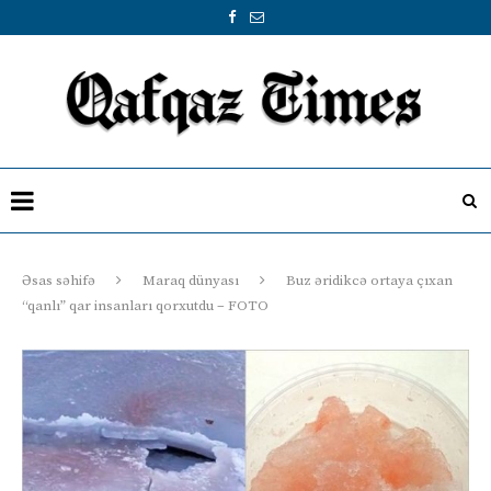
Əsas səhifə
Maraq dünyası
Buz əridikcə ortaya çıxan
“qanlı” qar insanları qorxutdu – FOTO