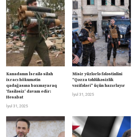
Kanadanın İsrailə silah
Misir yüzlərlə fələstinlini
ixracı hökumətin
“Qəzza təhlükəsizlik
qadağasına baxmayaraq
vəzifələri” üçün hazırlayır
‘fasiləsiz’ davam edir:
İyul 31, 2025
Hesabat
İyul 31, 2025