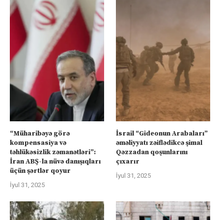
“Müharibəyə görə
İsrail “Gideonun Arabaları”
kompensasiya və
əməliyyatı zəiflədikcə şimal
təhlükəsizlik zəmanətləri”:
Qəzzadan qoşunlarını
İran ABŞ-la nüvə danışıqları
çıxarır
üçün şərtlər qoyur
İyul 31, 2025
İyul 31, 2025