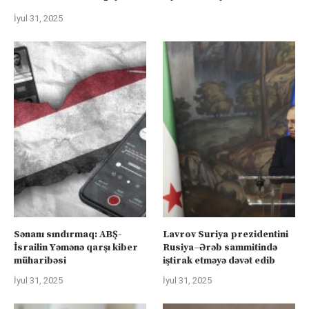
İyul 31, 2025
Sənanı sındırmaq: ABŞ-
Lavrov Suriya prezidentini
İsrailin Yəmənə qarşı kiber
Rusiya–Ərəb sammitində
müharibəsi
iştirak etməyə dəvət edib
İyul 31, 2025
İyul 31, 2025