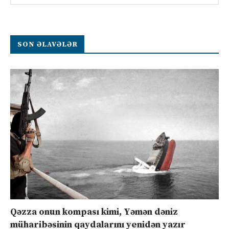
SON ƏLAVƏLƏR
Qəzza onun kompası kimi, Yəmən dəniz
müharibəsinin qaydalarını yenidən yazır