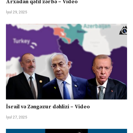
Arxadan qəfil zərbə – Video
İyul 29, 2025
İsrail və Zəngəzur dəhlizi – Video
İyul 27, 2025