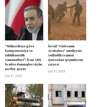
“Müharibəyə görə
İsrail “Gideonun
kompensasiya və
Arabaları” əməliyyatı
təhlükəsizlik
zəiflədikcə şimal
zəmanətləri”: İran ABŞ-
Qəzzadan qoşunlarını
la nüvə danışıqları üçün
çıxarır
şərtlər qoyur
İyul 31, 2025
İyul 31, 2025
rkiyə Afrikanın neft və qazına can
Türkiyə Afrikanın neft və qazın
atır –...
atır –...
İyul 4, 2025
İyul 4, 2025