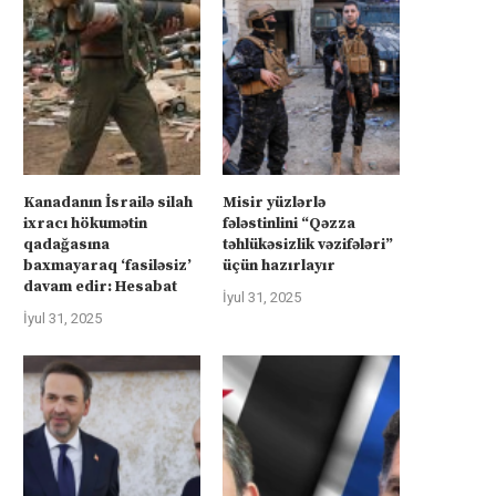
Kanadanın İsrailə silah
Misir yüzlərlə
ixracı hökumətin
fələstinlini “Qəzza
qadağasına
təhlükəsizlik vəzifələri”
baxmayaraq ‘fasiləsiz’
üçün hazırlayır
davam edir: Hesabat
İyul 31, 2025
İyul 31, 2025