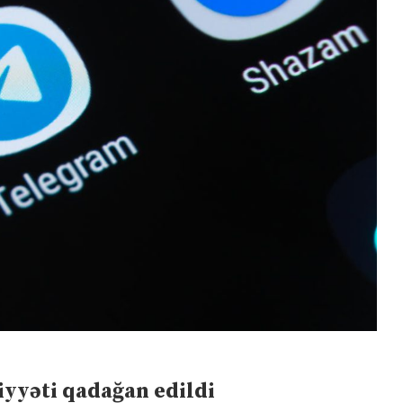
iyyəti qadağan edildi