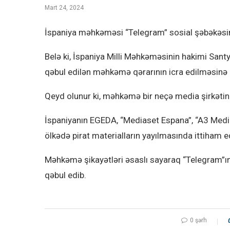
Mart 24, 2024
İspaniya məhkəməsi “Telegram” sosial şəbəkəsini
Belə ki, İspaniya Milli Məhkəməsinin hakimi Santy
qəbul edilən məhkəmə qərarının icra edilməsinə d
Qeyd olunur ki, məhkəmə bir neçə media şirkətini
İspaniyanın EGEDA, “Mediaset Espana”, “A3 Media
ölkədə pirat materialların yayılmasında ittiham ed
Məhkəmə şikayətləri əsaslı sayaraq “Telegram”ı
qəbul edib.
0 şərh