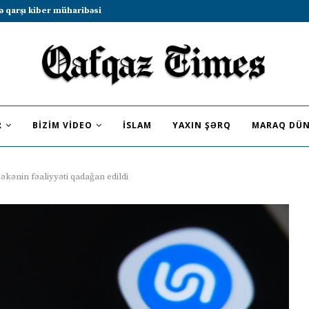
b sammitində iştirak etməyə dəvət...
R
BIZIM VIDEO
İSLAM
YAXIN ŞƏRQ
MARAQ DÜN
əkənin fəaliyyəti qadağan edildi