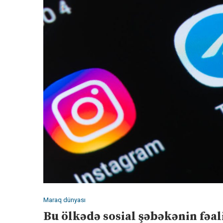
Maraq dünyası
Bu ölkədə sosial şəbəkənin fəal