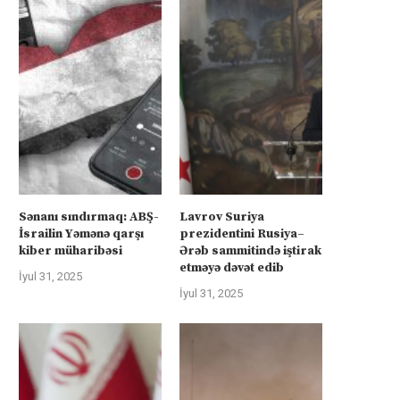
Sənanı sındırmaq: ABŞ-
Lavrov Suriya
İsrailin Yəmənə qarşı
prezidentini Rusiya–
kiber müharibəsi
Ərəb sammitində iştirak
etməyə dəvət edib
İyul 31, 2025
İyul 31, 2025