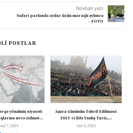
Növbəti yazı
Safari parkında ayılar üçün maraqlı əyləncə
– FOTO
LI POSTLAR
ərqə yönəlmiş siyasəti
Aşura Gününün Təhrif Edilməsi:
Tü
larına necə xidmət...
2025-ci ildə Yanlış Tarix,...
İyul 7, 2025
İyul 5, 2025