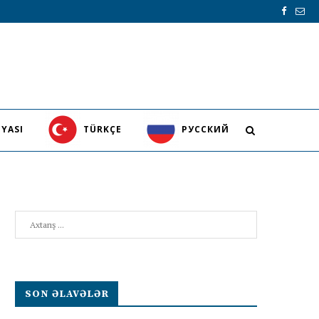
YASI
TÜRKÇE
PУССКИЙ
Search
SON ƏLAVƏLƏR