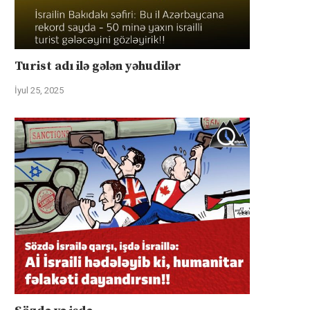
Turist adı ilə gələn yəhudilər
İyul 25, 2025