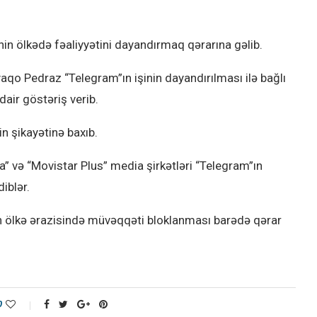
n ölkədə fəaliyyətini dayandırmaq qərarına gəlib.
aqo Pedraz “Telegram”ın işinin dayandırılması ilə bağlı
air göstəriş verib.
n şikayətinə baxıb.
” və “Movistar Plus” media şirkətləri “Telegram”ın
iblər.
n ölkə ərazisində müvəqqəti bloklanması barədə qərar
0