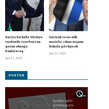
Suriya bu həftə Türkiyə
Suriyalı və israilli
vasitəsilə Azərbaycan
nazirlər cümə axşamı
qazını almağa
Bakıda görüşəcək
başlayacaq
İyul 31, 2025
İyul 31, 2025
POSTER