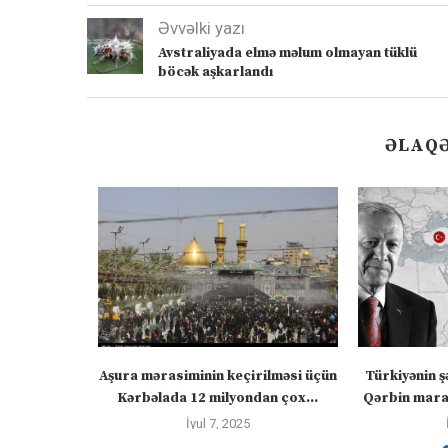
Əvvəlki yazı
Avstraliyada elmə məlum olmayan tüklü
böcək aşkarlandı
ƏLAQƏ
” – video
Aşura mərasiminin keçirilməsi üçün
Türkiyənin ş
Kərbəlada 12 milyondan çox...
Qərbin maraq
İyul 7, 2025