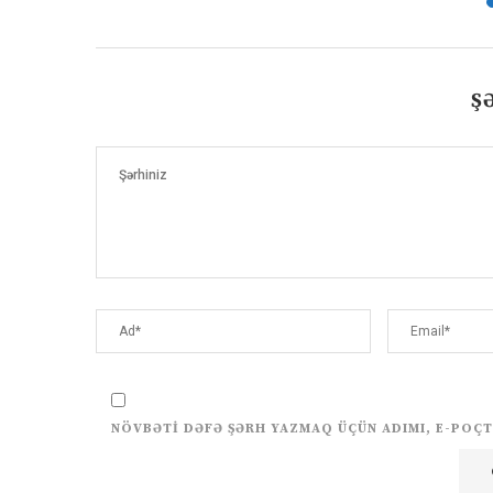
Ş
NÖVBƏTI DƏFƏ ŞƏRH YAZMAQ ÜÇÜN ADIMI, E-POÇT