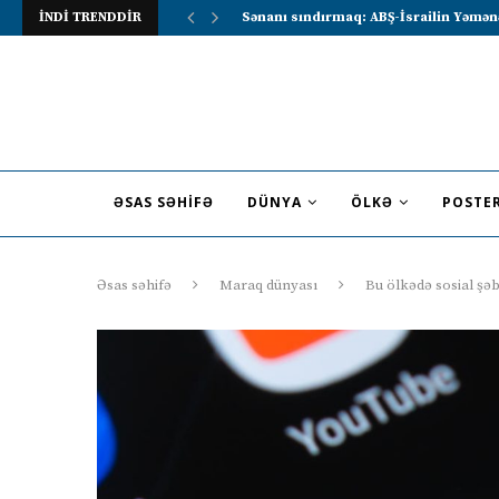
İNDİ TRENDDİR
Lavrov Suriya prezidentini Rusiya–Ərə
ƏSAS SƏHIFƏ
DÜNYA
ÖLKƏ
POSTE
Əsas səhifə
Maraq dünyası
Bu ölkədə sosial şəb