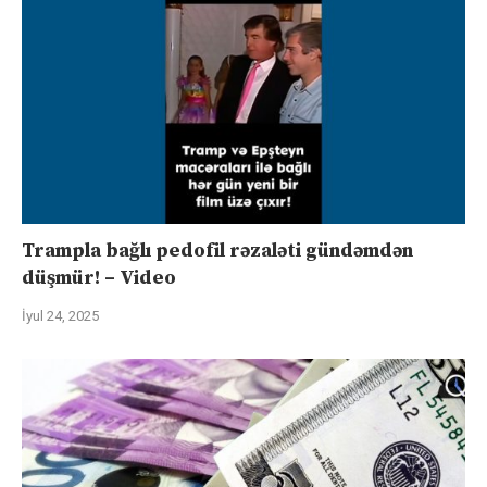
Trampla bağlı pedofil rəzaləti gündəmdən
düşmür! – Video
İyul 24, 2025