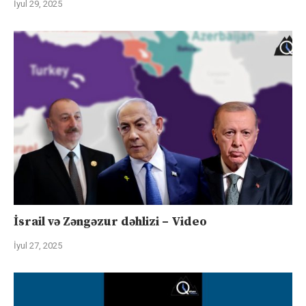
İyul 29, 2025
İsrail və Zəngəzur dəhlizi – Video
İyul 27, 2025