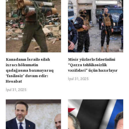
Kanadanın İsrailə silah
Misir yüzlərlə fələstinlini
ixracı hökumətin
“Qəzza təhlükəsizlik
qadağasına baxmayaraq
vəzifələri” üçün hazırlayır
‘fasiləsiz’ davam edir:
İyul 31, 2025
Hesabat
İyul 31, 2025