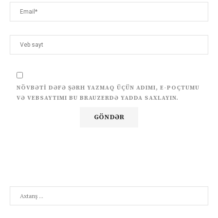
NÖVBƏTI DƏFƏ ŞƏRH YAZMAQ ÜÇÜN ADIMI, E-POÇTUMU
VƏ VEBSAYTIMI BU BRAUZERDƏ YADDA SAXLAYIN.
Search