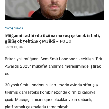
Maraq dünyası
Müğənni tədbirdə özünə maraq çəkmək istədi,
gülüş obyektinə çevrildi – FOTO
Fevral 13, 2023
Britaniyalı müğənni Sem Smit Londonda keçirilən “Brit
Awards 2023” mükafatlandırma mərasimində iştirak
edir.
30 yaşlı Smit Londonun Harri moda evində sifarişlə
tikilmiş qara lateks kombinezonda qırmızı xalçaya
çıxıb. Musiqiçi imicini qara əlcəklər və iri dabanlı,
platformalı çəkmələrlə tamamlayıb.