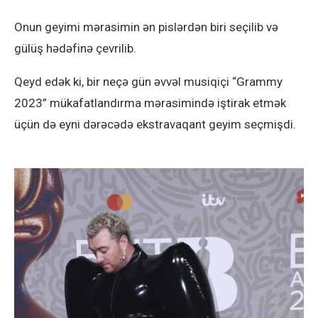
Onun geyimi mərasimin ən pislərdən biri seçilib və
gülüş hədəfinə çevrilib.
Qeyd edək ki, bir neçə gün əvvəl musiqiçi “Grammy
2023” mükafatlandırma mərasimində iştirak etmək
üçün də eyni dərəcədə ekstravaqant geyim seçmişdi.