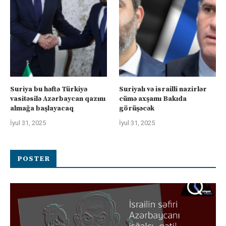
Suriya bu həftə Türkiyə
Suriyalı və israilli nazirlər
vasitəsilə Azərbaycan qazını
cümə axşamı Bakıda
almağa başlayacaq
görüşəcək
İyul 31, 2025
İyul 31, 2025
POSTER