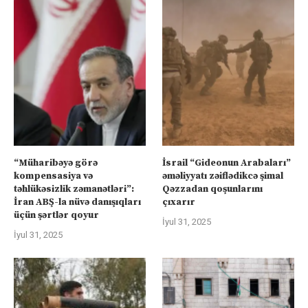
“Müharibəyə görə
İsrail “Gideonun Arabaları”
kompensasiya və
əməliyyatı zəiflədikcə şimal
təhlükəsizlik zəmanətləri”:
Qəzzadan qoşunlarını
İran ABŞ-la nüvə danışıqları
çıxarır
üçün şərtlər qoyur
İyul 31, 2025
İyul 31, 2025