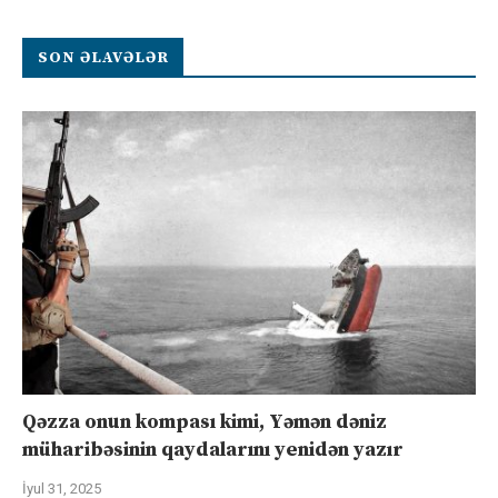
SON ƏLAVƏLƏR
Qəzza onun kompası kimi, Yəmən dəniz
müharibəsinin qaydalarını yenidən yazır
İyul 31, 2025