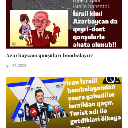
Azərbaycanı qonşuları bombalayır?
İyul 26, 2025