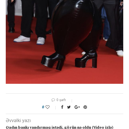
0 şərh
0
Əvvəlki yazı
Qadın bankı yandırmaq istədi, görün nə oldu (Video izlə)