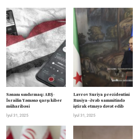
Sənanı sındırmaq: ABŞ-
Lavrov Suriya prezidentini
İsrailin Yəmənə qarşı kiber
Rusiya–Ərəb sammitində
müharibəsi
iştirak etməyə dəvət edib
İyul 31, 2025
İyul 31, 2025