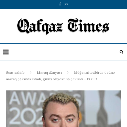
Əsas səhifə
Maraq dünyası
Müğənni tədbirdə özünə
maraq çəkmək istədi, gülüş obyektinə çevrildi – FOTO