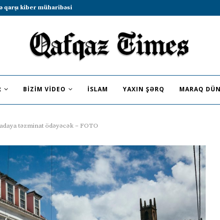
b sammitində iştirak etməyə dəvət...
R
BIZIM VIDEO
İSLAM
YAXIN ŞƏRQ
MARAQ DÜN
enadaya təzminat ödəyəcək – FOTO