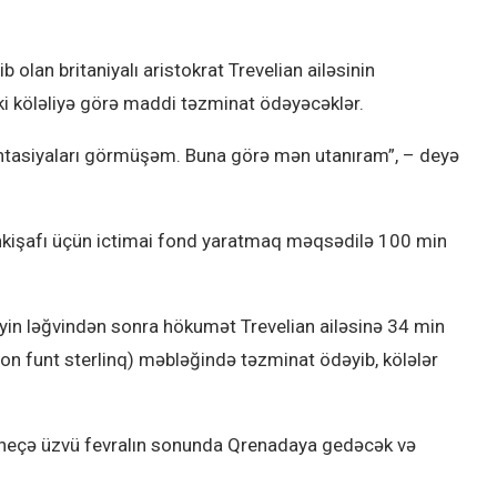
 olan britaniyalı aristokrat Trevelian ailəsinin
i köləliyə görə maddi təzminat ödəyəcəklər.
lantasiyaları görmüşəm. Buna görə mən utanıram”, – deyə
 inkişafı üçün ictimai fond yaratmaq məqsədilə 100 min
iyin ləğvindən sonra hökumət Trevelian ailəsinə 34 min
on funt sterlinq) məbləğində təzminat ödəyib, kölələr
bir neçə üzvü fevralın sonunda Qrenadaya gedəcək və