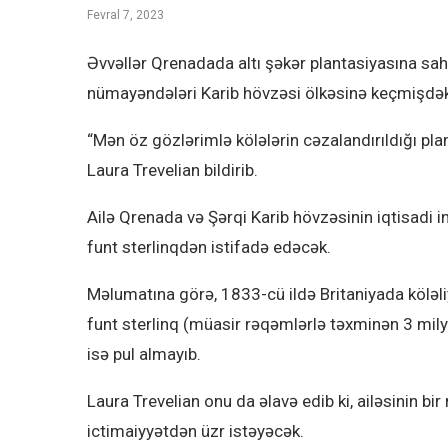
Fevral 7, 2023
Əvvəllər Qrenadada altı şəkər plantasiyasına sahib
nümayəndələri Karib hövzəsi ölkəsinə keçmişdək
“Mən öz gözlərimlə kölələrin cəzalandırıldığı p
Laura Trevelian bildirib.
Ailə Qrenada və Şərqi Karib hövzəsinin iqtisadi
funt sterlinqdən istifadə edəcək.
Məlumatına görə, 1833-cü ildə Britaniyada köləl
funt sterlinq (müasir rəqəmlərlə təxminən 3 mily
isə pul almayıb.
Laura Trevelian onu da əlavə edib ki, ailəsinin 
ictimaiyyətdən üzr istəyəcək.