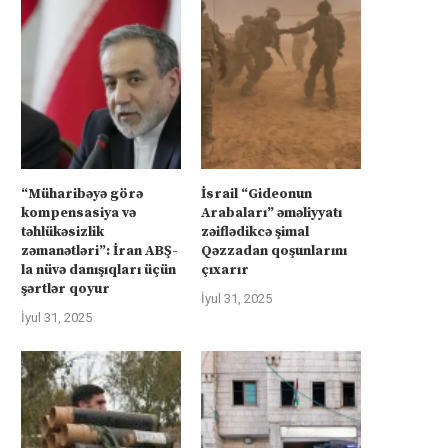
“Müharibəyə görə
İsrail “Gideonun
kompensasiya və
Arabaları” əməliyyatı
təhlükəsizlik
zəiflədikcə şimal
zəmanətləri”: İran ABŞ-
Qəzzadan qoşunlarını
la nüvə danışıqları üçün
çıxarır
şərtlər qoyur
İyul 31, 2025
İyul 31, 2025