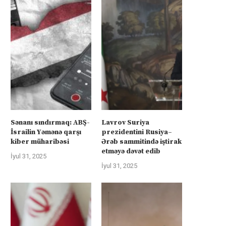
Sənanı sındırmaq: ABŞ-
Lavrov Suriya
İsrailin Yəmənə qarşı
prezidentini Rusiya–
kiber müharibəsi
Ərəb sammitində iştirak
etməyə dəvət edib
İyul 31, 2025
İyul 31, 2025