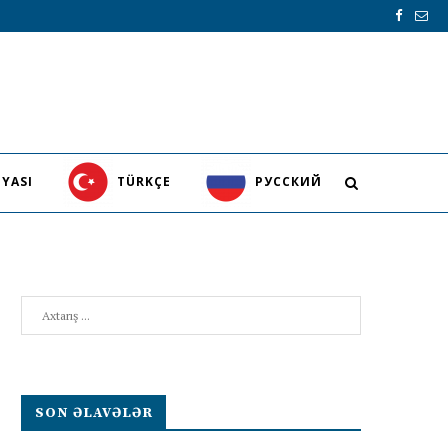
YASI
TÜRKÇE
PУССКИЙ
Search
SON ƏLAVƏLƏR