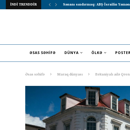
İNDİ TRENDDİR
Lavrov Suriya prezidentini Rusiya–Ərə
ƏSAS SƏHIFƏ
DÜNYA
ÖLKƏ
POSTE
Əsas səhifə
Maraq dünyası
Britaniyalı ailə Qr