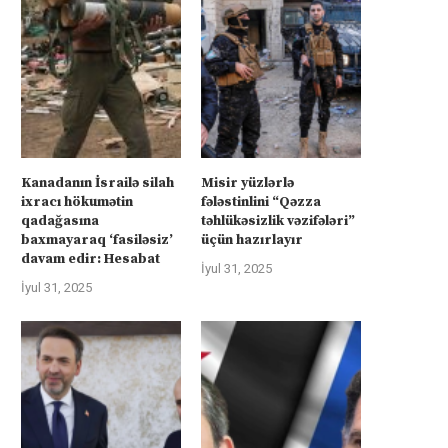
Kanadanın İsrailə silah
Misir yüzlərlə
ixracı hökumətin
fələstinlini “Qəzza
qadağasına
təhlükəsizlik vəzifələri”
baxmayaraq ‘fasiləsiz’
üçün hazırlayır
davam edir: Hesabat
İyul 31, 2025
İyul 31, 2025