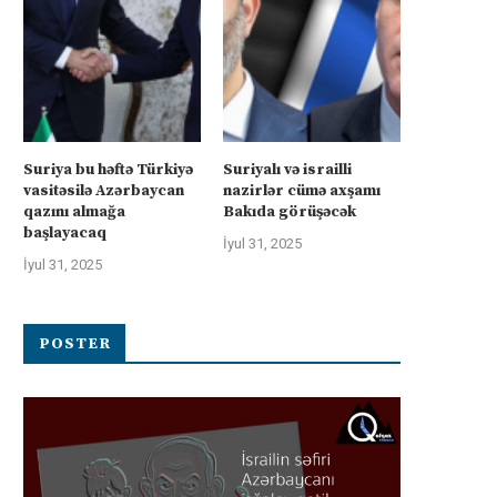
Suriya bu həftə Türkiyə
Suriyalı və israilli
vasitəsilə Azərbaycan
nazirlər cümə axşamı
qazını almağa
Bakıda görüşəcək
başlayacaq
İyul 31, 2025
İyul 31, 2025
POSTER