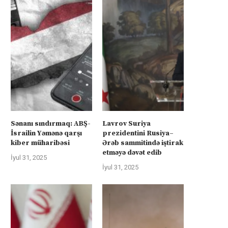
Sənanı sındırmaq: ABŞ-
Lavrov Suriya
İsrailin Yəmənə qarşı
prezidentini Rusiya–
kiber müharibəsi
Ərəb sammitində iştirak
etməyə dəvət edib
İyul 31, 2025
İyul 31, 2025