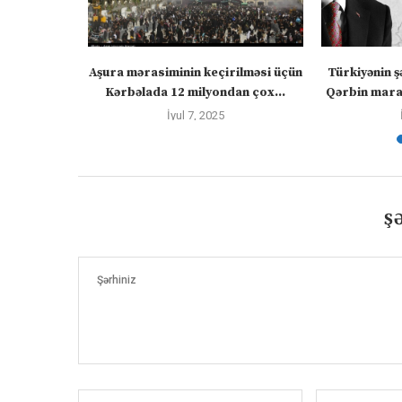
” – video
Aşura mərasiminin keçirilməsi üçün
Türkiyənin ş
Kərbəlada 12 milyondan çox...
Qərbin maraq
İyul 7, 2025
Ş