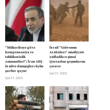
“Müharibəyə görə
İsrail “Gideonun
kompensasiya və
Arabaları” əməliyyatı
təhlükəsizlik
zəiflədikcə şimal
zəmanətləri”: İran ABŞ-
Qəzzadan qoşunlarını
la nüvə danışıqları üçün
çıxarır
şərtlər qoyur
İyul 31, 2025
İyul 31, 2025