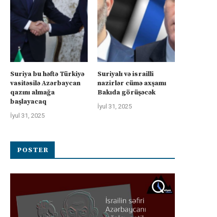
rkiyə Afrikanın neft və qazına can
Türkiyə Afrikanın neft və qazın
atır –...
atır –...
İyul 4, 2025
İyul 4, 2025
Suriya bu həftə Türkiyə
Suriyalı və israilli
vasitəsilə Azərbaycan
nazirlər cümə axşamı
qazını almağa
Bakıda görüşəcək
başlayacaq
İyul 31, 2025
İyul 31, 2025
POSTER