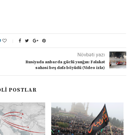
0
Növbəti yazı
Rusiyada anbarda güclü yanğın: Fəlakət
sahəsi beş dəfə böyüdü (Video izlə)
LI POSTLAR