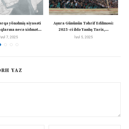
ərqə yönəlmiş siyasəti
Aşura Gününün Təhrif Edilməsi:
Tü
larına necə xidmət...
2025-ci ildə Yanlış Tarix,...
İyul 7, 2025
İyul 5, 2025
ƏRH YAZ