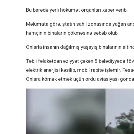
Bu barədə yerli hökumət orqanları xəbər verib.
Məlumata görə, ştatın sahil zonasında yağan an
həmçinin binaların çökməsinə səbəb olub.
Onlarla insanın dağılmış yaşayış binalarının altın
Təbii fəlakətdən əziyyət çəkən 5 bələdiyyədə fövq
elektrik enerjisi kəsilib, mobil rabitə işləmir. F
Onlara kömək etmək üçün ordu aviasiyası göndər