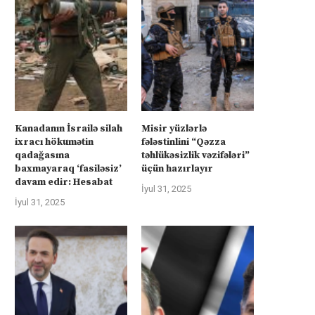
Kanadanın İsrailə silah
Misir yüzlərlə
ixracı hökumətin
fələstinlini “Qəzza
qadağasına
təhlükəsizlik vəzifələri”
baxmayaraq ‘fasiləsiz’
üçün hazırlayır
davam edir: Hesabat
İyul 31, 2025
İyul 31, 2025