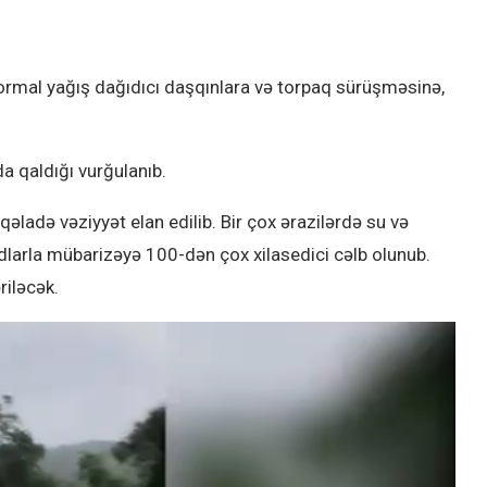
ormal yağış dağıdıcı daşqınlara və torpaq sürüşməsinə,
da qaldığı vurğulanıb.
əladə vəziyyət elan edilib. Bir çox ərazilərdə su və
əsadlarla mübarizəyə 100-dən çox xilasedici cəlb olunub.
iləcək.