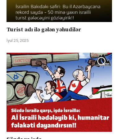
Turist adı ilə gələn yəhudilər
İyul 25, 2025