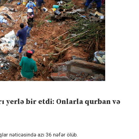
rı yerlə bir etdi: Onlarla qurban və
şlar nəticəsində azı 36 nəfər ölüb.