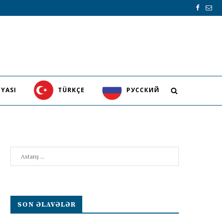
YASI
TÜRKÇE
PУССКИЙ
O
Search
SON ƏLAVƏLƏR