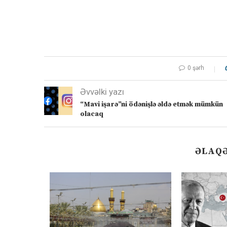
0 şərh
Əvvəlki yazı
“Mavi işarə”ni ödənişlə əldə etmək mümkün
olacaq
ƏLAQƏ