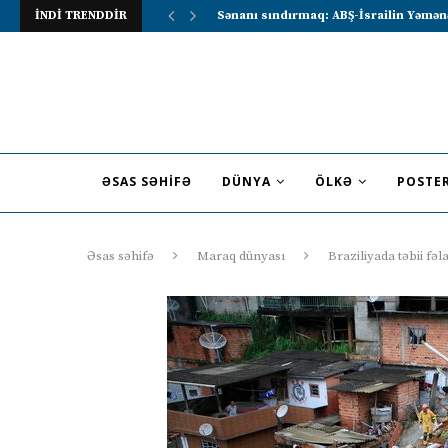
İNDİ TRENDDİR
Lavrov Suriya prezidentini Rusiya–Ərə
ƏSAS SƏHIFƏ
DÜNYA
ÖLKƏ
POSTE
Əsas səhifə
Maraq dünyası
Braziliyada təbii fə