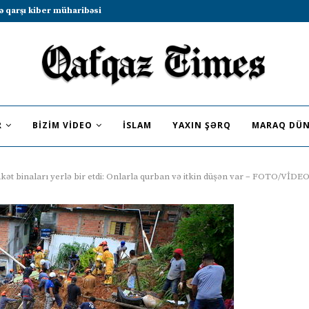
b sammitində iştirak etməyə dəvət...
R
BIZIM VIDEO
İSLAM
YAXIN ŞƏRQ
MARAQ DÜN
lakət binaları yerlə bir etdi: Onlarla qurban və itkin düşən var – FOTO/VİDE