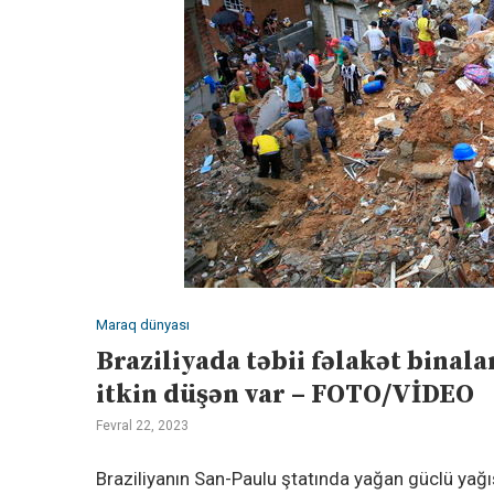
Maraq dünyası
Braziliyada təbii fəlakət binala
itkin düşən var – FOTO/VİDEO
Fevral 22, 2023
Braziliyanın San-Paulu ştatında yağan güclü yağı