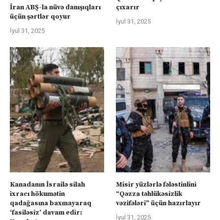
İran ABŞ-la nüvə danışıqları
çıxarır
üçün şərtlər qoyur
İyul 31, 2025
İyul 31, 2025
Kanadanın İsrailə silah
Misir yüzlərlə fələstinlini
ixracı hökumətin
“Qəzza təhlükəsizlik
qadağasına baxmayaraq
vəzifələri” üçün hazırlayır
‘fasiləsiz’ davam edir:
İyul 31, 2025