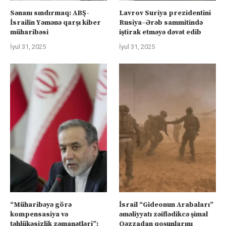
Sənanı sındırmaq: ABŞ-
Lavrov Suriya prezidentini
İsrailin Yəmənə qarşı kiber
Rusiya–Ərəb sammitində
müharibəsi
iştirak etməyə dəvət edib
İyul 31, 2025
İyul 31, 2025
“Müharibəyə görə
İsrail “Gideonun Arabaları”
kompensasiya və
əməliyyatı zəiflədikcə şimal
təhlükəsizlik zəmanətləri”:
Qəzzadan qoşunlarını