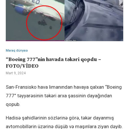
Maraq dünyası
“Boeing 777”nin havada təkəri qopdu –
FOTO/VİDEO
Mart 9, 2024
San-Fransisko hava limanından havaya qalxan “Boeing
777” təyyarəsinin təkəri arxa şassinin dayağından
qopub.
Hadisə şahidlərinin sözlərinə görə, təkər dayanmış
avtomobillərin üzərinə düşüb və maşınlara ziyan dəyib.