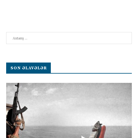
Search
SON ƏLAVƏLƏR