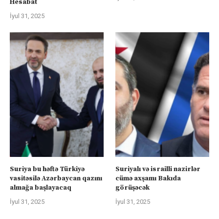
Hesabat
İyul 31, 2025
Suriya bu həftə Türkiyə
Suriyalı və israilli nazirlər
vasitəsilə Azərbaycan qazını
cümə axşamı Bakıda
almağa başlayacaq
görüşəcək
İyul 31, 2025
İyul 31, 2025