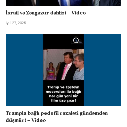
İsrail və Zəngəzur dəhlizi – Video
İyul 27, 2025
Trampla bağlı pedofil rəzaləti gündəmdən
düşmür! – Video