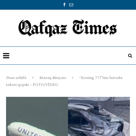
Əsas səhifə
Maraq dünyası
“Boeing 777”nin havada
təkəri qopdu – FOTO/VİDEO