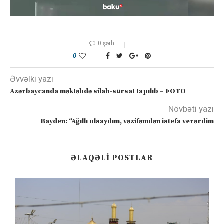
0 şərh
0
Əvvəlki yazı
Azərbaycanda məktəbdə silah-sursat tapılıb – FOTO
Növbəti yazı
Bayden: “Ağıllı olsaydım, vəzifəmdən istefa verərdim
ƏLAQƏLI POSTLAR