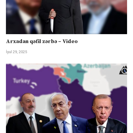
Arxadan qəfil zərbə – Video
İyul 29, 2025