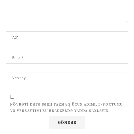
NÖVBƏTI DƏFƏ ŞƏRH YAZMAQ ÜÇÜN ADIMI, E-POÇTUMU
VƏ VEBSAYTIMI BU BRAUZERDƏ YADDA SAXLAYIN.