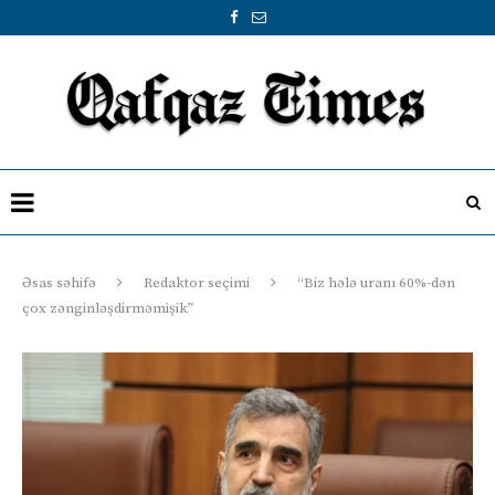
Əsas səhifə
Redaktor seçimi
“Biz hələ uranı 60%-dən
çox zənginləşdirməmişik”