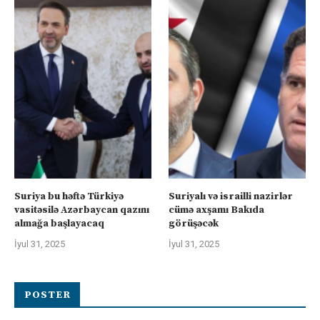
Suriya bu həftə Türkiyə
Suriyalı və israilli nazirlər
vasitəsilə Azərbaycan qazını
cümə axşamı Bakıda
almağa başlayacaq
görüşəcək
İyul 31, 2025
İyul 31, 2025
POSTER