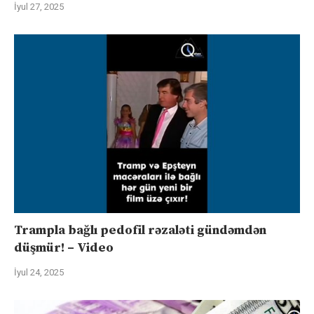
İyul 27, 2025
Trampla bağlı pedofil rəzaləti gündəmdən
düşmür! – Video
İyul 24, 2025