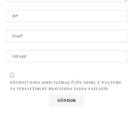
NÖVBƏTI DƏFƏ ŞƏRH YAZMAQ ÜÇÜN ADIMI, E-POÇTUMU
VƏ VEBSAYTIMI BU BRAUZERDƏ YADDA SAXLAYIN.