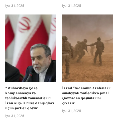
İyul 31, 2025
İyul 31, 2025
“Müharibəyə görə
İsrail “Gideonun Arabaları”
kompensasiya və
əməliyyatı zəiflədikcə şimal
təhlükəsizlik zəmanətləri”:
Qəzzadan qoşunlarını
İran ABŞ-la nüvə danışıqları
çıxarır
üçün şərtlər qoyur
İyul 31, 2025
İyul 31, 2025