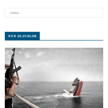
Search
SON ƏLAVƏLƏR