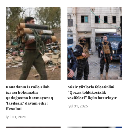
Kanadanın İsrailə silah
Misir yüzlərlə fələstinlini
ixracı hökumətin
“Qəzza təhlükəsizlik
qadağasına baxmayaraq
vəzifələri” üçün hazırlayır
‘fasiləsiz’ davam edir:
İyul 31, 2025
Hesabat
İyul 31, 2025