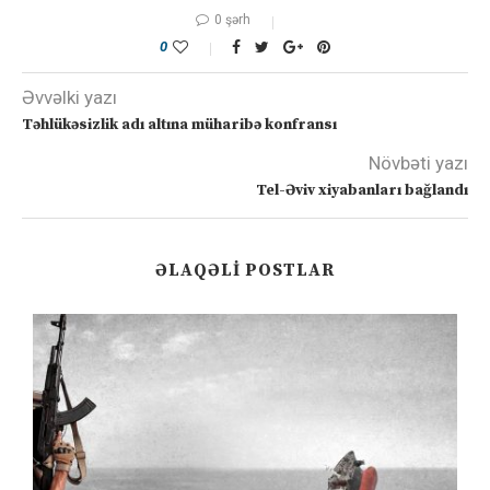
0 şərh
0
Əvvəlki yazı
Təhlükəsizlik adı altına müharibə konfransı
Növbəti yazı
Tel-Əviv xiyabanları bağlandı
ƏLAQƏLI POSTLAR