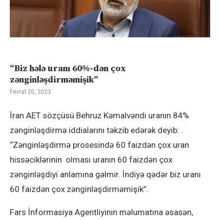
“Biz hələ uranı 60%-dən çox
zənginləşdirməmişik”
Fevral 20, 2023
İran AET sözçüsü Behruz Kəmalvəndi uranın 84%
zənginləşdirmə iddialarını təkzib edərək deyib: .
“Zənginləşdirmə prosesində 60 faizdən çox uran
hissəciklərinin olması uranın 60 faizdən çox
zənginləşdiyi anlamına gəlmir. İndiyə qədər biz uranı
60 faizdən çox zənginləşdirməmişik”.
Fars İnformasiya Agentliyinin məlumatına əsasən,