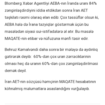
Blomberg Xəbər Agentliyi AEBA-nın İranda uranı 84%
zənginləşdirdiyini iddia etdikdən sonra İran AET
təşkilatı rəsmi olaraq elan edib: Çox təssüflər olsun ki,
AEBA hələ də İrana təzyiqlər göstərmək üçün bu
məsələdən siyasi sui-istifadələrə əl atır. Bu məsələ
MAQATE-nin etibar və nüfuzuna mənfi təsir edir.
Behruz Kəmalvəndi daha sonra bir mələyə də aydınlıq
gətirərək deyib: 60%-dən çox uran zərrəciklərinin
olması heç də uranın 60%-dən çox zənginləşdirilməsi
demək deyil.
İran AET-nin sözçüsü həmçinin MAQATE hesabatının
köhnəlmiş məlumatlara əsaslandığını vurğulayıb.