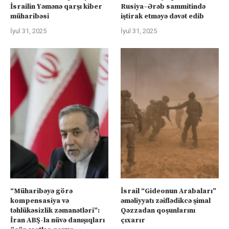
İsrailin Yəmənə qarşı kiber
Rusiya–Ərəb sammitində
müharibəsi
iştirak etməyə dəvət edib
İyul 31, 2025
İyul 31, 2025
“Müharibəyə görə
İsrail “Gideonun Arabaları”
kompensasiya və
əməliyyatı zəiflədikcə şimal
təhlükəsizlik zəmanətləri”:
Qəzzadan qoşunlarını
İran ABŞ-la nüvə danışıqları
çıxarır