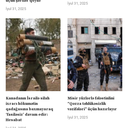
üçün şərtlər qoyur
İyul 31, 2025
İyul 31, 2025
Kanadanın İsrailə silah
Misir yüzlərlə fələstinlini
ixracı hökumətin
“Qəzza təhlükəsizlik
qadağasına baxmayaraq
vəzifələri” üçün hazırlayır
‘fasiləsiz’ davam edir:
İyul 31, 2025
Hesabat