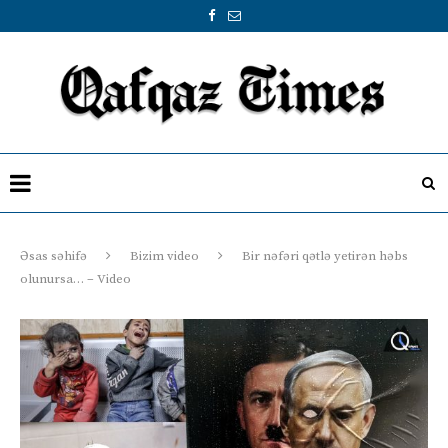
Əsas səhifə
Bizim video
Bir nəfəri qətlə yetirən həbs
olunursa… – Video