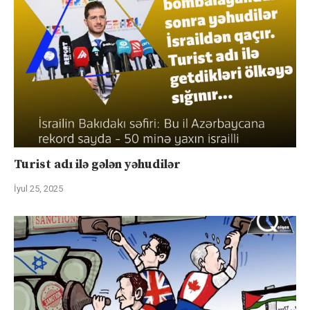
Turist adı ilə gələn yəhudilər
İyul 25, 2025