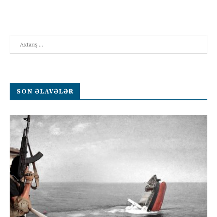
Search
SON ƏLAVƏLƏR