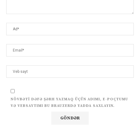
NÖVBƏTI DƏFƏ ŞƏRH YAZMAQ ÜÇÜN ADIMI, E-POÇTUMU
VƏ VEBSAYTIMI BU BRAUZERDƏ YADDA SAXLAYIN.