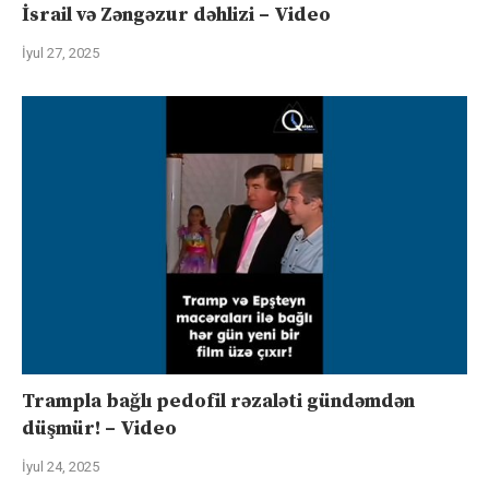
İsrail və Zəngəzur dəhlizi – Video
İyul 27, 2025
Trampla bağlı pedofil rəzaləti gündəmdən
düşmür! – Video
İyul 24, 2025