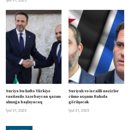
İyul 31, 2025
Suriya bu həftə Türkiyə
Suriyalı və israilli nazirlər
vasitəsilə Azərbaycan qazını
cümə axşamı Bakıda
almağa başlayacaq
görüşəcək
İyul 31, 2025
İyul 31, 2025