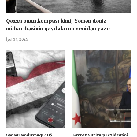
Qəzza onun kompası kimi, Yəmən dəniz
müharibəsinin qaydalarını yenidən yazır
İyul 31, 2025
Sənanı sındırmaq: ABŞ-
Lavrov Suriya prezidentini