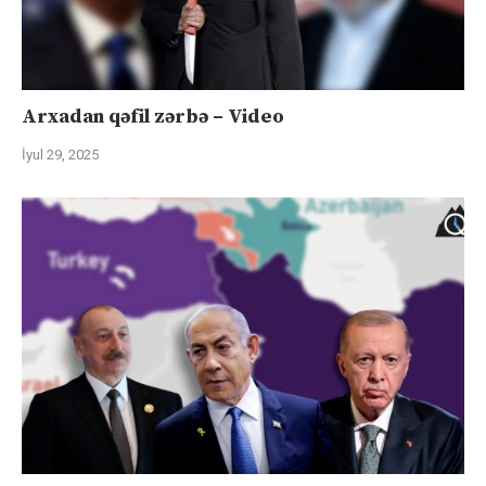
Arxadan qəfil zərbə – Video
İyul 29, 2025