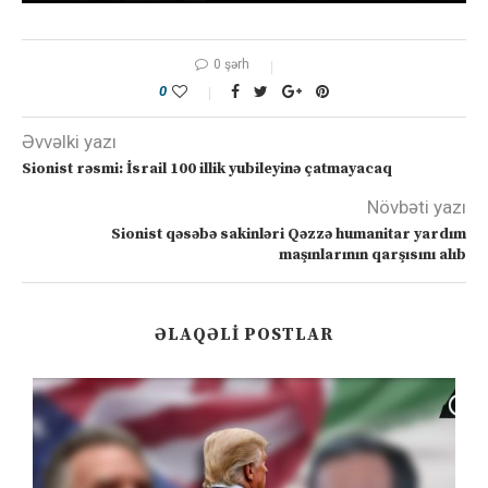
0 şərh
0
Əvvəlki yazı
Sionist rəsmi: İsrail 100 illik yubileyinə çatmayacaq
Növbəti yazı
Sionist qəsəbə sakinləri Qəzzə humanitar yardım
maşınlarının qarşısını alıb
ƏLAQƏLI POSTLAR