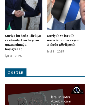
Suriya bu həftə Türkiyə
Suriyalı və israilli
vasitəsilə Azərbaycan
nazirlər cümə axşamı
qazını almağa
Bakıda görüşəcək
başlayacaq
İyul 31, 2025
İyul 31, 2025
POSTER