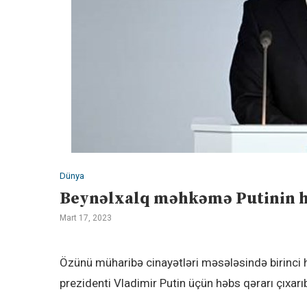
Dünya
Beynəlxalq məhkəmə Putinin hə
Mart 17, 2023
Özünü müharibə cinayətləri məsələsində birinci
prezidenti Vladimir Putin üçün həbs qərarı çıxarı