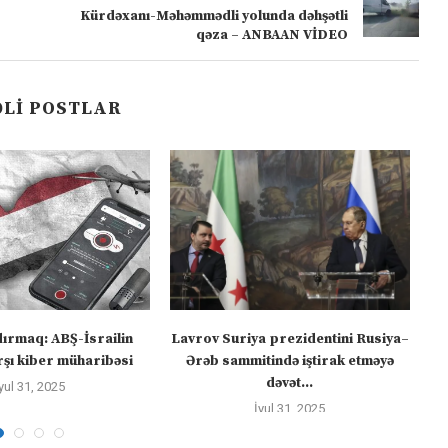
Kürdəxanı-Məhəmmədli yolunda dəhşətli
qəza – ANBAAN VİDEO
LI POSTLAR
dırmaq: ABŞ-İsrailin
Lavrov Suriya prezidentini Rusiya–
“M
şı kiber müharibəsi
Ərəb sammitində iştirak etməyə
dəvət...
yul 31, 2025
İyul 31, 2025