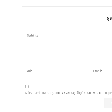
Ş
NÖVBƏTI DƏFƏ ŞƏRH YAZMAQ ÜÇÜN ADIMI, E-POÇT