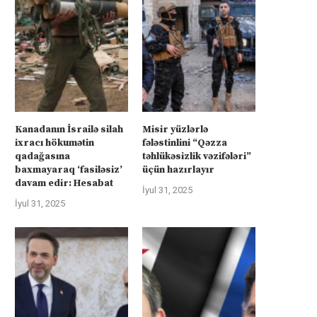
Kanadanın İsrailə silah
Misir yüzlərlə
ixracı hökumətin
fələstinlini “Qəzza
qadağasına
təhlükəsizlik vəzifələri”
baxmayaraq ‘fasiləsiz’
üçün hazırlayır
davam edir: Hesabat
İyul 31, 2025
İyul 31, 2025