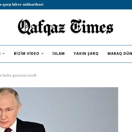
b sammitində iştirak etməyə dəvət...
R
BIZIM VIDEO
İSLAM
YAXIN ŞƏRQ
MARAQ DÜN
 həbs qərarını verdi