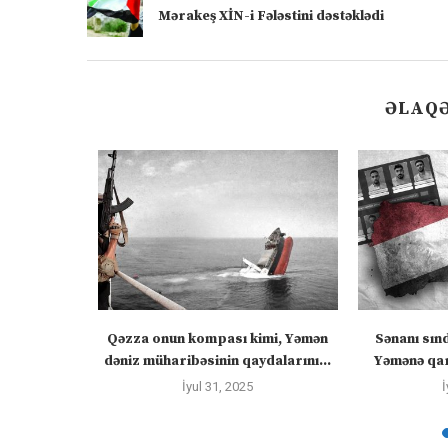
Mərakeş XİN-i Fələstini dəstəklədi
ƏLAQƏ
 “silahları
Qəzza onun kompası kimi, Yəmən
Sənanı sın
zadakı...
dəniz müharibəsinin qaydalarını...
Yəmənə qar
İyul 31, 2025
İ