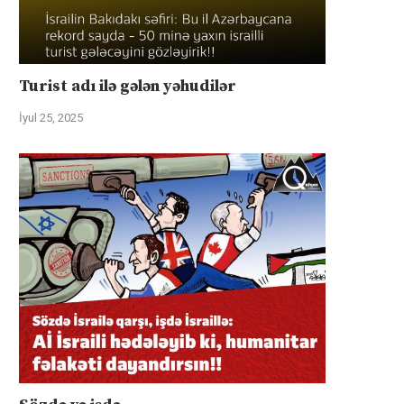
Turist adı ilə gələn yəhudilər
İyul 25, 2025