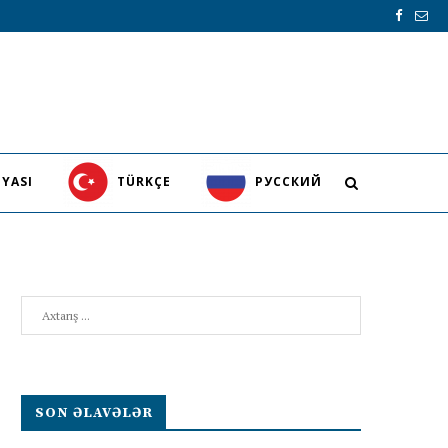
YASI
TÜRKÇE
PУССКИЙ
Search
SON ƏLAVƏLƏR