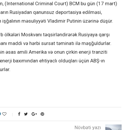
, (International Criminal Court) BCM bu gün (17 mart)
lıların Rusiyadan qanunsuz deportasiya edilməsi,
işğalının məsuliyyəti Vladimir Putinin üzərinə düşür.
 ölkələri Moskvanı təqsirləndirərək Rusiyaya qarşı
nanı maddi və hərbi sursat təminatı ilə məşğuldurlar.
n əsas amili Amerika və onun çirkin enerji tranziti
 enerji baxımından ehtiyaclı olduqları üçün ABŞ-ın
rlar.
0
Növbəti yazı