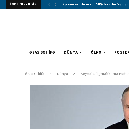
İNDİ TRENDDİR
Lavrov Suriya prezidentini Rusiya–Ərə
ƏSAS SƏHIFƏ
DÜNYA
ÖLKƏ
POSTE
Əsas səhifə
Dünya
Beynəlxalq məhkəmə Putinin