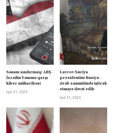
Sənanı sındırmaq: ABŞ-
Lavrov Suriya
İsrailin Yəmənə qarşı
prezidentini Rusiya–
kiber müharibəsi
Ərəb sammitində iştirak
etməyə dəvət edib
İyul 31, 2025
İyul 31, 2025