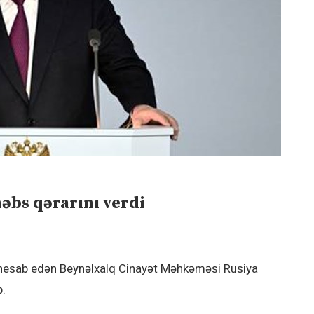
bs qərarını verdi
 hesab edən Beynəlxalq Cinayət Məhkəməsi Rusiya
b.