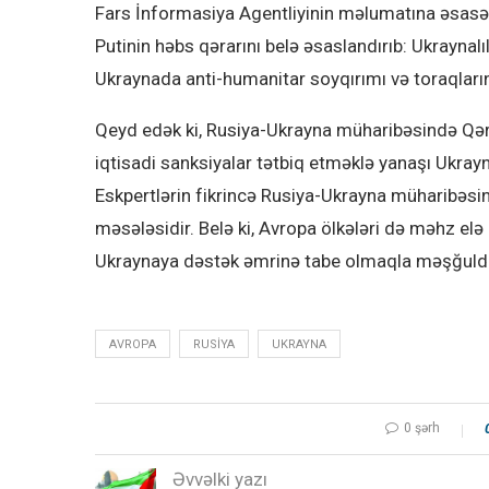
Fars İnformasiya Agentliyinin məlumatına əsasən
Putinin həbs qərarını belə əsaslandırıb: Ukrayna
Ukraynada anti-humanitar soyqırımı və toraqların 
Qeyd edək ki, Rusiya-Ukrayna müharibəsində Qərb
iqtisadi sanksiyalar tətbiq etməklə yanaşı Ukray
Eskpertlərin fikrincə Rusiya-Ukrayna müharibəsini
məsələsidir. Belə ki, Avropa ölkələri də məhz elə
Ukraynaya dəstək əmrinə tabe olmaqla məşğuldu
AVROPA
RUSIYA
UKRAYNA
0 şərh
Əvvəlki yazı