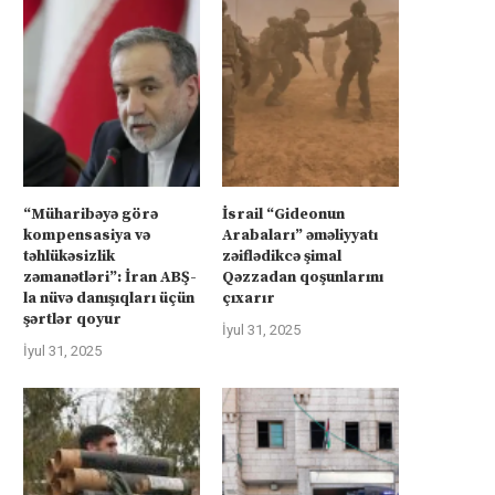
“Müharibəyə görə
İsrail “Gideonun
kompensasiya və
Arabaları” əməliyyatı
təhlükəsizlik
zəiflədikcə şimal
zəmanətləri”: İran ABŞ-
Qəzzadan qoşunlarını
la nüvə danışıqları üçün
çıxarır
şərtlər qoyur
İyul 31, 2025
İyul 31, 2025
üharibəyə görə kompensasiya və
Kanadanın İsrailə silah ixra
təhlükəsizlik zəmanətləri”: İran
hökumətin qadağasına baxma
ABŞ-la...
‘fasiləsiz’...
İyul 31, 2025
İyul 31, 2025