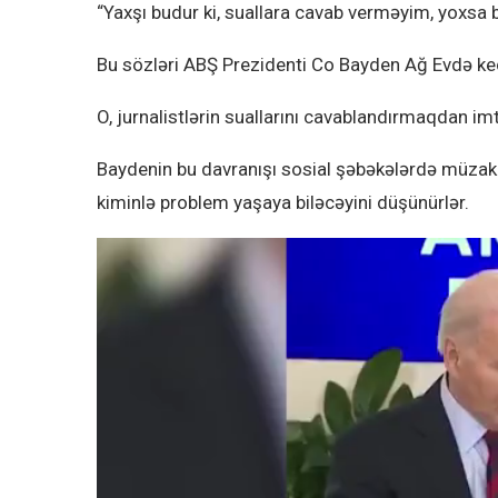
“Yaxşı budur ki, suallara cavab verməyim, yoxsa b
Bu sözləri ABŞ Prezidenti Co Bayden Ağ Evdə ke
O, jurnalistlərin suallarını cavablandırmaqdan imt
Baydenin bu davranışı sosial şəbəkələrdə müzakir
kiminlə problem yaşaya biləcəyini düşünürlər.