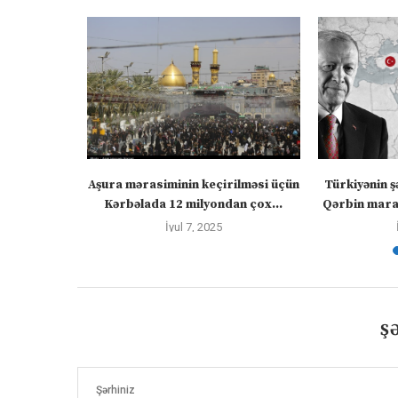
” – video
Aşura mərasiminin keçirilməsi üçün
Türkiyənin ş
Kərbəlada 12 milyondan çox...
Qərbin maraq
İyul 7, 2025
Ş