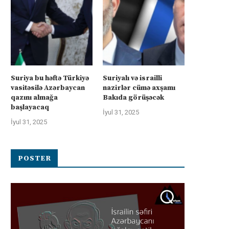
Suriya bu həftə Türkiyə
Suriyalı və israilli
vasitəsilə Azərbaycan
nazirlər cümə axşamı
qazını almağa
Bakıda görüşəcək
başlayacaq
İyul 31, 2025
İyul 31, 2025
POSTER