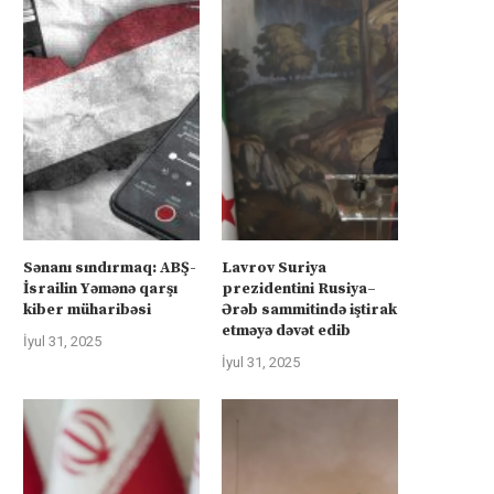
Sənanı sındırmaq: ABŞ-
Lavrov Suriya
İsrailin Yəmənə qarşı
prezidentini Rusiya–
kiber müharibəsi
Ərəb sammitində iştirak
etməyə dəvət edib
İyul 31, 2025
İyul 31, 2025