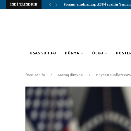
İNDİ TRENDDİR
Lavrov Suriya prezidentini Rusiya–Ərə
ƏSAS SƏHIFƏ
DÜNYA
ÖLKƏ
POSTE
Əsas səhifə
Maraq dünyası
Bayden sualları cav