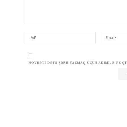
NÖVBƏTI DƏFƏ ŞƏRH YAZMAQ ÜÇÜN ADIMI, E-POÇT