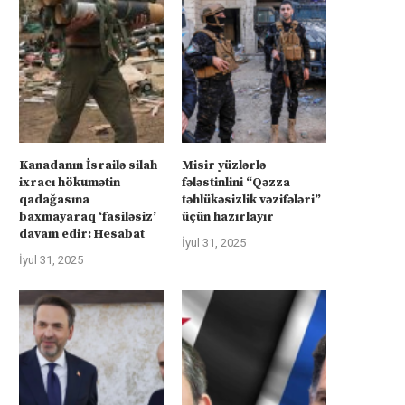
Kanadanın İsrailə silah
Misir yüzlərlə
ixracı hökumətin
fələstinlini “Qəzza
rkiyə Afrikanın neft və qazına can
Türkiyə Afrikanın neft və qazın
qadağasına
təhlükəsizlik vəzifələri”
atır –...
atır –...
baxmayaraq ‘fasiləsiz’
üçün hazırlayır
İyul 4, 2025
İyul 4, 2025
davam edir: Hesabat
İyul 31, 2025
İyul 31, 2025