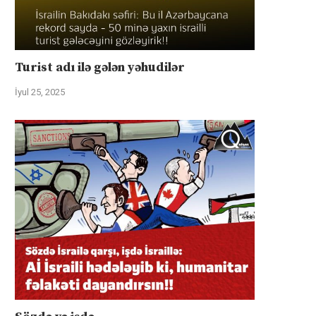
Turist adı ilə gələn yəhudilər
İyul 25, 2025