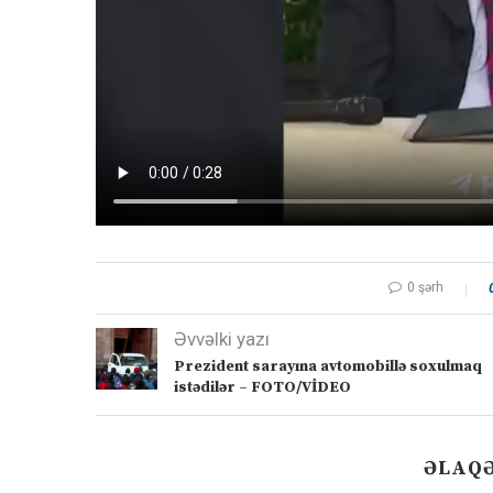
0 şərh
Əvvəlki yazı
Prezident sarayına avtomobillə soxulmaq
istədilər – FOTO/VİDEO
ƏLAQƏ