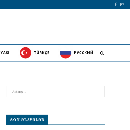
YASI
TÜRKÇE
PУССКИЙ
Search
SON ƏLAVƏLƏR