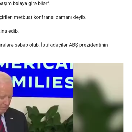
aşım bəlaya girə bilər”.
çirilən mətbuat konfransı zamanı deyib.
ina edib.
ələrə səbəb olub. İstifadəçilər ABŞ prezidentinin