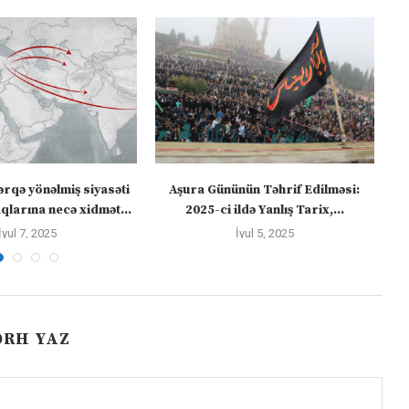
ərqə yönəlmiş siyasəti
Aşura Gününün Təhrif Edilməsi:
Tü
larına necə xidmət...
2025-ci ildə Yanlış Tarix,...
İyul 7, 2025
İyul 5, 2025
ƏRH YAZ