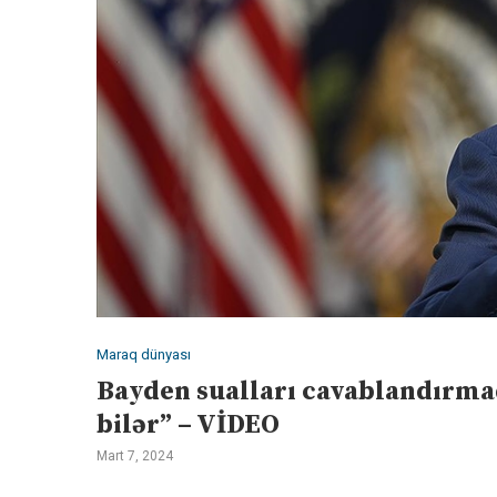
Maraq dünyası
Bayden sualları cavablandırmaq
bilər” – VİDEO
Mart 7, 2024