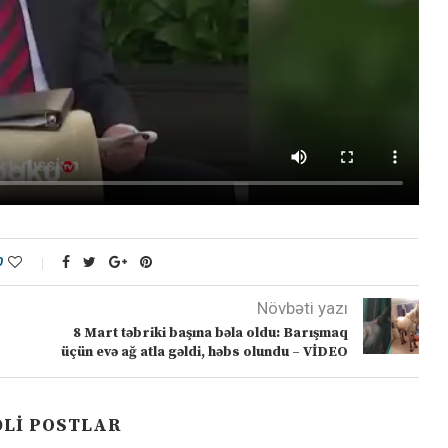
0
Növbəti yazı
8 Mart təbriki başına bəla oldu: Barışmaq
üçün evə ağ atla gəldi, həbs olundu – VİDEO
LI POSTLAR