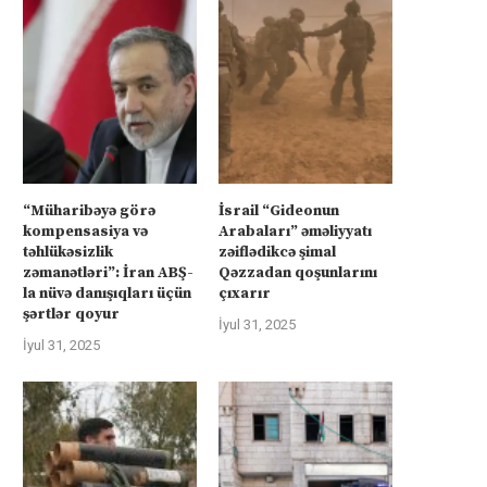
“Müharibəyə görə
İsrail “Gideonun
kompensasiya və
Arabaları” əməliyyatı
təhlükəsizlik
zəiflədikcə şimal
zəmanətləri”: İran ABŞ-
Qəzzadan qoşunlarını
la nüvə danışıqları üçün
çıxarır
şərtlər qoyur
İyul 31, 2025
İyul 31, 2025