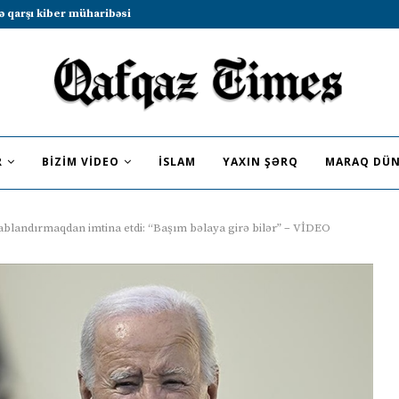
b sammitində iştirak etməyə dəvət...
R
BIZIM VIDEO
İSLAM
YAXIN ŞƏRQ
MARAQ DÜN
ablandırmaqdan imtina etdi: “Başım bəlaya girə bilər” – VİDEO