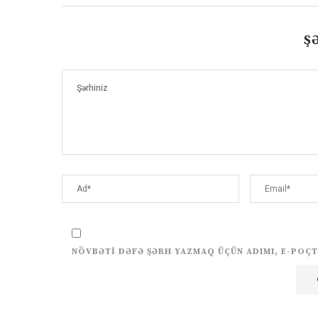
Ş
NÖVBƏTI DƏFƏ ŞƏRH YAZMAQ ÜÇÜN ADIMI, E-POÇT