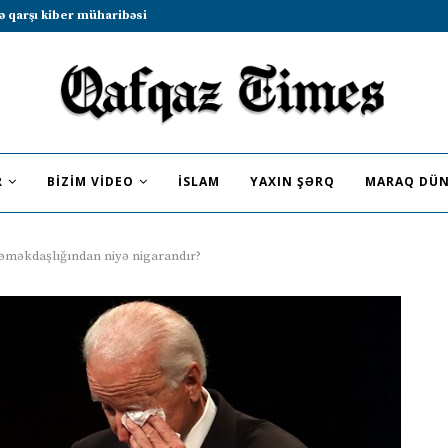
b sammitində iştirak etməyə dəvət...
R
BIZIM VIDEO
İSLAM
YAXIN ŞƏRQ
MARAQ DÜN
 əməkdaşlığından niyə nigarandır?