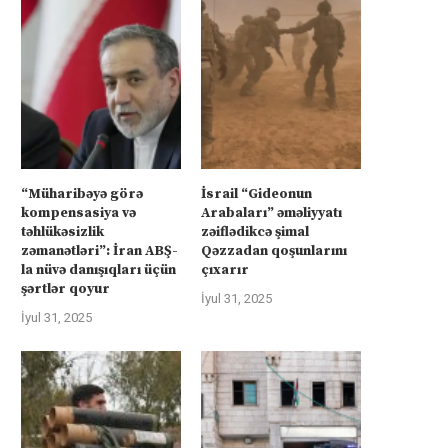
“Müharibəyə görə
İsrail “Gideonun
kompensasiya və
Arabaları” əməliyyatı
təhlükəsizlik
zəiflədikcə şimal
zəmanətləri”: İran ABŞ-
Qəzzadan qoşunlarını
la nüvə danışıqları üçün
çıxarır
şərtlər qoyur
İyul 31, 2025
İyul 31, 2025
üharibəyə görə kompensasiya və
İsrail “Gideonun Arabalar
təhlükəsizlik zəmanətləri”: İran
əməliyyatı zəiflədikcə şima
ABŞ-la...
Qəzzadan qoşunlarını...
İyul 31, 2025
İyul 31, 2025