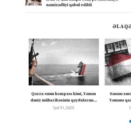
namizədliyi qəbul edildi
ƏLAQƏ
ızlanmadan
Qəzza onun kompası kimi, Yəmən
Sənanı sın
ayacaq” –
dəniz müharibəsinin qaydalarını...
Yəmənə qar
İyul 31, 2025
İ