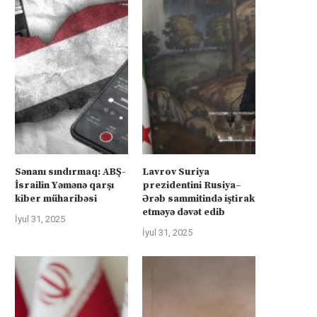
Sənanı sındırmaq: ABŞ-
Lavrov Suriya
İsrailin Yəmənə qarşı
prezidentini Rusiya–
kiber müharibəsi
Ərəb sammitində iştirak
etməyə dəvət edib
İyul 31, 2025
İyul 31, 2025