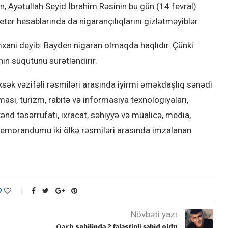
, Ayətullah Seyid İbrahim Rəsinin bu gün (14 fevral)
ter hesablarında da nigarançılıqlarını gizlətməyiblər.
Şəmxani deyib: Bayden nigaran olmaqda haqlıdır. Çünki
ın süqutunu sürətləndirir.
ksək vəzifəli rəsmiləri arasında iyirmi əməkdaşlıq sənədi
ı, turizm, rabitə və informasiya texnologiyaları,
ənd təsərrüfatı, ixracat, səhiyyə və müalicə, media,
emorandumu iki ölkə rəsmiləri arasında imzalanan
0
Növbəti yazı
Qərb sahilində 2 fələstinli şəhid oldu