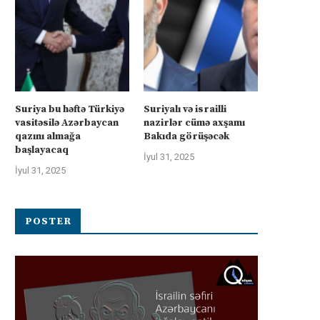
Suriya bu həftə Türkiyə
Suriyalı və israilli
vasitəsilə Azərbaycan
nazirlər cümə axşamı
qazını almağa
Bakıda görüşəcək
başlayacaq
İyul 31, 2025
İyul 31, 2025
POSTER