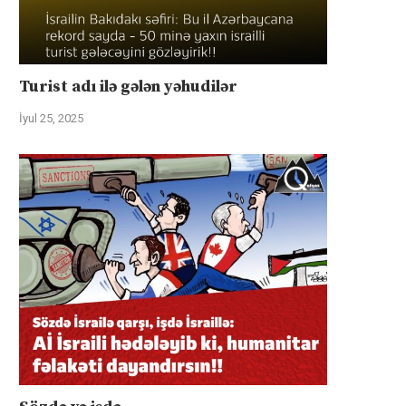
Turist adı ilə gələn yəhudilər
İyul 25, 2025