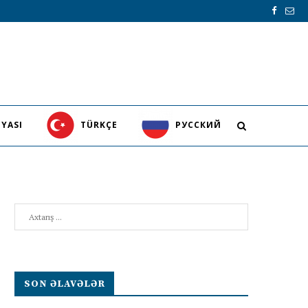
YASI
TÜRKÇE
PУССКИЙ
Search
SON ƏLAVƏLƏR