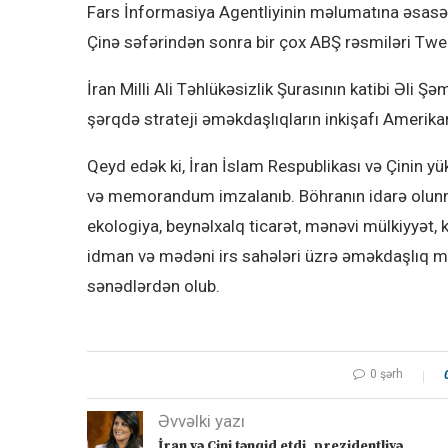
Fars İnformasiya Agentliyinin məlumatına əsasən
Çinə səfərindən sonra bir çox ABŞ rəsmiləri Twee
İran Milli Ali Təhlükəsizlik Şurasının katibi Əli 
şərqdə strateji əməkdaşlıqların inkişafı Amerikan
Qeyd edək ki, İran İslam Respublikası və Çinin yü
və memorandum imzalanıb. Böhranın idarə olunmas
ekologiya, beynəlxalq ticarət, mənəvi mülkiyyət, k
idman və mədəni irs sahələri üzrə əməkdaşlıq m
sənədlərdən olub.
0 şərh
Əvvəlki yazı
İran və Çini tənqid etdi, prezidentliyə