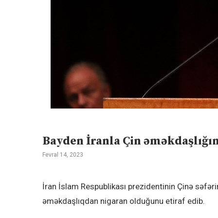
Bayden İranla Çin əməkdaşlığı
Fevral 14, 2023
İran İslam Respublikası prezidentinin Çinə səfəri
əməkdaşlıqdan nigaran olduğunu etiraf edib.