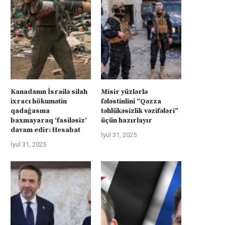
Kanadanın İsrailə silah
Misir yüzlərlə
ixracı hökumətin
fələstinlini “Qəzza
qadağasına
təhlükəsizlik vəzifələri”
baxmayaraq ‘fasiləsiz’
üçün hazırlayır
davam edir: Hesabat
İyul 31, 2025
İyul 31, 2025