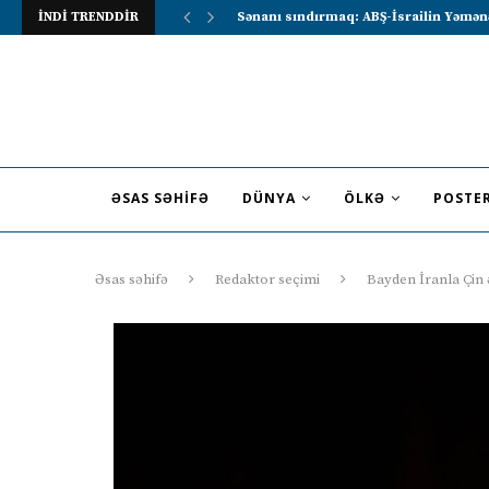
İNDİ TRENDDİR
Lavrov Suriya prezidentini Rusiya–Ərə
ƏSAS SƏHIFƏ
DÜNYA
ÖLKƏ
POSTE
Əsas səhifə
Redaktor seçimi
Bayden İranla Çin