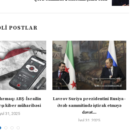
LI POSTLAR
dırmaq: ABŞ-İsrailin
Lavrov Suriya prezidentini Rusiya–
“M
şı kiber müharibəsi
Ərəb sammitində iştirak etməyə
dəvət...
yul 31, 2025
İyul 31, 2025