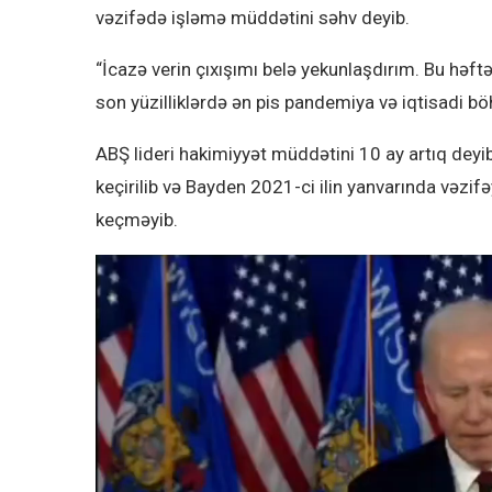
vəzifədə işləmə müddətini səhv deyib.
“İcazə verin çıxışımı belə yekunlaşdırım. Bu hə
son yüzilliklərdə ən pis pandemiya və iqtisadi bö
ABŞ lideri hakimiyyət müddətini 10 ay artıq deyi
keçirilib və Bayden 2021-ci ilin yanvarında vəzifəy
keçməyib.