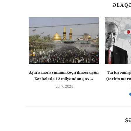
ƏLAQƏ
” – video
Aşura mərasiminin keçirilməsi üçün
Türkiyənin ş
Kərbəlada 12 milyondan çox...
Qərbin maraq
İyul 7, 2025
Ş