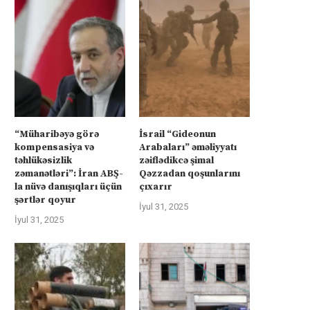
“Müharibəyə görə
İsrail “Gideonun
kompensasiya və
Arabaları” əməliyyatı
təhlükəsizlik
zəiflədikcə şimal
zəmanətləri”: İran ABŞ-
Qəzzadan qoşunlarını
la nüvə danışıqları üçün
çıxarır
şərtlər qoyur
İyul 31, 2025
İyul 31, 2025