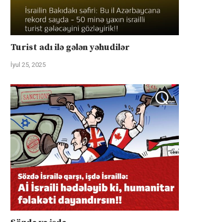
Turist adı ilə gələn yəhudilər
İyul 25, 2025