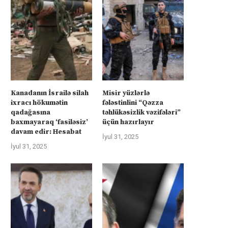
Kanadanın İsrailə silah
Misir yüzlərlə
ixracı hökumətin
fələstinlini “Qəzza
qadağasına
təhlükəsizlik vəzifələri”
baxmayaraq ‘fasiləsiz’
üçün hazırlayır
rkiyə Afrikanın neft və qazına can
Türkiyə Afrikanın neft və qazın
davam edir: Hesabat
İyul 31, 2025
atır –...
atır –...
İyul 31, 2025
İyul 4, 2025
İyul 4, 2025