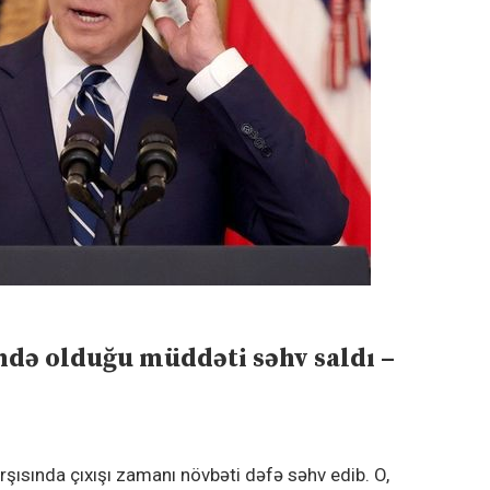
ndə olduğu müddəti səhv saldı –
şısında çıxışı zamanı növbəti dəfə səhv edib. O,