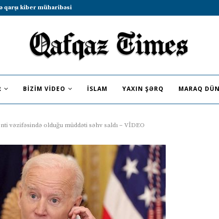
b sammitində iştirak etməyə dəvət...
R
BIZIM VIDEO
İSLAM
YAXIN ŞƏRQ
MARAQ DÜN
ti vəzifəsində olduğu müddəti səhv saldı – VİDEO