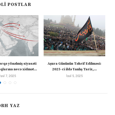
LI POSTLAR
ərqə yönəlmiş siyasəti
Aşura Gününün Təhrif Edilməsi:
Tü
larına necə xidmət...
2025-ci ildə Yanlış Tarix,...
İyul 7, 2025
İyul 5, 2025
ƏRH YAZ