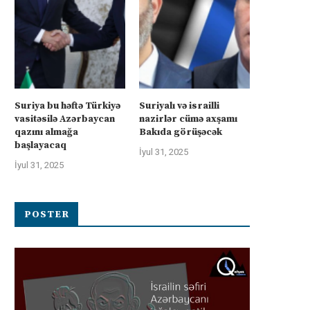
Suriya bu həftə Türkiyə
Suriyalı və israilli
vasitəsilə Azərbaycan
nazirlər cümə axşamı
qazını almağa
Bakıda görüşəcək
başlayacaq
İyul 31, 2025
İyul 31, 2025
POSTER