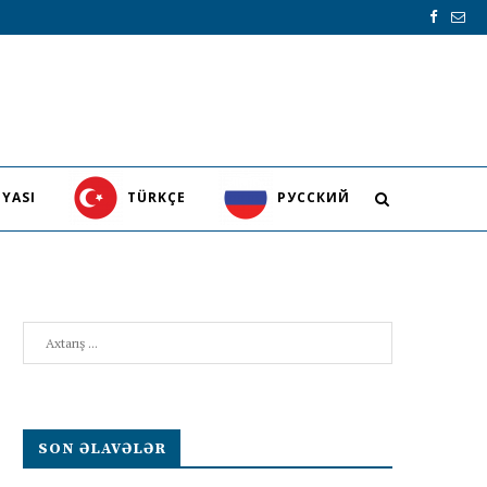
YASI
TÜRKÇE
PУССКИЙ
Search
SON ƏLAVƏLƏR