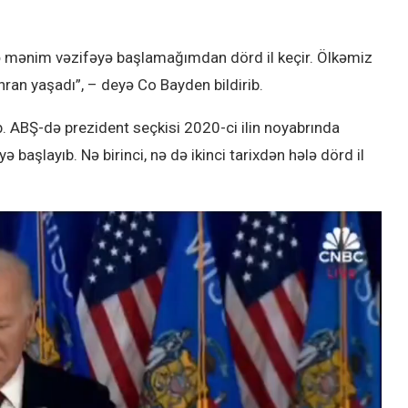
ftə mənim vəzifəyə başlamağımdan dörd il keçir. Ölkəmiz
hran yaşadı”, – deyə Co Bayden bildirib.
b. ABŞ-də prezident seçkisi 2020-ci ilin noyabrında
ə başlayıb. Nə birinci, nə də ikinci tarixdən hələ dörd il