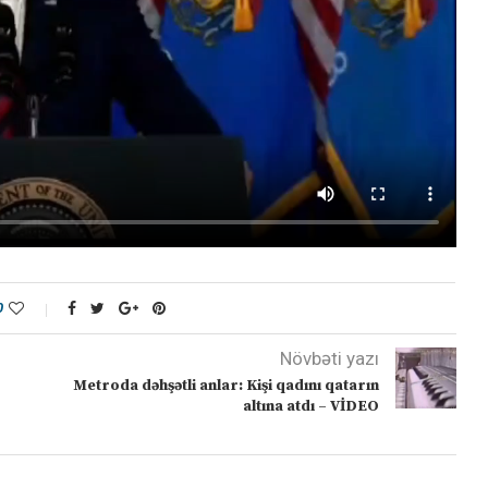
0
Növbəti yazı
Metroda dəhşətli anlar: Kişi qadını qatarın
altına atdı – VİDEO