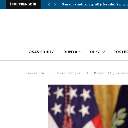
İNDİ TRENDDİR
Lavrov Suriya prezidentini Rusiya–Ərə
ƏSAS SƏHIFƏ
DÜNYA
ÖLKƏ
POSTE
Əsas səhifə
Maraq dünyası
Bayden ABŞ preziden