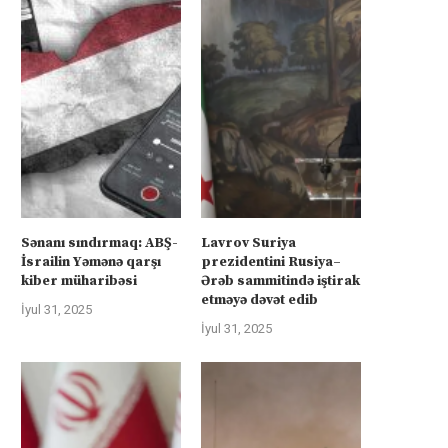
Sənanı sındırmaq: ABŞ-
Lavrov Suriya
İsrailin Yəmənə qarşı
prezidentini Rusiya–
kiber müharibəsi
Ərəb sammitində iştirak
etməyə dəvət edib
İyul 31, 2025
İyul 31, 2025