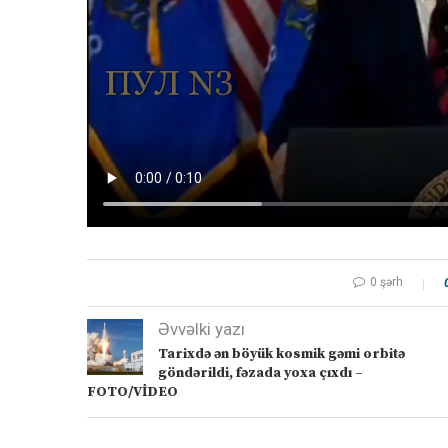
0 şərh
Əvvəlki yazı
Tarixdə ən böyük kosmik gəmi orbitə
göndərildi, fəzada yoxa çıxdı –
FOTO/VİDEO