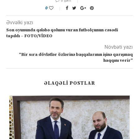
0 şərh
0
Əvvəlki yazı
Son oyununda qələbə qolunu vuran futbolçunun cəsədi
tapıldı – FOTO/VİDEO
Növbəti yazı
“Bir sıra dövlətlər özlərinə başqalarının işinə qarışmaq
haqqını verir”
ƏLAQƏLI POSTLAR