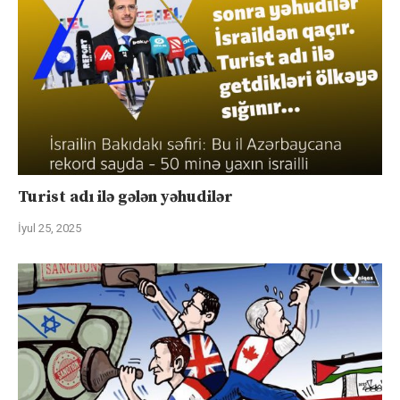
Turist adı ilə gələn yəhudilər
İyul 25, 2025