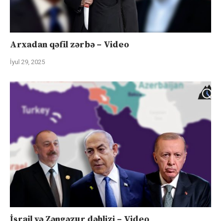
Arxadan qəfil zərbə – Video
İyul 29, 2025
İsrail və Zəngəzur dəhlizi – Video