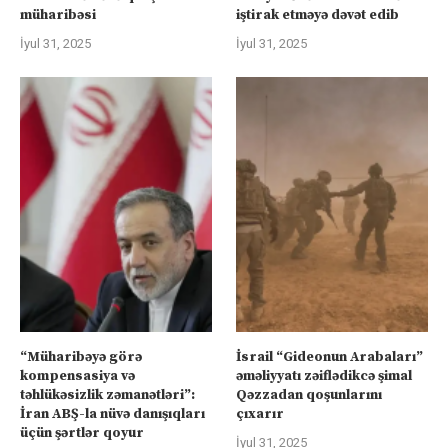
müharibəsi
iştirak etməyə dəvət edib
İyul 31, 2025
İyul 31, 2025
“Müharibəyə görə
İsrail “Gideonun Arabaları”
kompensasiya və
əməliyyatı zəiflədikcə şimal
təhlükəsizlik zəmanətləri”:
Qəzzadan qoşunlarını
İran ABŞ-la nüvə danışıqları
çıxarır
üçün şərtlər qoyur
İyul 31, 2025