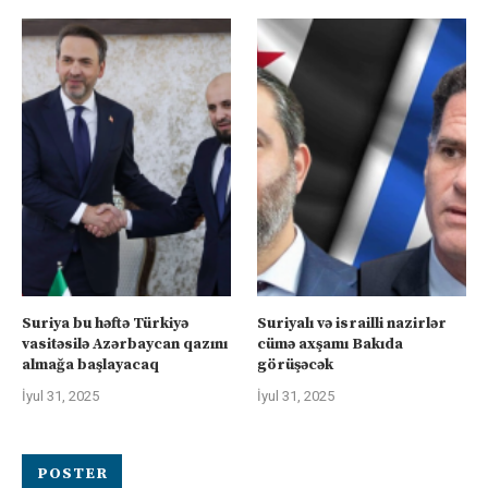
Suriya bu həftə Türkiyə
Suriyalı və israilli nazirlər
vasitəsilə Azərbaycan qazını
cümə axşamı Bakıda
almağa başlayacaq
görüşəcək
İyul 31, 2025
İyul 31, 2025
POSTER