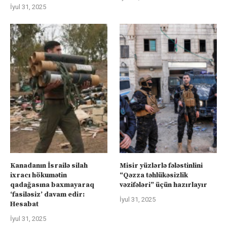
İyul 31, 2025
Kanadanın İsrailə silah
Misir yüzlərlə fələstinlini
ixracı hökumətin
“Qəzza təhlükəsizlik
qadağasına baxmayaraq
vəzifələri” üçün hazırlayır
‘fasiləsiz’ davam edir:
İyul 31, 2025
Hesabat
İyul 31, 2025