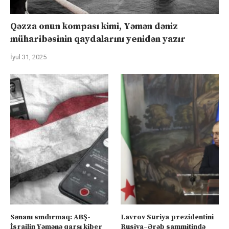
Qəzza onun kompası kimi, Yəmən dəniz
müharibəsinin qaydalarını yenidən yazır
İyul 31, 2025
Sənanı sındırmaq: ABŞ-
Lavrov Suriya prezidentini
İsrailin Yəmənə qarşı kiber
Rusiya–Ərəb sammitində