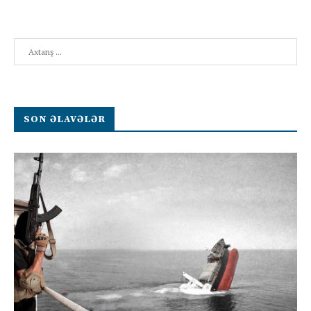
Search
SON ƏLAVƏLƏR