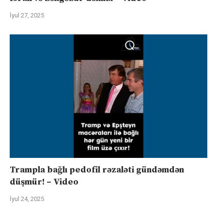
İyul 27, 2025
Trampla bağlı pedofil rəzaləti gündəmdən
düşmür! – Video
İyul 24, 2025