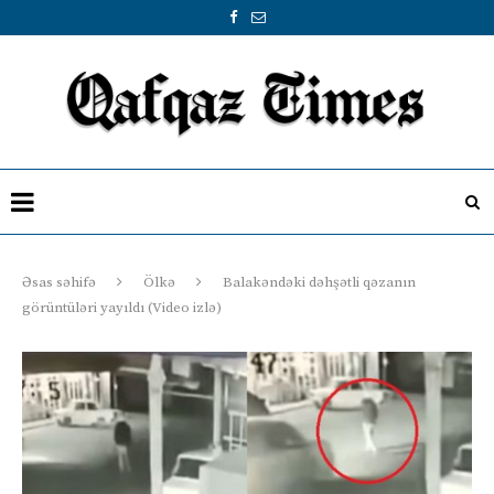
Əsas səhifə
Ölkə
Balakəndəki dəhşətli qəzanın
görüntüləri yayıldı (Video izlə)