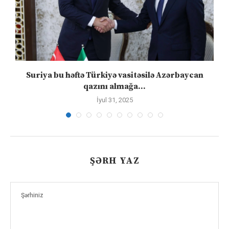
ə
Suriya bu həftə Türkiyə vasitəsilə Azərbaycan
qazını almağa...
İyul 31, 2025
ŞƏRH YAZ