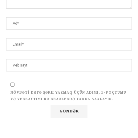
NÖVBƏTI DƏFƏ ŞƏRH YAZMAQ ÜÇÜN ADIMI, E-POÇTUMU
VƏ VEBSAYTIMI BU BRAUZERDƏ YADDA SAXLAYIN.