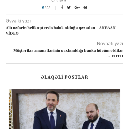
0 şərh
0
Əvvəlki yazı
Altı nəfərin helikopterdə həlak olduğu qəzadan – ANBAAN
VİDEO
Növbəti yazı
Müştərilər əmanətlərinin saxlanıldığı banka hücum etdilər
– FOTO
ƏLAQƏLI POSTLAR