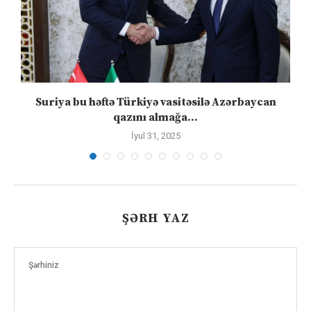
ə
Suriya bu həftə Türkiyə vasitəsilə Azərbaycan
qazını almağa...
İyul 31, 2025
ŞƏRH YAZ