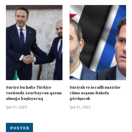
Suriya bu həftə Türkiyə
Suriyalı və israilli nazirlər
vasitəsilə Azərbaycan qazını
cümə axşamı Bakıda
almağa başlayacaq
görüşəcək
İyul 31, 2025
İyul 31, 2025
POSTER