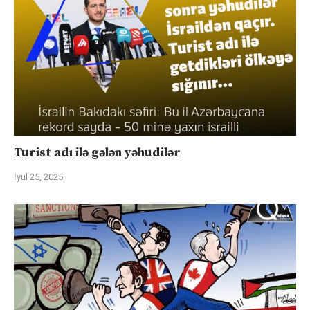
Turist adı ilə gələn yəhudilər
İyul 25, 2025