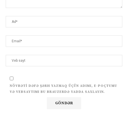
NÖVBƏTI DƏFƏ ŞƏRH YAZMAQ ÜÇÜN ADIMI, E-POÇTUMU
VƏ VEBSAYTIMI BU BRAUZERDƏ YADDA SAXLAYIN.