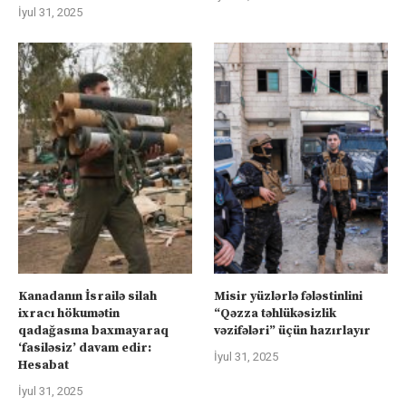
İyul 31, 2025
Kanadanın İsrailə silah
Misir yüzlərlə fələstinlini
ixracı hökumətin
“Qəzza təhlükəsizlik
qadağasına baxmayaraq
vəzifələri” üçün hazırlayır
‘fasiləsiz’ davam edir:
İyul 31, 2025
Hesabat
İyul 31, 2025