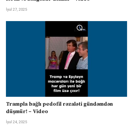
İyul 27, 2025
Trampla bağlı pedofil rəzaləti gündəmdən
düşmür! – Video
İyul 24, 2025