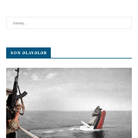
Search
SON ƏLAVƏLƏR