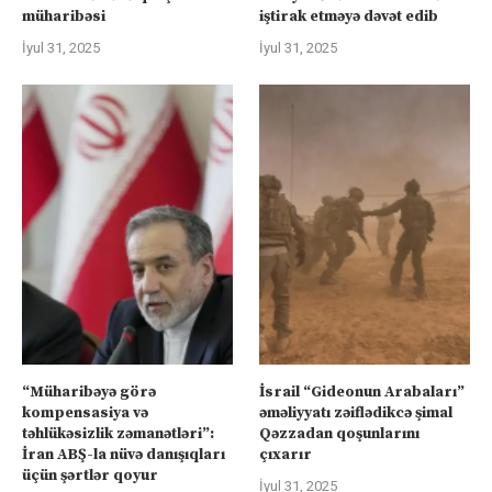
müharibəsi
iştirak etməyə dəvət edib
İyul 31, 2025
İyul 31, 2025
“Müharibəyə görə
İsrail “Gideonun Arabaları”
kompensasiya və
əməliyyatı zəiflədikcə şimal
təhlükəsizlik zəmanətləri”:
Qəzzadan qoşunlarını
İran ABŞ-la nüvə danışıqları
çıxarır
üçün şərtlər qoyur
İyul 31, 2025