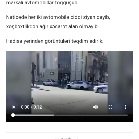
markalı avtomobillər toqquşub.
Nəticədə hər iki avtomobilə ciddi ziyan dəyib,
xoşbəxtlikdən ağır xəsarət alan olmayıb.
Hadisə yerindən görüntüləri təqdim edirik: