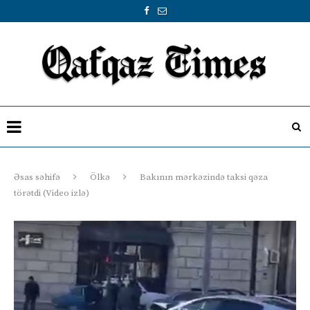
Əsas səhifə
Ölkə
Bakının mərkəzində taksi qəza
törətdi (Video izlə)