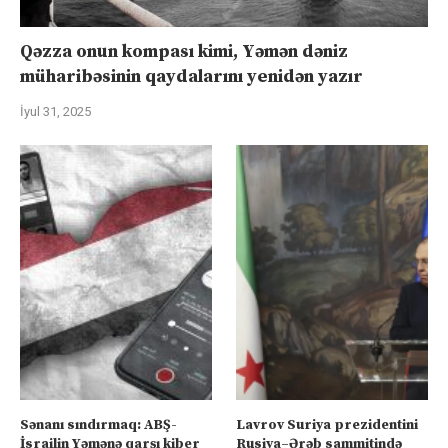
Qəzza onun kompası kimi, Yəmən dəniz
müharibəsinin qaydalarını yenidən yazır
İyul 31, 2025
Sənanı sındırmaq: ABŞ-
Lavrov Suriya prezidentini
İsrailin Yəmənə qarşı kiber
Rusiya–Ərəb sammitində