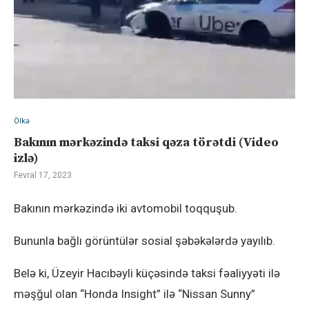
Ölkə
Bakının mərkəzində taksi qəza törətdi (Video
izlə)
Fevral 17, 2023
Bakının mərkəzində iki avtomobil toqquşub.
Bununla bağlı görüntülər sosial şəbəkələrdə yayılıb.
Belə ki, Üzeyir Hacıbəyli küçəsində taksi fəaliyyəti ilə
məşğul olan “Honda Insight” ilə “Nissan Sunny”