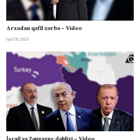
Arxadan qəfil zərbə – Video
İyul 29, 2025
İsrail və Zəngəzur dəhlizi – Video