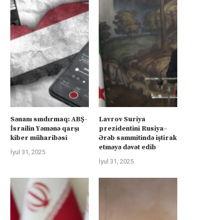
Sənanı sındırmaq: ABŞ-
Lavrov Suriya
İsrailin Yəmənə qarşı
prezidentini Rusiya–
kiber müharibəsi
Ərəb sammitində iştirak
etməyə dəvət edib
İyul 31, 2025
İyul 31, 2025