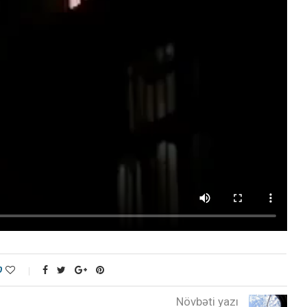
0
Növbəti yazı