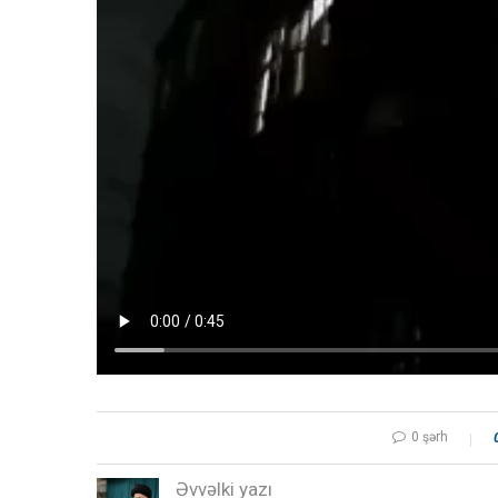
0 şərh
Əvvəlki yazı