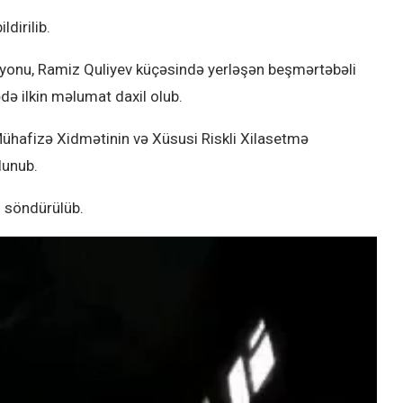
dirilib.
rayonu, Ramiz Quliyev küçəsində yerləşən beşmərtəbəli
ə ilkin məlumat daxil olub.
hafizə Xidmətinin və Xüsusi Riskli Xilasetmə
lunub.
 söndürülüb.