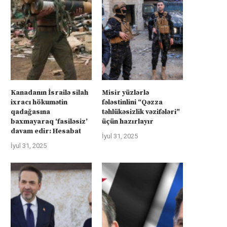
Kanadanın İsrailə silah
Misir yüzlərlə
ixracı hökumətin
fələstinlini “Qəzza
qadağasına
təhlükəsizlik vəzifələri”
baxmayaraq ‘fasiləsiz’
üçün hazırlayır
davam edir: Hesabat
İyul 31, 2025
İyul 31, 2025