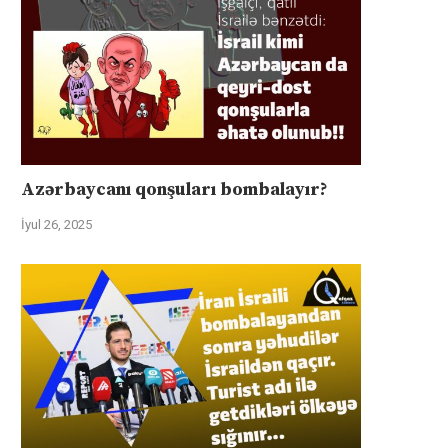
Azərbaycanı qonşuları bombalayır?
İyul 26, 2025
Suriyalı və israilli nazirlər cümə
Avstriyanın OMV şirkəti Azərb
axşamı Bakıda görüşəcək:...
xam neftində xlorid çirklənməs
İyul 31, 2025
İyul 30, 2025