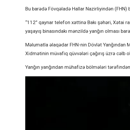
Bu barədə Fövqəladə Hallar Nazirliyindən (FHN) bil
“112” qaynar telefon xəttinə Bakı şəhəri, Xətai 
yaşayış binasındakı mənzildə yanğın olması barəd
Məlumatla əlaqədar FHN-nin Dövlət Yanğından Mü
Xidmətinin müvafiq qüvvələri çağırış üzrə cəlb o
Yanğın yanğından mühafizə bölmələri tərəfindən