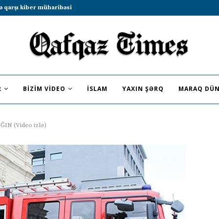
b sammitində iştirak etməyə dəvət...
R
BIZIM VIDEO
İSLAM
YAXIN ŞƏRQ
MARAQ DÜN
ĞIN (Video izlə)