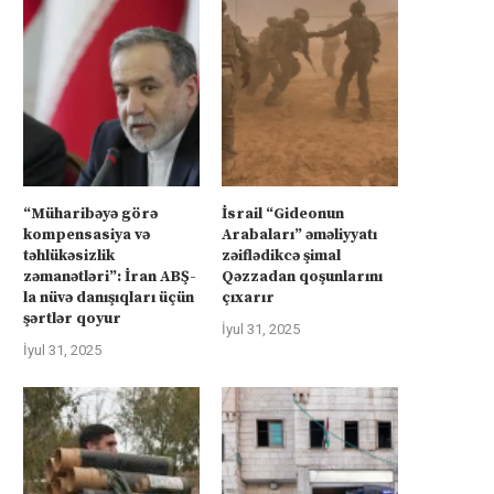
“Müharibəyə görə
İsrail “Gideonun
kompensasiya və
Arabaları” əməliyyatı
təhlükəsizlik
zəiflədikcə şimal
zəmanətləri”: İran ABŞ-
Qəzzadan qoşunlarını
la nüvə danışıqları üçün
çıxarır
şərtlər qoyur
İyul 31, 2025
İyul 31, 2025