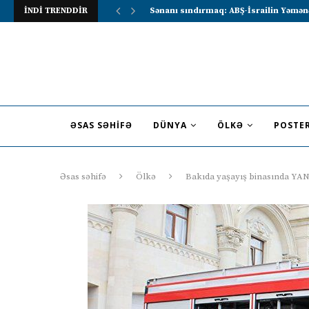
İNDİ TRENDDİR
Lavrov Suriya prezidentini Rusiya–Ərə
ƏSAS SƏHIFƏ
DÜNYA
ÖLKƏ
POSTE
Əsas səhifə
Ölkə
Bakıda yaşayış binasında YAN