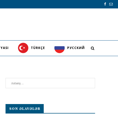
YASI
TÜRKÇE
PУССКИЙ
Search
SON ƏLAVƏLƏR