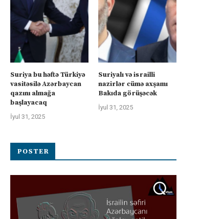
Suriya bu həftə Türkiyə
Suriyalı və israilli
vasitəsilə Azərbaycan
nazirlər cümə axşamı
qazını almağa
Bakıda görüşəcək
başlayacaq
İyul 31, 2025
İyul 31, 2025
POSTER