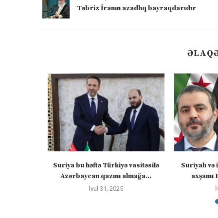
Təbriz İranın azadlıq bayraqdarıdır
ƏLAQƏ
: Zəngəzur
Suriya bu həftə Türkiyə vasitəsilə
Suriyalı və 
skvanı...
Azərbaycan qazını almağa...
axşamı 
İyul 31, 2025
İ