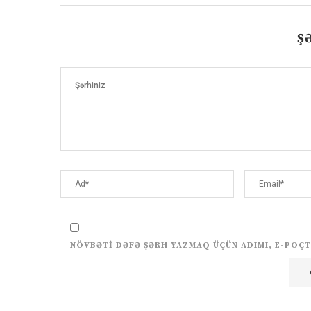
Ş
NÖVBƏTI DƏFƏ ŞƏRH YAZMAQ ÜÇÜN ADIMI, E-POÇT