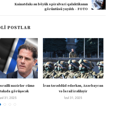
Kainatdakı ən böyük spiralvari qalaktikanın
görüntüsü yayıldı – FOTO
LI POSTLAR
israilli nazirlər cümə
İran tərəddüd edərkən, Azərbaycan
Bakıda görüşəcək
və İsrail irəliləyir
yul 31, 2025
İyul 31, 2025