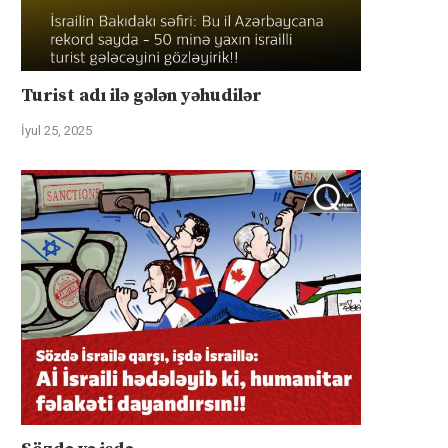
Turist adı ilə gələn yəhudilər
İyul 25, 2025