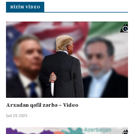
BIZIM VIDEO
Arxadan qəfil zərbə – Video
İyul 29, 2025