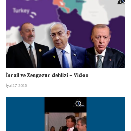
İsrail və Zəngəzur dəhlizi – Video
İyul 27, 2025