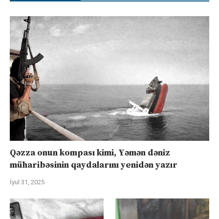
Qəzza onun kompası kimi, Yəmən dəniz
müharibəsinin qaydalarını yenidən yazır
İyul 31, 2025