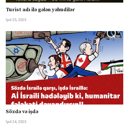
Turist adı ilə gələn yəhudilər
İyul 25, 2025
Sözdə və işdə
İyul 24, 2025