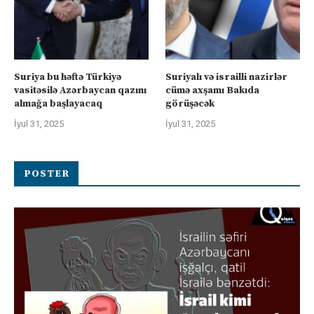
Suriya bu həftə Türkiyə
Suriyalı və israilli nazirlər
vasitəsilə Azərbaycan qazını
cümə axşamı Bakıda
almağa başlayacaq
görüşəcək
İyul 31, 2025
İyul 31, 2025
POSTER