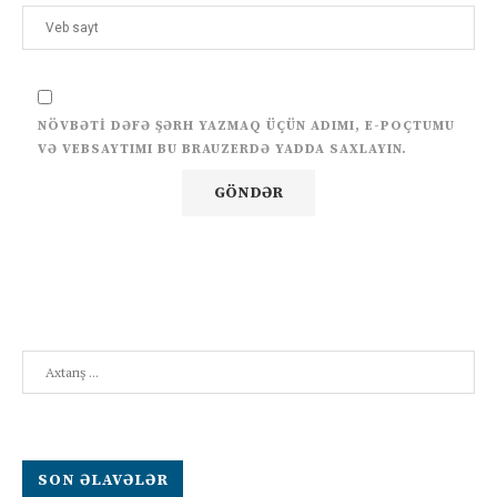
NÖVBƏTI DƏFƏ ŞƏRH YAZMAQ ÜÇÜN ADIMI, E-POÇTUMU
VƏ VEBSAYTIMI BU BRAUZERDƏ YADDA SAXLAYIN.
Search
SON ƏLAVƏLƏR