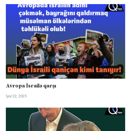
Avropa İsrailə qarşı
İyul 22, 2025