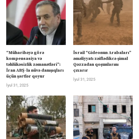
“Müharibəyə görə
İsrail “Gideonun Arabaları”
kompensasiya və
əməliyyatı zəiflədikcə şimal
təhlükəsizlik zəmanətləri”:
Qəzzadan qoşunlarını
İran ABŞ-la nüvə danışıqları
çıxarır
üçün şərtlər qoyur
İyul 31, 2025
İyul 31, 2025