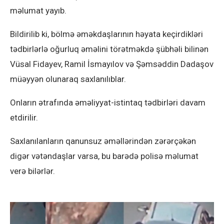
məlumat yayıb.
Bildirilib ki, bölmə əməkdaşlarının həyata keçirdikləri
tədbirlərlə oğurluq əməlini törətməkdə şübhəli bilinən
Vüsal Fidayev, Ramil İsmayılov və Şəmsəddin Dadaşov
müəyyən olunaraq saxlanılıblar.
Onların ətrafında əməliyyat-istintaq tədbirləri davam
etdirilir.
Saxlanılanların qanunsuz əməllərindən zərərçəkən
digər vətəndaşlar varsa, bu barədə polisə məlumat
verə bilərlər.