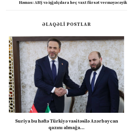
Həmas: ABŞ və işğalçılara heç vaxt fürsət verməyəcəyik
ƏLAQƏLI POSTLAR
ə
Suriya bu həftə Türkiyə vasitəsilə Azərbaycan
qazını almağa...