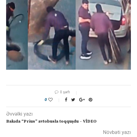
0 şərh
0
Əvvəlki yazı
Bakıda “Prius” avtobusla toqquşdu – VİDEO
Növbəti yazı