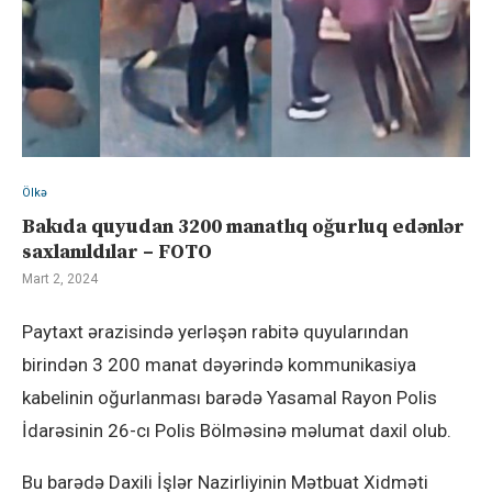
Ölkə
Bakıda quyudan 3200 manatlıq oğurluq edənlər
saxlanıldılar – FOTO
Mart 2, 2024
Paytaxt ərazisində yerləşən rabitə quyularından
birindən 3 200 manat dəyərində kommunikasiya
kabelinin oğurlanması barədə Yasamal Rayon Polis
İdarəsinin 26-cı Polis Bölməsinə məlumat daxil olub.
Bu barədə Daxili İşlər Nazirliyinin Mətbuat Xidməti