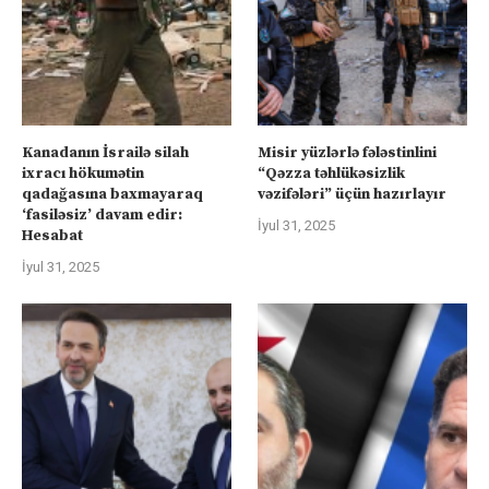
Kanadanın İsrailə silah
Misir yüzlərlə fələstinlini
ixracı hökumətin
“Qəzza təhlükəsizlik
qadağasına baxmayaraq
vəzifələri” üçün hazırlayır
‘fasiləsiz’ davam edir:
İyul 31, 2025
Hesabat
İyul 31, 2025