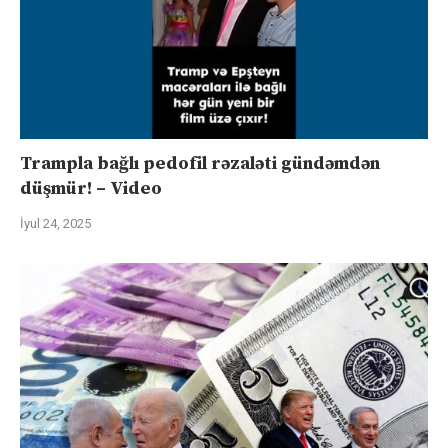
Trampla bağlı pedofil rəzaləti gündəmdən
düşmür! – Video
İyul 24, 2025