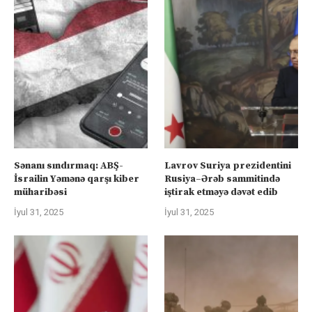
Sənanı sındırmaq: ABŞ-
Lavrov Suriya prezidentini
İsrailin Yəmənə qarşı kiber
Rusiya–Ərəb sammitində
müharibəsi
iştirak etməyə dəvət edib
İyul 31, 2025
İyul 31, 2025