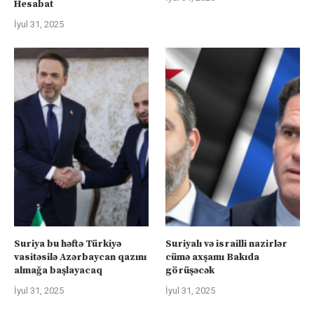
Hesabat
İyul 31, 2025
Suriya bu həftə Türkiyə
Suriyalı və israilli nazirlər
vasitəsilə Azərbaycan qazını
cümə axşamı Bakıda
almağa başlayacaq
görüşəcək
İyul 31, 2025
İyul 31, 2025