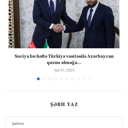
ə
Suriya bu həftə Türkiyə vasitəsilə Azərbaycan
qazını almağa...
İyul 31, 2025
ŞƏRH YAZ