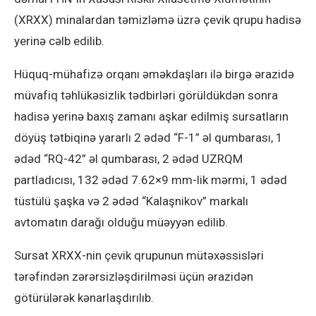
(XRXX) minalardan təmizləmə üzrə çevik qrupu hadisə
yerinə cəlb edilib.
Hüquq-mühafizə orqanı əməkdaşları ilə birgə ərazidə
müvafiq təhlükəsizlik tədbirləri görüldükdən sonra
hadisə yerinə baxış zamanı aşkar edilmiş sursatların
döyüş tətbiqinə yararlı 2 ədəd “F-1” əl qumbarası, 1
ədəd “RQ-42” əl qumbarası, 2 ədəd UZRQM
partladıcısı, 132 ədəd 7.62×9 mm-lik mərmi, 1 ədəd
tüstülü şaşka və 2 ədəd “Kalaşnikov” markalı
avtomatın darağı olduğu müəyyən edilib.
Sursat XRXX-nin çevik qrupunun mütəxəssisləri
tərəfindən zərərsizləşdirilməsi üçün ərazidən
götürülərək kənarlaşdırılıb.