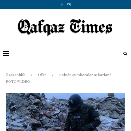
Əsas səhifə
Ölkə
Bakıda qumbaralar aşkarlandı –
FOTO/VİDEO