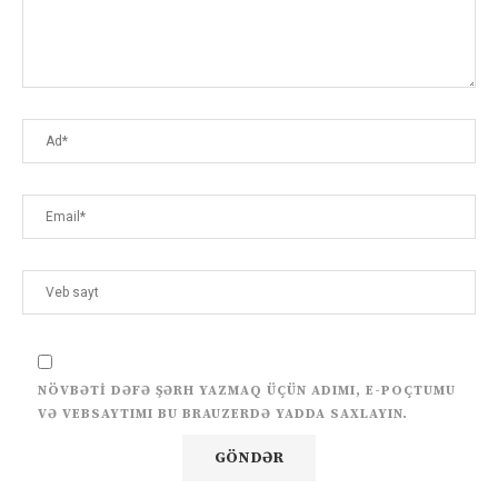
NÖVBƏTI DƏFƏ ŞƏRH YAZMAQ ÜÇÜN ADIMI, E-POÇTUMU
VƏ VEBSAYTIMI BU BRAUZERDƏ YADDA SAXLAYIN.