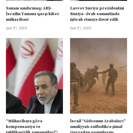
Sənanı sındırmaq: ABŞ-
Lavrov Suriya prezidentini
İsrailin Yəmənə qarşı kiber
Rusiya–Ərəb sammitində
müharibəsi
iştirak etməyə dəvət edib
İyul 31, 2025
İyul 31, 2025
“Müharibəyə görə
İsrail “Gideonun Arabaları”
kompensasiya və
əməliyyatı zəiflədikcə şimal
təhlükəsizlik zəmanətləri”:
Qəzzadan qoşunlarını