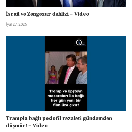
İsrail və Zəngəzur dəhlizi – Video
İyul 27, 2025
Trampla bağlı pedofil rəzaləti gündəmdən
düşmür! – Video