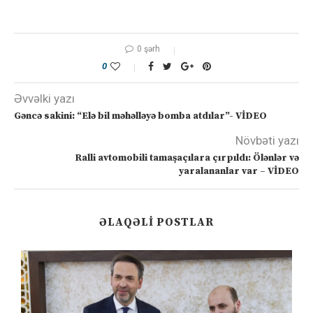
0 şərh
0
Əvvəlki yazı
Gəncə sakini: “Elə bil məhəlləyə bomba atdılar”- VİDEO
Növbəti yazı
Ralli avtomobili tamaşaçılara çırpıldı: Ölənlər və
yaralananlar var – VİDEO
ƏLAQƏLI POSTLAR