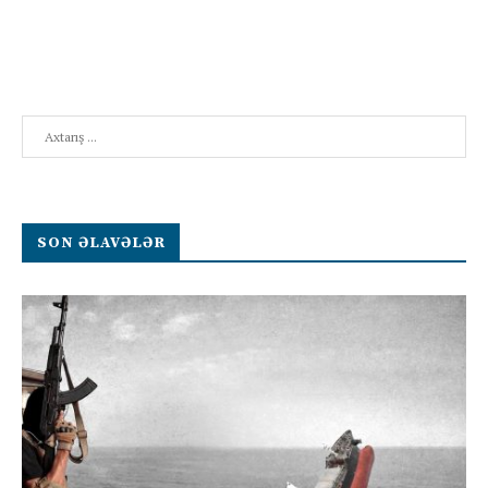
Search
SON ƏLAVƏLƏR