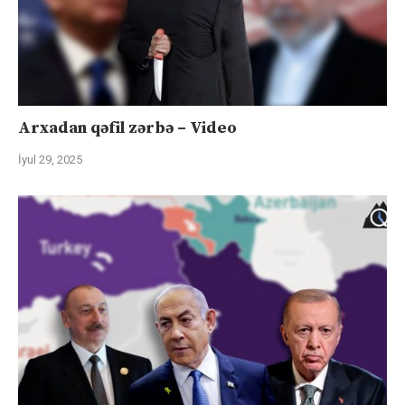
Arxadan qəfil zərbə – Video
İyul 29, 2025