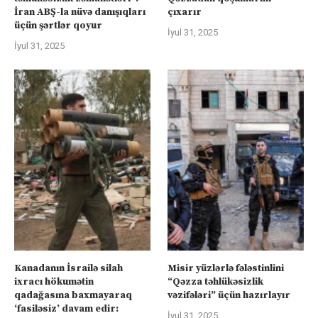
İran ABŞ-la nüvə danışıqları
çıxarır
üçün şərtlər qoyur
İyul 31, 2025
İyul 31, 2025
Kanadanın İsrailə silah
Misir yüzlərlə fələstinlini
ixracı hökumətin
“Qəzza təhlükəsizlik
qadağasına baxmayaraq
vəzifələri” üçün hazırlayır
‘fasiləsiz’ davam edir:
İyul 31, 2025