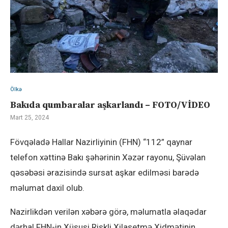
Ölkə
Bakıda qumbaralar aşkarlandı – FOTO/VİDEO
Mart 25, 2024
Fövqəladə Hallar Nazirliyinin (FHN) “112” qaynar
telefon xəttinə Bakı şəhərinin Xəzər rayonu, Şüvəlan
qəsəbəsi ərazisində sursat aşkar edilməsi barədə
məlumat daxil olub.
Nazirlikdən verilən xəbərə görə, məlumatla əlaqədar
dərhal FHN-in Xüsusi Riskli Xilasetmə Xidmətinin