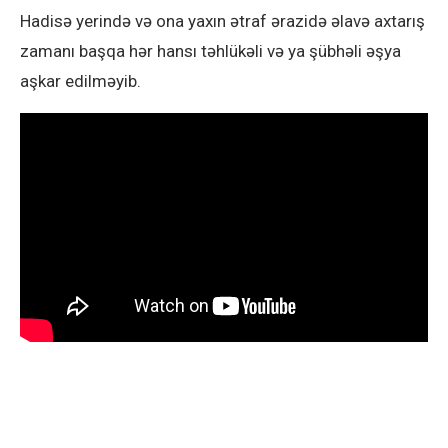
Hadisə yerində və ona yaxın ətraf ərazidə əlavə axtarış
zamanı başqa hər hansı təhlükəli və ya şübhəli əşya
aşkar edilməyib.