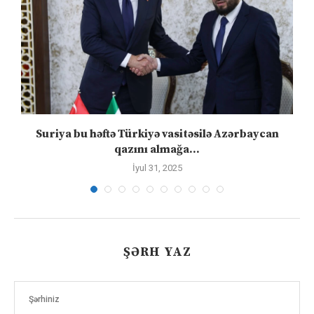
ə
Suriya bu həftə Türkiyə vasitəsilə Azərbaycan
qazını almağa...
İyul 31, 2025
ŞƏRH YAZ