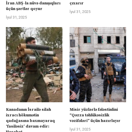
İran ABŞ-la nüvə danışıqları
çıxarır
üçün şərtlər qoyur
İyul 31, 2025
İyul 31, 2025
Kanadanın İsrailə silah
Misir yüzlərlə fələstinlini
ixracı hökumətin
“Qəzza təhlükəsizlik
qadağasına baxmayaraq
vəzifələri” üçün hazırlayır
‘fasiləsiz’ davam edir:
İyul 31, 2025