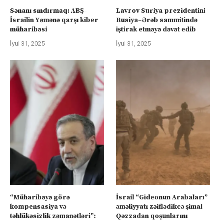
Sənanı sındırmaq: ABŞ-
Lavrov Suriya prezidentini
İsrailin Yəmənə qarşı kiber
Rusiya–Ərəb sammitində
müharibəsi
iştirak etməyə dəvət edib
İyul 31, 2025
İyul 31, 2025
“Müharibəyə görə
İsrail “Gideonun Arabaları”
kompensasiya və
əməliyyatı zəiflədikcə şimal
təhlükəsizlik zəmanətləri”:
Qəzzadan qoşunlarını