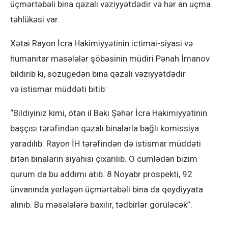
üçmərtəbəli bina qəzalı vəziyyətdədir və hər an uçma
təhlükəsi var.
Xətai Rayon İcra Hakimiyyətinin ictimai-siyasi və
humanitar məsələlər şöbəsinin müdiri Pənah İmanov
bildirib ki, sözügedən bina qəzalı vəziyyətdədir
və istismar müddəti bitib:
“Bildiyiniz kimi, ötən il Bakı Şəhər İcra Hakimiyyətinin
başçısı tərəfindən qəzalı binalarla bağlı komissiya
yaradılıb. Rayon İH tərəfindən də istismar müddəti
bitən binaların siyahısı çıxarılıb. O cümlədən bizim
qurum da bu addımı atıb. 8 Noyabr prospekti, 92
ünvanında yerləşən üçmərtəbəli bina da qeydiyyata
alınıb. Bu məsələlərə baxılır, tədbirlər görüləcək”.