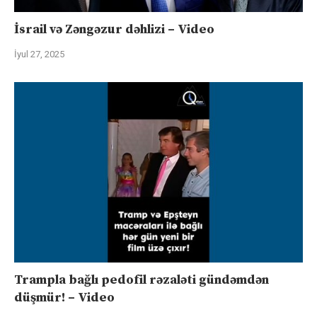
İsrail və Zəngəzur dəhlizi – Video
İyul 27, 2025
Trampla bağlı pedofil rəzaləti gündəmdən
düşmür! – Video