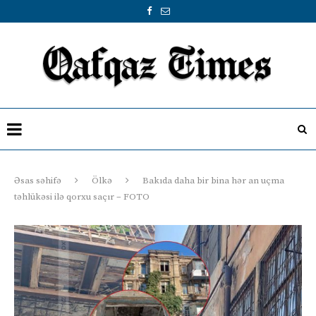
Əsas səhifə
Ölkə
Bakıda daha bir bina hər an uçma
təhlükəsi ilə qorxu saçır – FOTO