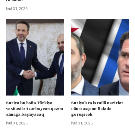
Hesabat
İyul 31, 2025
Suriya bu həftə Türkiyə
Suriyalı və israilli nazirlər
vasitəsilə Azərbaycan qazını
cümə axşamı Bakıda
almağa başlayacaq
görüşəcək
İyul 31, 2025
İyul 31, 2025