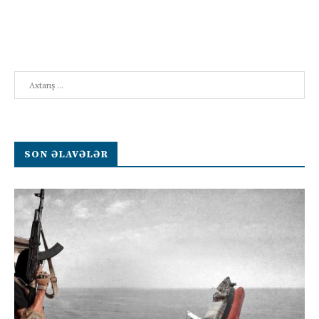
Search
SON ƏLAVƏLƏR