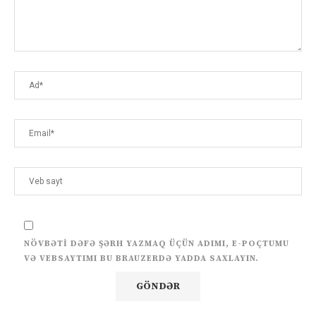
NÖVBƏTI DƏFƏ ŞƏRH YAZMAQ ÜÇÜN ADIMI, E-POÇTUMU
VƏ VEBSAYTIMI BU BRAUZERDƏ YADDA SAXLAYIN.