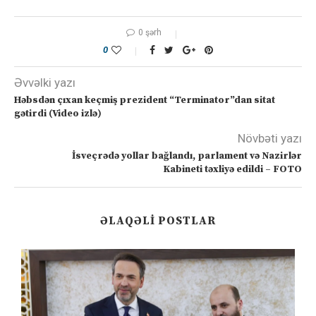
0 şərh
0
Əvvəlki yazı
Həbsdən çıxan keçmiş prezident “Terminator”dan sitat
gətirdi (Video izlə)
Növbəti yazı
İsveçrədə yollar bağlandı, parlament və Nazirlər
Kabineti təxliyə edildi – FOTO
ƏLAQƏLI POSTLAR