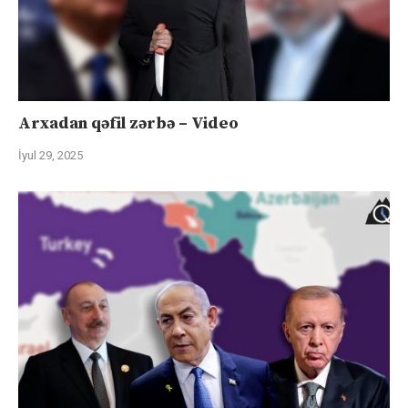
Arxadan qəfil zərbə – Video
İyul 29, 2025