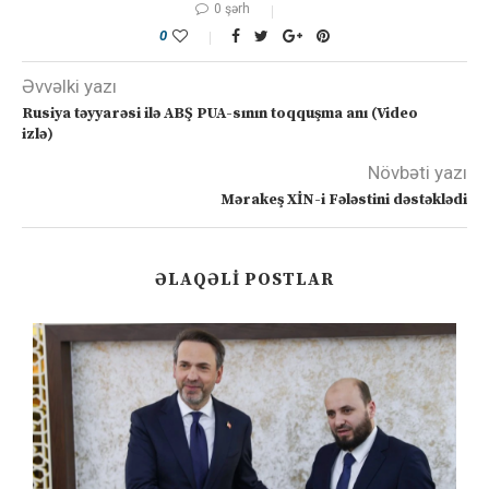
0 şərh
0
Əvvəlki yazı
Rusiya təyyarəsi ilə ABŞ PUA-sının toqquşma anı (Video
izlə)
Növbəti yazı
Mərakeş XİN-i Fələstini dəstəklədi
ƏLAQƏLI POSTLAR