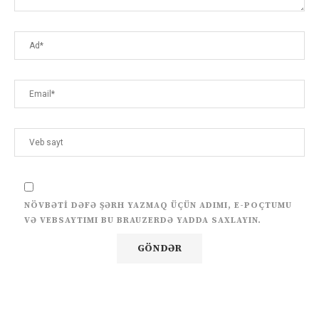
NÖVBƏTI DƏFƏ ŞƏRH YAZMAQ ÜÇÜN ADIMI, E-POÇTUMU
VƏ VEBSAYTIMI BU BRAUZERDƏ YADDA SAXLAYIN.