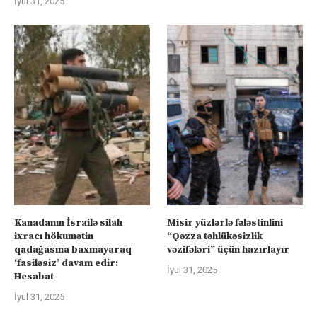
İyul 31, 2025
Kanadanın İsrailə silah
Misir yüzlərlə fələstinlini
ixracı hökumətin
“Qəzza təhlükəsizlik
qadağasına baxmayaraq
vəzifələri” üçün hazırlayır
‘fasiləsiz’ davam edir:
İyul 31, 2025
Hesabat
İyul 31, 2025