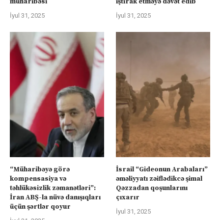
müharibəsi
iştirak etməyə dəvət edib
İyul 31, 2025
İyul 31, 2025
“Müharibəyə görə
İsrail “Gideonun Arabaları”
kompensasiya və
əməliyyatı zəiflədikcə şimal
təhlükəsizlik zəmanətləri”:
Qəzzadan qoşunlarını
İran ABŞ-la nüvə danışıqları
çıxarır
üçün şərtlər qoyur
İyul 31, 2025