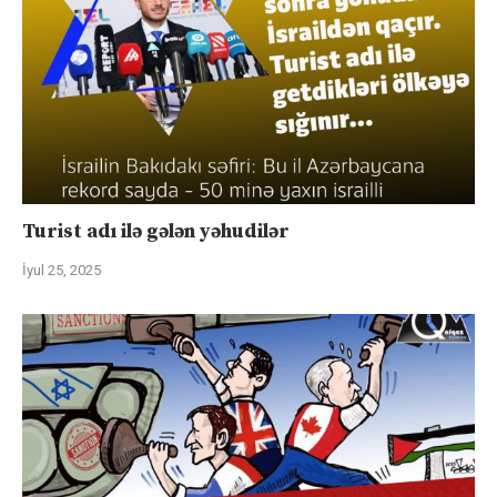
Turist adı ilə gələn yəhudilər
İyul 25, 2025