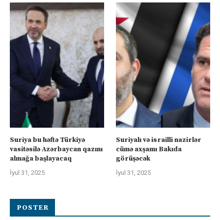
Suriya bu həftə Türkiyə
Suriyalı və israilli nazirlər
vasitəsilə Azərbaycan qazını
cümə axşamı Bakıda
almağa başlayacaq
görüşəcək
İyul 31, 2025
İyul 31, 2025
POSTER