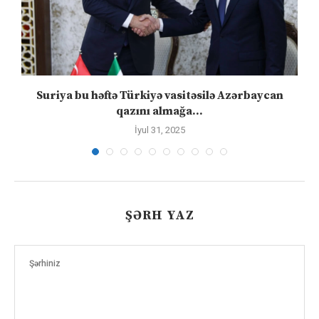
ə
Suriya bu həftə Türkiyə vasitəsilə Azərbaycan
qazını almağa...
İyul 31, 2025
ŞƏRH YAZ