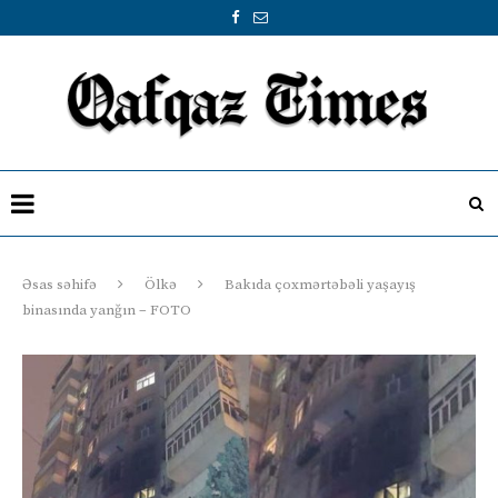
Əsas səhifə
Ölkə
Bakıda çoxmərtəbəli yaşayış
binasında yanğın – FOTO