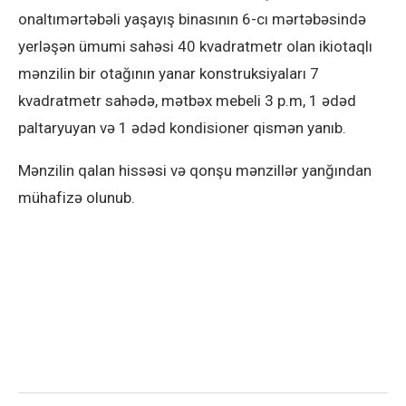
onaltımərtəbəli yaşayış binasının 6-cı mərtəbəsində
yerləşən ümumi sahəsi 40 kvadratmetr olan ikiotaqlı
mənzilin bir otağının yanar konstruksiyaları 7
kvadratmetr sahədə, mətbəx mebeli 3 p.m, 1 ədəd
paltaryuyan və 1 ədəd kondisioner qismən yanıb.
Mənzilin qalan hissəsi və qonşu mənzillər yanğından
mühafizə olunub.