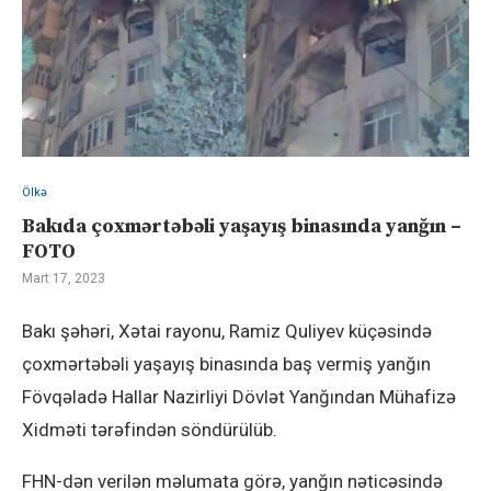
Ölkə
Bakıda çoxmərtəbəli yaşayış binasında yanğın –
FOTO
Mart 17, 2023
Bakı şəhəri, Xətai rayonu, Ramiz Quliyev küçəsində
çoxmərtəbəli yaşayış binasında baş vermiş yanğın
Fövqəladə Hallar Nazirliyi Dövlət Yanğından Mühafizə
Xidməti tərəfindən söndürülüb.
FHN-dən verilən məlumata görə, yanğın nəticəsində