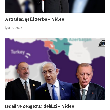
Arxadan qəfil zərbə – Video
İyul 29, 2025
İsrail və Zəngəzur dəhlizi – Video