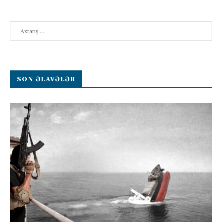
Search
SON ƏLAVƏLƏR