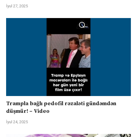
İyul 27, 2025
Trampla bağlı pedofil rəzaləti gündəmdən
düşmür! – Video
İyul 24, 2025