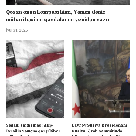
Qəzza onun kompası kimi, Yəmən dəniz
müharibəsinin qaydalarını yenidən yazır
İyul 31, 2025
Sənanı sındırmaq: ABŞ-
Lavrov Suriya prezidentini
İsrailin Yəmənə qarşı kiber
Rusiya–Ərəb sammitində