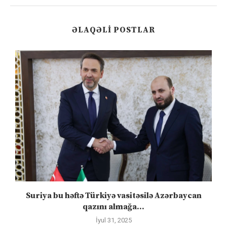
ƏLAQƏLI POSTLAR
ə
Suriya bu həftə Türkiyə vasitəsilə Azərbaycan
qazını almağa...
İyul 31, 2025