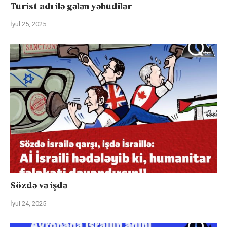
Turist adı ilə gələn yəhudilər
İyul 25, 2025
Sözdə və işdə
İyul 24, 2025