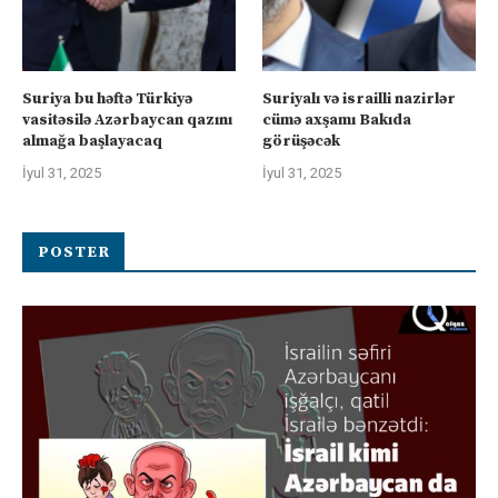
Suriya bu həftə Türkiyə
Suriyalı və israilli nazirlər
vasitəsilə Azərbaycan qazını
cümə axşamı Bakıda
almağa başlayacaq
görüşəcək
İyul 31, 2025
İyul 31, 2025
POSTER