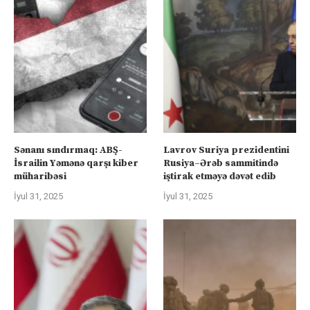
Sənanı sındırmaq: ABŞ-
Lavrov Suriya prezidentini
İsrailin Yəmənə qarşı kiber
Rusiya–Ərəb sammitində
müharibəsi
iştirak etməyə dəvət edib
İyul 31, 2025
İyul 31, 2025