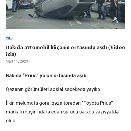
Ölkə
Bakıda avtomobil küçənin ortasında aşdı (Video
izlə)
Mart 11, 2023
Bakıda “Prius” yolun ortasında aşıb.
Qəzanın görüntüləri sosial şəbəkədə yayılıb.
İlkin məlumata görə, qəza törədən “Toyota Prius”
markalı maşını idarə edən sürücü sərxoş vəziyyətdə
olub.