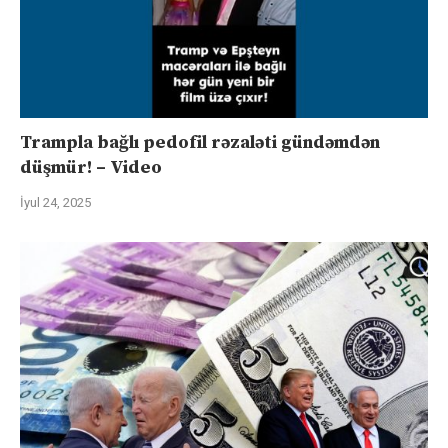
Trampla bağlı pedofil rəzaləti gündəmdən
düşmür! – Video
İyul 24, 2025