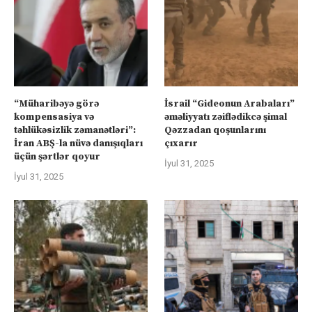
“Müharibəyə görə
İsrail “Gideonun Arabaları”
kompensasiya və
əməliyyatı zəiflədikcə şimal
təhlükəsizlik zəmanətləri”:
Qəzzadan qoşunlarını
İran ABŞ-la nüvə danışıqları
çıxarır
üçün şərtlər qoyur
İyul 31, 2025
İyul 31, 2025