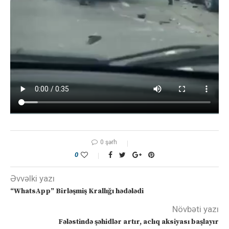
0 şərh
0
Əvvəlki yazı
“WhatsApp” Birləşmiş Krallığı hədələdi
Növbəti yazı
Fələstində şəhidlər artır, aclıq aksiyası başlayır