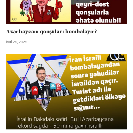
Azərbaycanı qonşuları bombalayır?
İyul 26, 2025