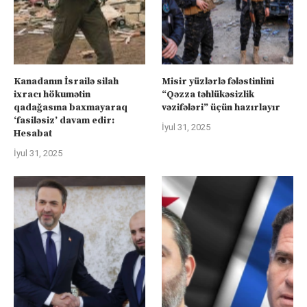
Kanadanın İsrailə silah
Misir yüzlərlə fələstinlini
ixracı hökumətin
“Qəzza təhlükəsizlik
qadağasına baxmayaraq
vəzifələri” üçün hazırlayır
‘fasiləsiz’ davam edir:
İyul 31, 2025
Hesabat
İyul 31, 2025