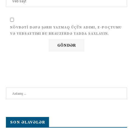
NÖVBƏTI DƏFƏ ŞƏRH YAZMAQ ÜÇÜN ADIMI, E-POÇTUMU
VƏ VEBSAYTIMI BU BRAUZERDƏ YADDA SAXLAYIN.
Search
SON ƏLAVƏLƏR