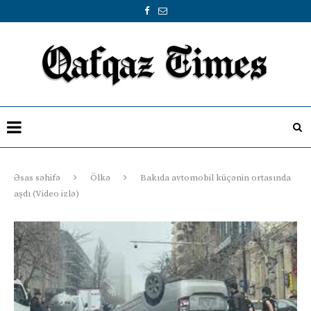
Əsas səhifə
Ölkə
Bakıda avtomobil küçənin ortasında
aşdı (Video izlə)