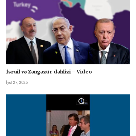
İsrail və Zəngəzur dəhlizi – Video
İyul 27, 2025