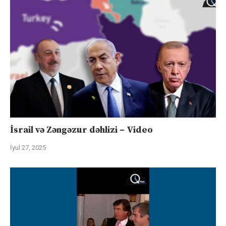
İsrail və Zəngəzur dəhlizi – Video
İyul 27, 2025