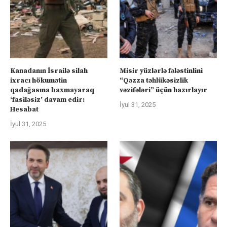
Kanadanın İsrailə silah
Misir yüzlərlə fələstinlini
ixracı hökumətin
“Qəzza təhlükəsizlik
qadağasına baxmayaraq
vəzifələri” üçün hazırlayır
‘fasiləsiz’ davam edir:
İyul 31, 2025
Hesabat
İyul 31, 2025