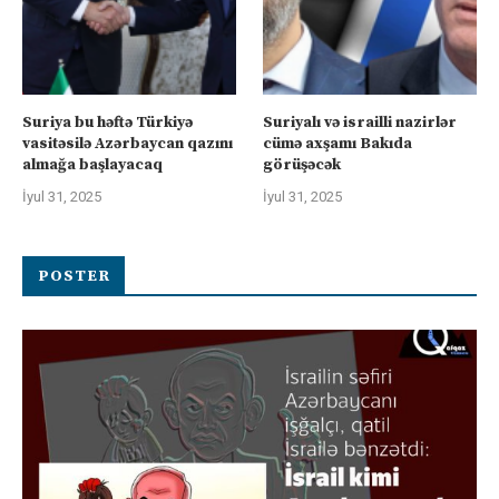
Suriya bu həftə Türkiyə
Suriyalı və israilli nazirlər
vasitəsilə Azərbaycan qazını
cümə axşamı Bakıda
almağa başlayacaq
görüşəcək
İyul 31, 2025
İyul 31, 2025
POSTER