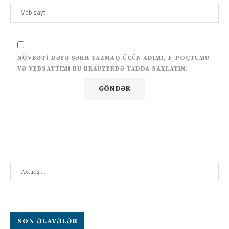
NÖVBƏTI DƏFƏ ŞƏRH YAZMAQ ÜÇÜN ADIMI, E-POÇTUMU
VƏ VEBSAYTIMI BU BRAUZERDƏ YADDA SAXLAYIN.
Search
SON ƏLAVƏLƏR