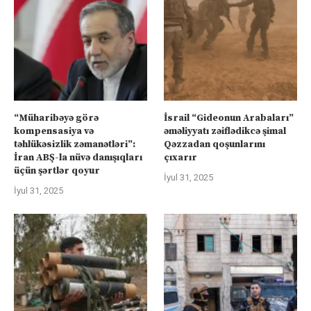
“Müharibəyə görə
İsrail “Gideonun Arabaları”
kompensasiya və
əməliyyatı zəiflədikcə şimal
təhlükəsizlik zəmanətləri”:
Qəzzadan qoşunlarını
İran ABŞ-la nüvə danışıqları
çıxarır
üçün şərtlər qoyur
İyul 31, 2025
İyul 31, 2025