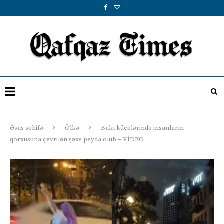
Əsas səhifə
Ölkə
Bakı küçələrində insanların
qorxusuna çevrilən şəxs peyda olub – VİDEO