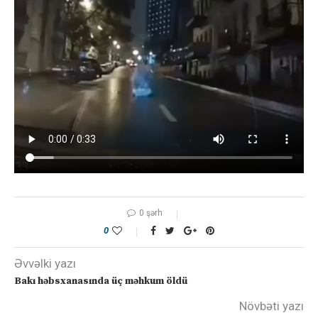
0 şərh
0
Əvvəlki yazı
Bakı həbsxanasında üç məhkum öldü
Növbəti yazı