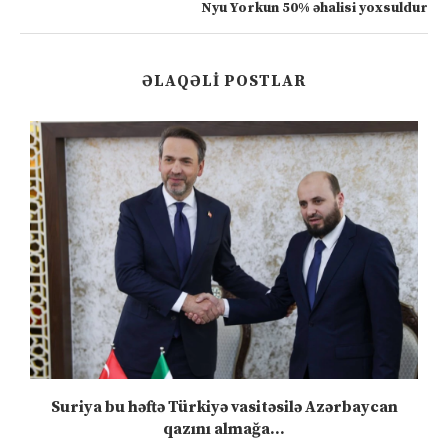
Nyu Yorkun 50% əhalisi yoxsuldur
ƏLAQƏLI POSTLAR
ə
Suriya bu həftə Türkiyə vasitəsilə Azərbaycan
qazını almağa...