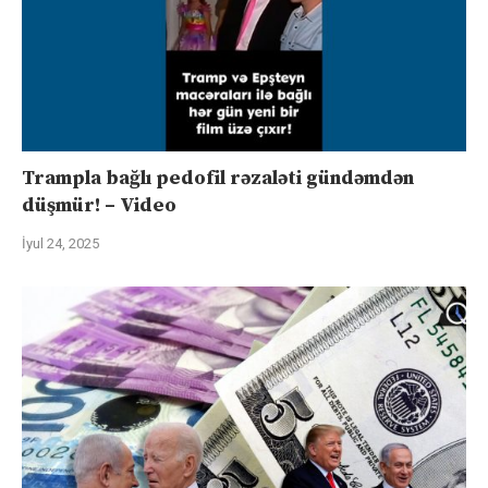
Trampla bağlı pedofil rəzaləti gündəmdən
düşmür! – Video
İyul 24, 2025