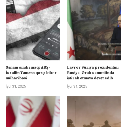
Sənanı sındırmaq: ABŞ-
Lavrov Suriya prezidentini
İsrailin Yəmənə qarşı kiber
Rusiya–Ərəb sammitində
müharibəsi
iştirak etməyə dəvət edib
İyul 31, 2025
İyul 31, 2025