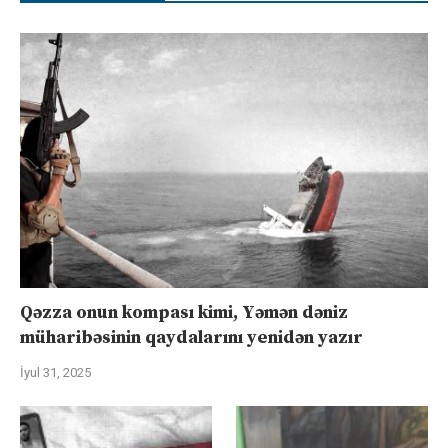
Qəzza onun kompası kimi, Yəmən dəniz
müharibəsinin qaydalarını yenidən yazır
İyul 31, 2025