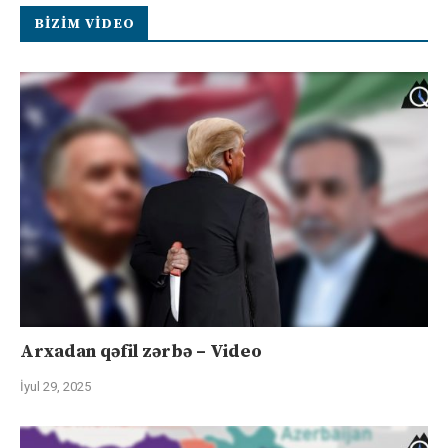
BIZIM VIDEO
Arxadan qəfil zərbə – Video
İyul 29, 2025