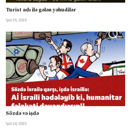
Turist adı ilə gələn yəhudilər
İyul 25, 2025
Sözdə və işdə
İyul 24, 2025