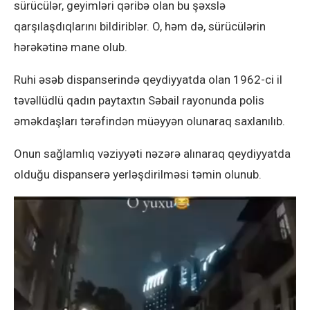
sürücülər, geyimləri qəribə olan bu şəxslə
qarşılaşdıqlarını bildiriblər. O, həm də, sürücülərin
hərəkətinə mane olub.
Ruhi əsəb dispanserində qeydiyyatda olan 1962-ci il
təvəllüdlü qadın paytaxtın Səbail rayonunda polis
əməkdaşları tərəfindən müəyyən olunaraq saxlanılıb.
Onun sağlamlıq vəziyyəti nəzərə alınaraq qeydiyyatda
olduğu dispanserə yerləşdirilməsi təmin olunub.