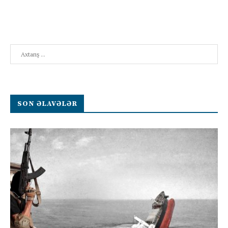
Search
SON ƏLAVƏLƏR