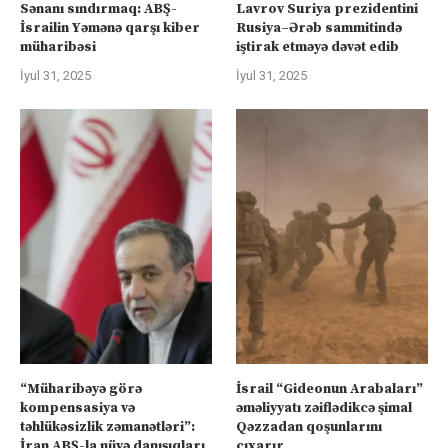
Sənanı sındırmaq: ABŞ-
Lavrov Suriya prezidentini
İsrailin Yəmənə qarşı kiber
Rusiya–Ərəb sammitində
müharibəsi
iştirak etməyə dəvət edib
İyul 31, 2025
İyul 31, 2025
“Müharibəyə görə
İsrail “Gideonun Arabaları”
kompensasiya və
əməliyyatı zəiflədikcə şimal
təhlükəsizlik zəmanətləri”:
Qəzzadan qoşunlarını
İran ABŞ-la nüvə danışıqları
çıxarır