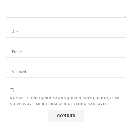
NÖVBƏTI DƏFƏ ŞƏRH YAZMAQ ÜÇÜN ADIMI, E-POÇTUMU
VƏ VEBSAYTIMI BU BRAUZERDƏ YADDA SAXLAYIN.