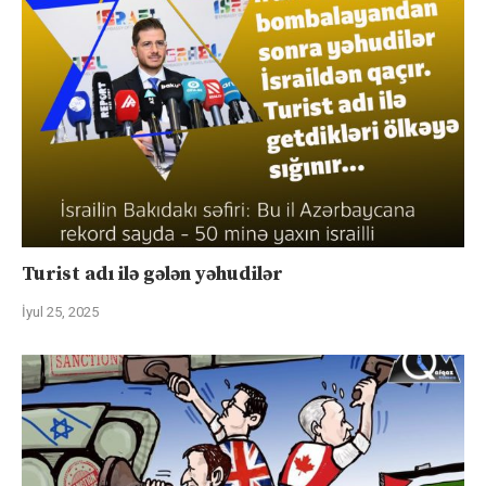
Turist adı ilə gələn yəhudilər
İyul 25, 2025