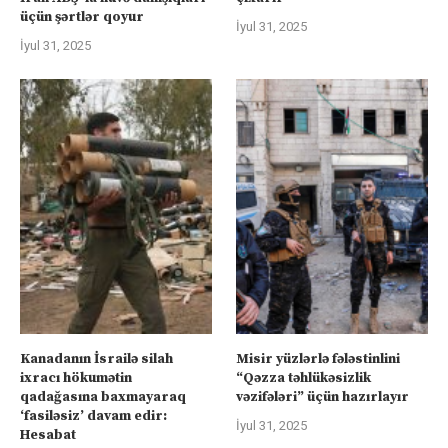
üçün şərtlər qoyur
İyul 31, 2025
İyul 31, 2025
Kanadanın İsrailə silah
Misir yüzlərlə fələstinlini
ixracı hökumətin
“Qəzza təhlükəsizlik
qadağasına baxmayaraq
vəzifələri” üçün hazırlayır
‘fasiləsiz’ davam edir:
İyul 31, 2025
Hesabat