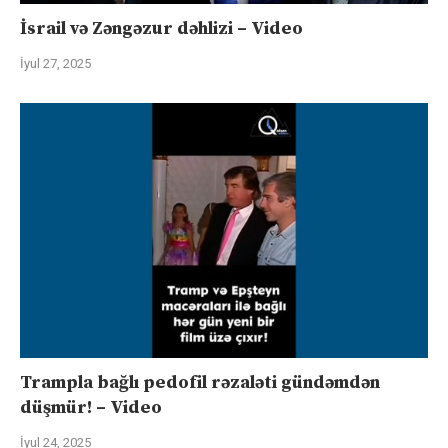
İsrail və Zəngəzur dəhlizi – Video
İyul 27, 2025
Trampla bağlı pedofil rəzaləti gündəmdən
düşmür! – Video
İyul 24, 2025