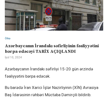
Ölkə
Azərbaycanın İrandakı səfirliyinin fəaliyyətini
bərpa edəcəyi TARİX AÇIQLANDI
İyul 10, 2024
Azərbaycanın İrandakı səfirliyi 15-20 gün ərzində
fəaliyyətini bərpa edəcək.
Bu barədə İran Xarici İşlər Nazirliyinin (XİN) Avrasiya
Baş İdarəsinin rəhbəri Müctəba Dəmirçili bildirib.