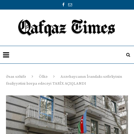
Əsas səhifə
Ölkə
Azərbaycanın İrandakı səfirliyinin
fəaliyyətini bərpa edəcəyi TARİX AÇIQLANDI