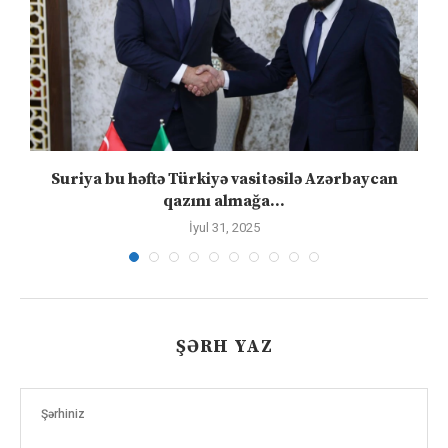
ə
Suriya bu həftə Türkiyə vasitəsilə Azərbaycan
qazını almağa...
İyul 31, 2025
ŞƏRH YAZ