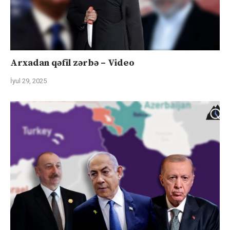
Arxadan qəfil zərbə – Video
İyul 29, 2025