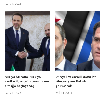
İyul 31, 2025
Suriya bu həftə Türkiyə
Suriyalı və israilli nazirlər
vasitəsilə Azərbaycan qazını
cümə axşamı Bakıda
almağa başlayacaq
görüşəcək
İyul 31, 2025
İyul 31, 2025