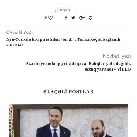
0 şərh
0
Əvvəlki yazı
Nyu-Yorkda körpü istidən “əridi”: Tarixi keçid bağlandı
– VIDEO
Növbəti yazı
Azərbaycanda qeyri-adi qəza: Balıqlar yola dağıldı,
sıxlıq yarandı – VİDEO
ƏLAQƏLI POSTLAR