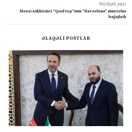
Növbəti yazı
Messi səkkizinci “Qızıl top”unu “Barselona” muzeyinə
bağışladı
ƏLAQƏLI POSTLAR