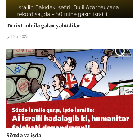
Turist adı ilə gələn yəhudilər
İyul 25, 2025
Sözdə və işdə