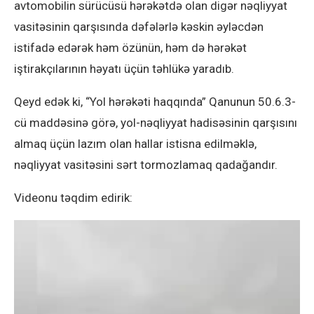
avtomobilin sürücüsü hərəkətdə olan digər nəqliyyat
vasitəsinin qarşısında dəfələrlə kəskin əyləcdən
istifadə edərək həm özünün, həm də hərəkət
iştirakçılarının həyatı üçün təhlükə yaradıb.
Qeyd edək ki, “Yol hərəkəti haqqında” Qanunun 50.6.3-
cü maddəsinə görə, yol-nəqliyyat hadisəsinin qarşısını
almaq üçün lazım olan hallar istisna edilməklə,
nəqliyyat vasitəsini sərt tormozlamaq qadağandır.
Videonu təqdim edirik: