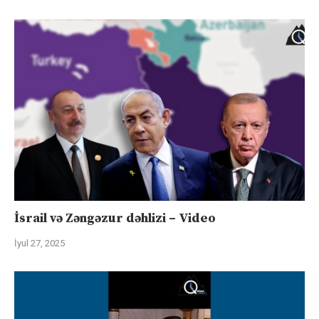
İsrail və Zəngəzur dəhlizi – Video
İyul 27, 2025