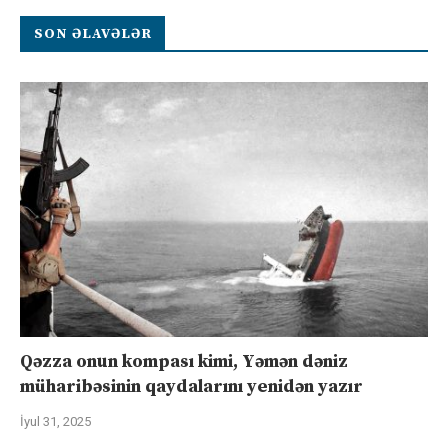
SON ƏLAVƏLƏR
Qəzza onun kompası kimi, Yəmən dəniz
müharibəsinin qaydalarını yenidən yazır
İyul 31, 2025