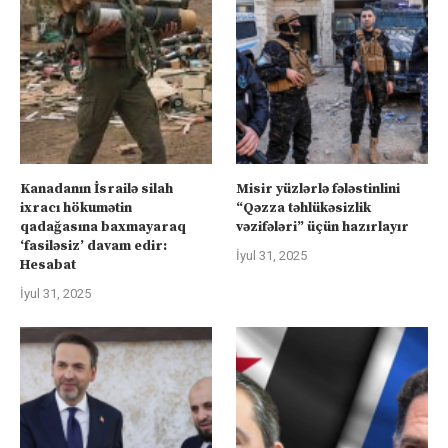
Kanadanın İsrailə silah
Misir yüzlərlə fələstinlini
ixracı hökumətin
“Qəzza təhlükəsizlik
qadağasına baxmayaraq
vəzifələri” üçün hazırlayır
‘fasiləsiz’ davam edir:
İyul 31, 2025
Hesabat
İyul 31, 2025