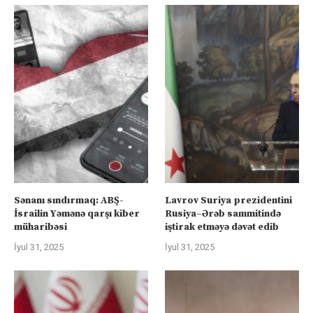
Sənanı sındırmaq: ABŞ-
Lavrov Suriya prezidentini
İsrailin Yəmənə qarşı kiber
Rusiya–Ərəb sammitində
müharibəsi
iştirak etməyə dəvət edib
İyul 31, 2025
İyul 31, 2025