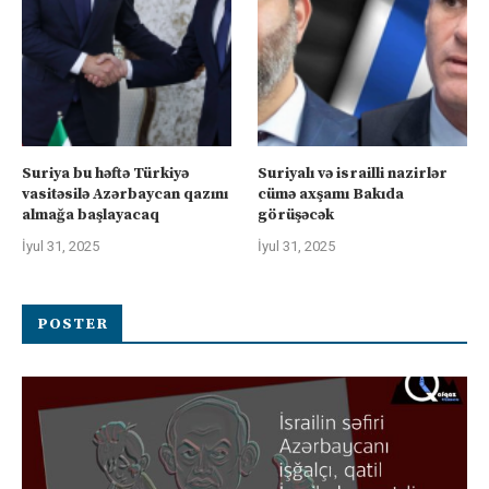
Suriya bu həftə Türkiyə
Suriyalı və israilli nazirlər
vasitəsilə Azərbaycan qazını
cümə axşamı Bakıda
almağa başlayacaq
görüşəcək
İyul 31, 2025
İyul 31, 2025
POSTER