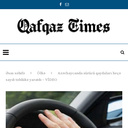
Əsas səhifə
Ölkə
Azərbaycanda sürücü qaydaları heçə
sayıb təhlükə yaratdı – VİDEO