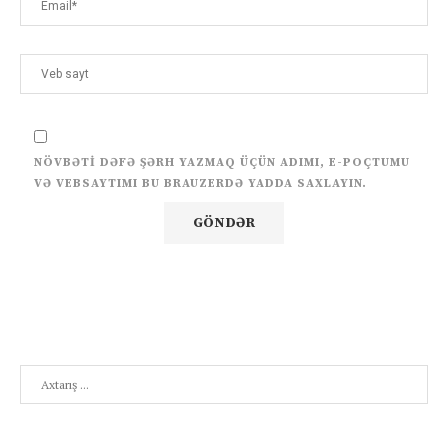
NÖVBƏTI DƏFƏ ŞƏRH YAZMAQ ÜÇÜN ADIMI, E-POÇTUMU
VƏ VEBSAYTIMI BU BRAUZERDƏ YADDA SAXLAYIN.
Search