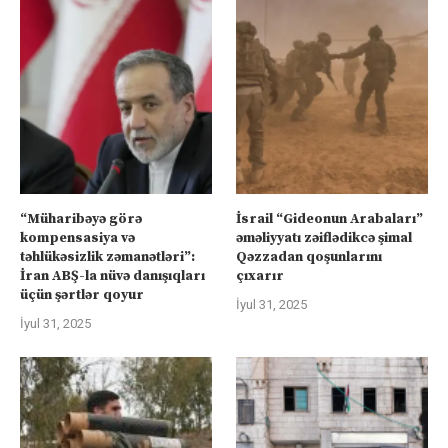
“Müharibəyə görə
İsrail “Gideonun Arabaları”
kompensasiya və
əməliyyatı zəiflədikcə şimal
təhlükəsizlik zəmanətləri”:
Qəzzadan qoşunlarını
İran ABŞ-la nüvə danışıqları
çıxarır
üçün şərtlər qoyur
İyul 31, 2025
İyul 31, 2025