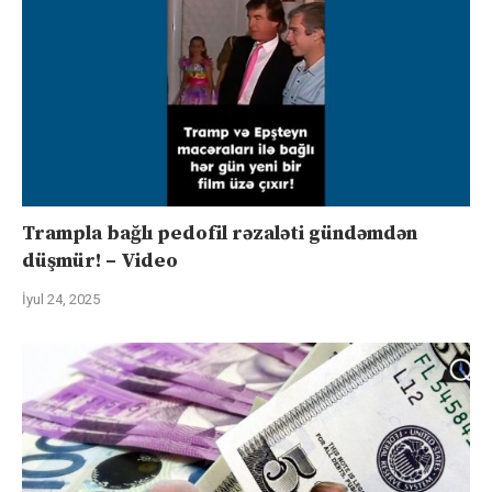
Trampla bağlı pedofil rəzaləti gündəmdən
düşmür! – Video
İyul 24, 2025