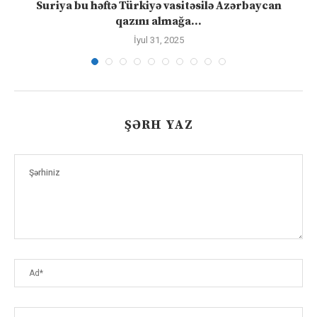
ə
Suriya bu həftə Türkiyə vasitəsilə Azərbaycan
qazını almağa...
İyul 31, 2025
ŞƏRH YAZ