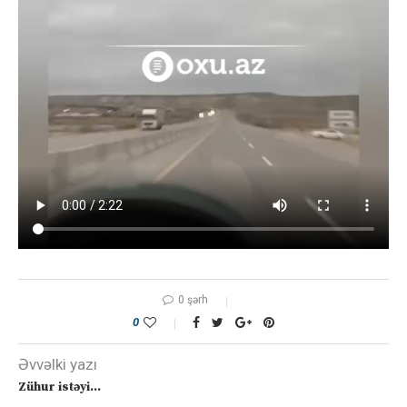
0 şərh
0
Əvvəlki yazı
Zühur istəyi…