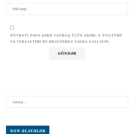
NÖVBƏTI DƏFƏ ŞƏRH YAZMAQ ÜÇÜN ADIMI, E-POÇTUMU
VƏ VEBSAYTIMI BU BRAUZERDƏ YADDA SAXLAYIN.
Search
SON ƏLAVƏLƏR