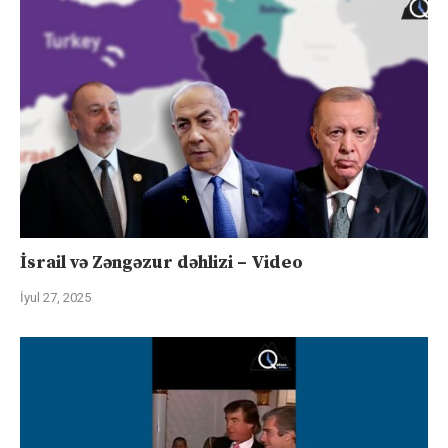
İsrail və Zəngəzur dəhlizi – Video
İyul 27, 2025