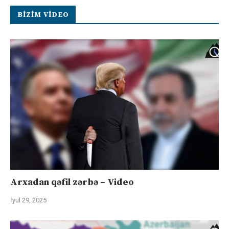
BIZIM VIDEO
Arxadan qəfil zərbə – Video
İyul 29, 2025