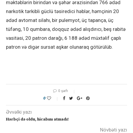
məktəblərin birindən və şəhər ərazisindən 766 ədəd
narkotik tərkibli güclü təsiredici həblər, həmçinin 20
ədəd avtomat silahı, bir pulemyot, üç tapança, üç
tüfəng, 10 qumbara, doqquz ədəd alışdırıcı, beş rabitə
vasitəsi, 20 patron darağı, 6 188 ədəd müxtəlif çaplı
patron və digər sursat aşkar olunaraq götürülüb.
0 şərh
0
Əvvəlki yazı
Hərbçi də oldu, hicabını atmadı!
Növbəti yazı