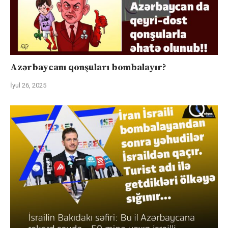
Azərbaycanı qonşuları bombalayır?
İyul 26, 2025