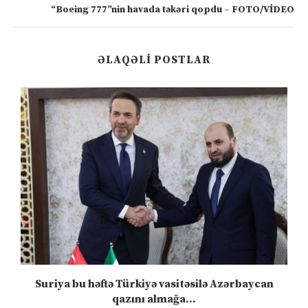
“Boeing 777”nin havada təkəri qopdu – FOTO/VİDEO
ƏLAQƏLI POSTLAR
ə
Suriya bu həftə Türkiyə vasitəsilə Azərbaycan
qazını almağa...