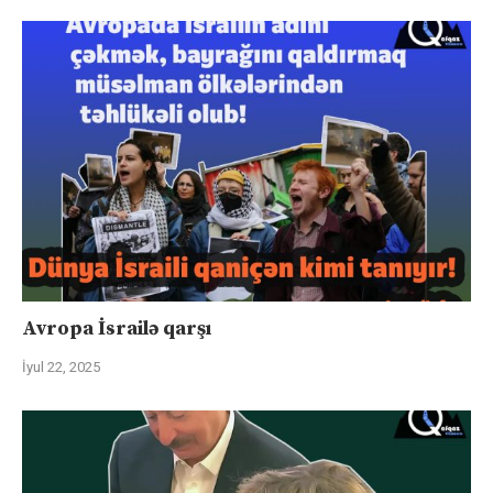
Avropa İsrailə qarşı
İyul 22, 2025