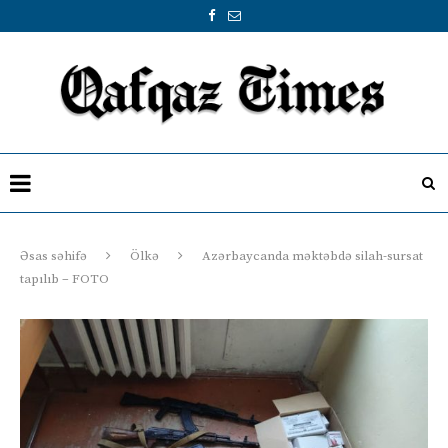
Əsas səhifə
Ölkə
Azərbaycanda məktəbdə silah-sursat
tapılıb – FOTO