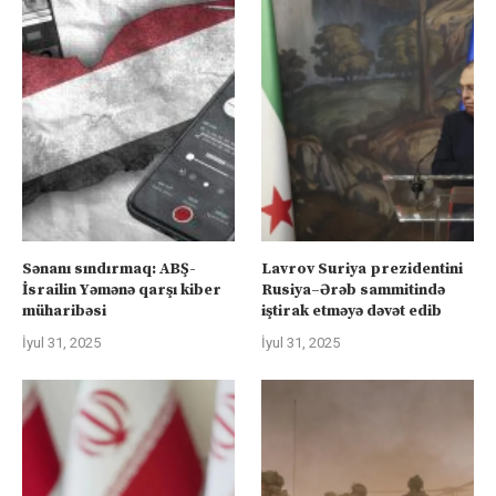
Sənanı sındırmaq: ABŞ-
Lavrov Suriya prezidentini
İsrailin Yəmənə qarşı kiber
Rusiya–Ərəb sammitində
müharibəsi
iştirak etməyə dəvət edib
İyul 31, 2025
İyul 31, 2025