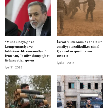
“Müharibəyə görə
İsrail “Gideonun Arabaları”
kompensasiya və
əməliyyatı zəiflədikcə şimal
təhlükəsizlik zəmanətləri”:
Qəzzadan qoşunlarını
İran ABŞ-la nüvə danışıqları
çıxarır
üçün şərtlər qoyur
İyul 31, 2025
İyul 31, 2025