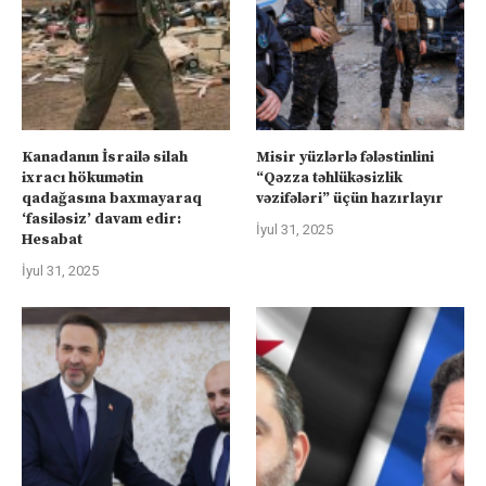
Kanadanın İsrailə silah
Misir yüzlərlə fələstinlini
ixracı hökumətin
“Qəzza təhlükəsizlik
qadağasına baxmayaraq
vəzifələri” üçün hazırlayır
‘fasiləsiz’ davam edir:
İyul 31, 2025
Hesabat
İyul 31, 2025