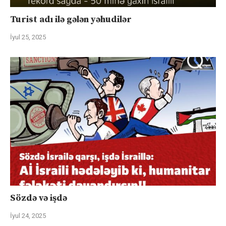
Turist adı ilə gələn yəhudilər
İyul 25, 2025
Sözdə və işdə
İyul 24, 2025