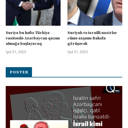
Suriya bu həftə Türkiyə
Suriyalı və israilli nazirlər
vasitəsilə Azərbaycan qazını
cümə axşamı Bakıda
almağa başlayacaq
görüşəcək
İyul 31, 2025
İyul 31, 2025
POSTER