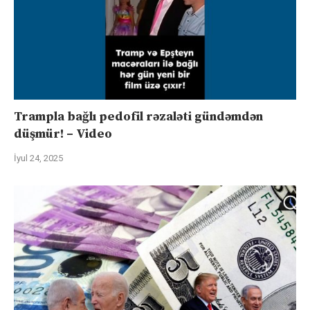
Trampla bağlı pedofil rəzaləti gündəmdən
düşmür! – Video
İyul 24, 2025