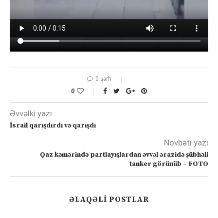
0 şərh
0
Əvvəlki yazı
İsrail qarışdırdı və qarışdı
Növbəti yazı
Qaz kəmərində partlayışlardan əvvəl ərazidə şübhəli
tanker görünüb – FOTO
ƏLAQƏLI POSTLAR