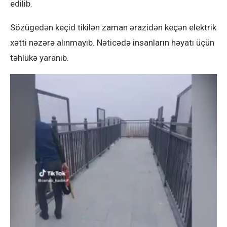
edilib.
Sözügedən keçid tikilən zaman ərazidən keçən elektrik
xətti nəzərə alınmayıb. Nəticədə insanların həyatı üçün
təhlükə yaranıb.