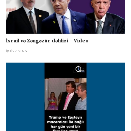
İsrail və Zəngəzur dəhlizi – Video
İyul 27, 2025