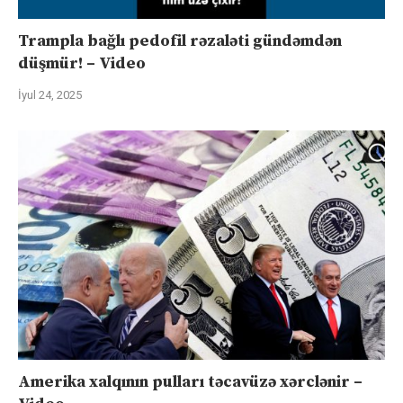
Trampla bağlı pedofil rəzaləti gündəmdən
düşmür! – Video
İyul 24, 2025
Amerika xalqının pulları təcavüzə xərclənir –