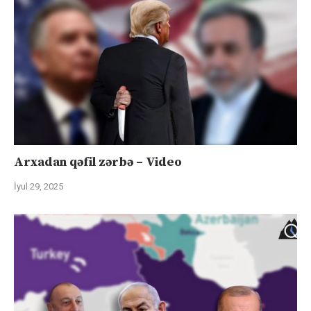
Arxadan qəfil zərbə – Video
İyul 29, 2025