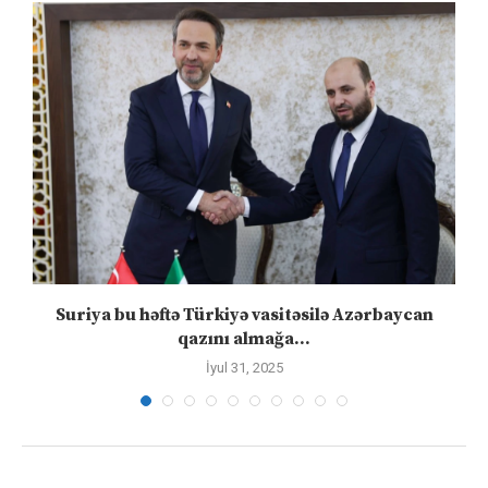
ə
Suriya bu həftə Türkiyə vasitəsilə Azərbaycan
qazını almağa...
İyul 31, 2025