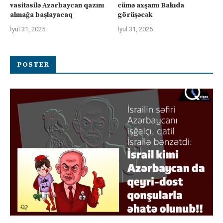
vasitəsilə Azərbaycan qazını
cümə axşamı Bakıda
almağa başlayacaq
görüşəcək
İyul 31, 2025
İyul 31, 2025
POSTER