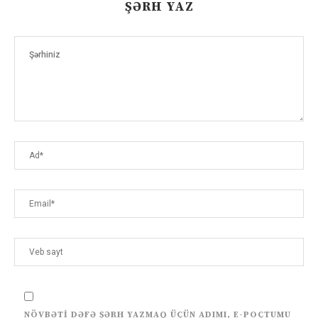
ŞƏRH YAZ
NÖVBƏTI DƏFƏ ŞƏRH YAZMAQ ÜÇÜN ADIMI, E-POÇTUMU