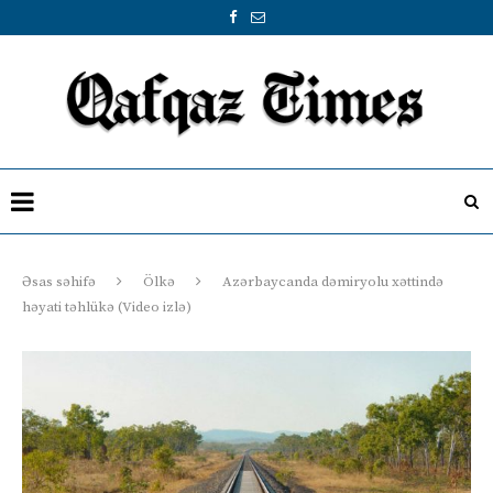
Əsas səhifə
Ölkə
Azərbaycanda dəmiryolu xəttində
həyati təhlükə (Video izlə)