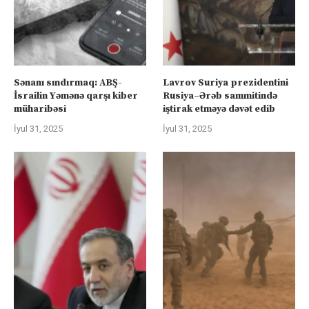
Sənanı sındırmaq: ABŞ-
Lavrov Suriya prezidentini
İsrailin Yəmənə qarşı kiber
Rusiya–Ərəb sammitində
müharibəsi
iştirak etməyə dəvət edib
İyul 31, 2025
İyul 31, 2025