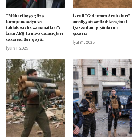
“Müharibəyə görə
İsrail “Gideonun Arabaları”
kompensasiya və
əməliyyatı zəiflədikcə şimal
təhlükəsizlik zəmanətləri”:
Qəzzadan qoşunlarını
İran ABŞ-la nüvə danışıqları
çıxarır
üçün şərtlər qoyur
İyul 31, 2025
İyul 31, 2025