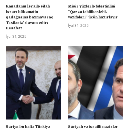
Kanadanın İsrailə silah
Misir yüzlərlə fələstinlini
ixracı hökumətin
“Qəzza təhlükəsizlik
qadağasına baxmayaraq
vəzifələri” üçün hazırlayır
‘fasiləsiz’ davam edir:
İyul 31, 2025
Hesabat
İyul 31, 2025
Suriya bu həftə Türkiyə
Suriyalı və israilli nazirlər