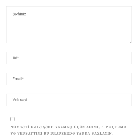
NÖVBƏTI DƏFƏ ŞƏRH YAZMAQ ÜÇÜN ADIMI, E-POÇTUMU
VƏ VEBSAYTIMI BU BRAUZERDƏ YADDA SAXLAYIN.