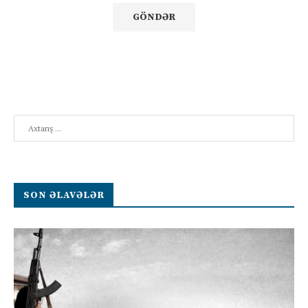
Search
SON ƏLAVƏLƏR