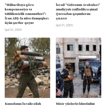
“Müharibəyə görə
İsrail “Gideonun Arabaları”
kompensasiya və
əməliyyatı zəiflədikcə şimal
təhlükəsizlik zəmanətləri”:
Qəzzadan qoşunlarını
İran ABŞ-la nüvə danışıqları
çıxarır
üçün şərtlər qoyur
İyul 31, 2025
İyul 31, 2025
Kanadanın İsrailə silah
Misir yüzlərlə fələstinlini