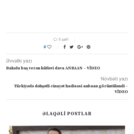
0 şərh
0
Əvvəlki yazı
Bakıda baş verən kütləvi dava ANBAAN – VİDEO
Növbəti yazı
Türkiyədə dəhşətli cinayət hadisəsi anbaan görüntüləndi –
VİDEO
ƏLAQƏLI POSTLAR