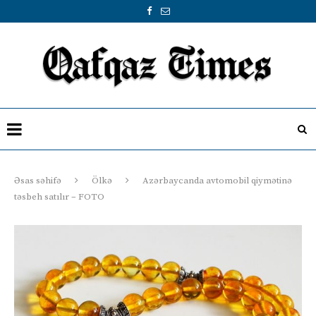
Əsas səhifə
Ölkə
Azərbaycanda avtomobil qiymətinə
təsbeh satılır – FOTO