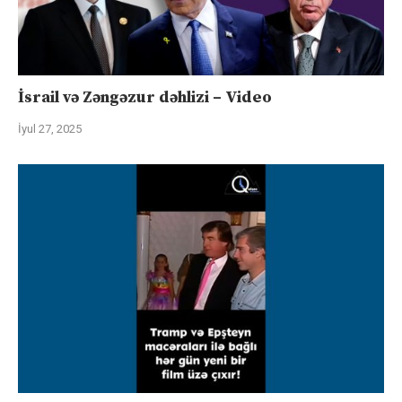
İsrail və Zəngəzur dəhlizi – Video
İyul 27, 2025