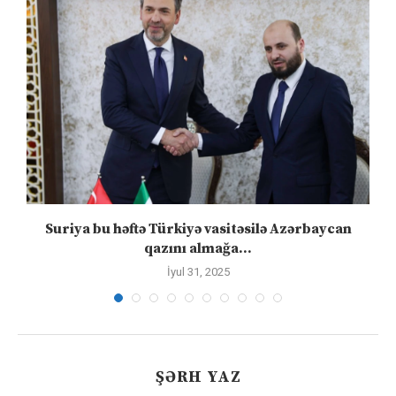
ə
Suriya bu həftə Türkiyə vasitəsilə Azərbaycan
qazını almağa...
İyul 31, 2025
ŞƏRH YAZ