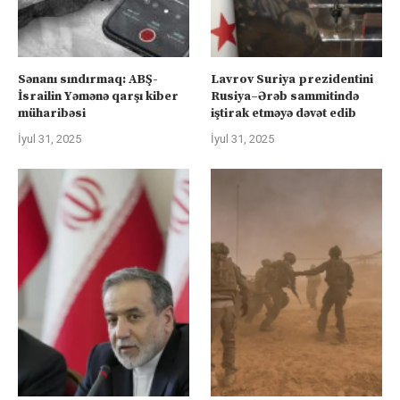
Sənanı sındırmaq: ABŞ-
Lavrov Suriya prezidentini
İsrailin Yəmənə qarşı kiber
Rusiya–Ərəb sammitində
müharibəsi
iştirak etməyə dəvət edib
İyul 31, 2025
İyul 31, 2025