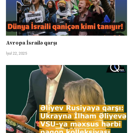
Avropa İsrailə qarşı
İyul 22, 2025