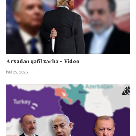
Arxadan qəfil zərbə – Video
İyul 29, 2025