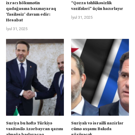
ixracı hökumətin
“Qəzza təhlükəsizlik
qadağasına baxmayaraq
vəzifələri” üçün hazırlayır
‘fasiləsiz’ davam edir:
İyul 31, 2025
Hesabat
İyul 31, 2025
Suriya bu həftə Türkiyə
Suriyalı və israilli nazirlər
vasitəsilə Azərbaycan qazını
cümə axşamı Bakıda
almağa başlayacaq
görüşəcək