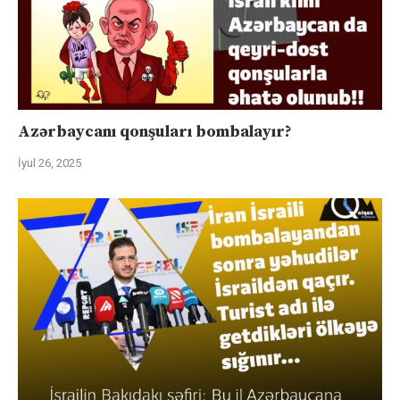
Azərbaycanı qonşuları bombalayır?
İyul 26, 2025