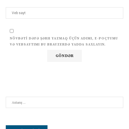
NÖVBƏTI DƏFƏ ŞƏRH YAZMAQ ÜÇÜN ADIMI, E-POÇTUMU
VƏ VEBSAYTIMI BU BRAUZERDƏ YADDA SAXLAYIN.
Search