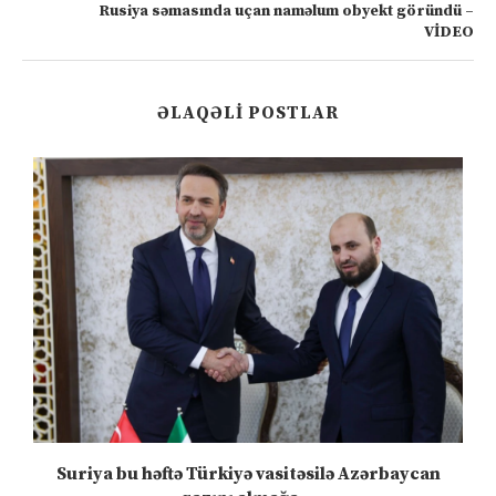
Rusiya səmasında uçan naməlum obyekt göründü –
VİDEO
ƏLAQƏLI POSTLAR
ə
Suriya bu həftə Türkiyə vasitəsilə Azərbaycan