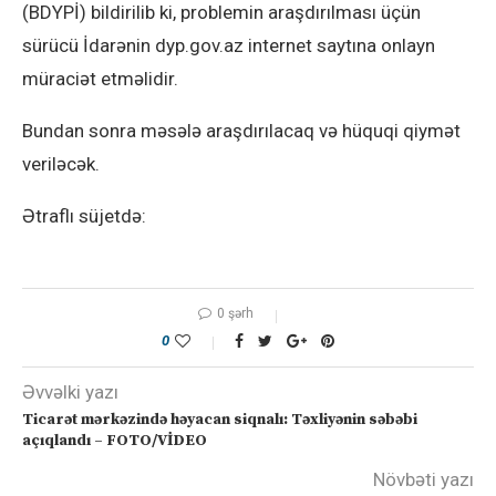
(BDYPİ) bildirilib ki, problemin araşdırılması üçün
sürücü İdarənin dyp.gov.az internet saytına onlayn
müraciət etməlidir.
Bundan sonra məsələ araşdırılacaq və hüquqi qiymət
veriləcək.
Ətraflı süjetdə:
0 şərh
0
Əvvəlki yazı
Ticarət mərkəzində həyacan siqnalı: Təxliyənin səbəbi
açıqlandı – FOTO/VİDEO
Növbəti yazı