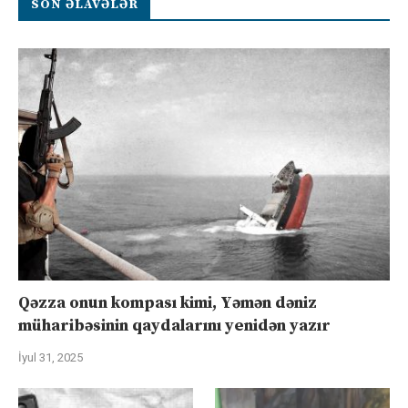
SON ƏLAVƏLƏR
Qəzza onun kompası kimi, Yəmən dəniz
müharibəsinin qaydalarını yenidən yazır
İyul 31, 2025