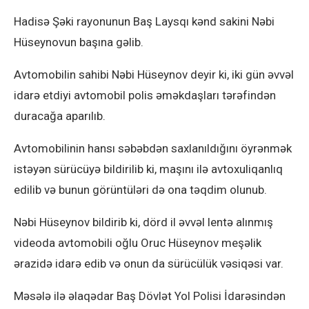
Hadisə Şəki rayonunun Baş Laysqı kənd sakini Nəbi
Hüseynovun başına gəlib.
Avtomobilin sahibi Nəbi Hüseynov deyir ki, iki gün əvvəl
idarə etdiyi avtomobil polis əməkdaşları tərəfindən
duracağa aparılıb.
Avtomobilinin hansı səbəbdən saxlanıldığını öyrənmək
istəyən sürücüyə bildirilib ki, maşını ilə avtoxuliqanlıq
edilib və bunun görüntüləri də ona təqdim olunub.
Nəbi Hüseynov bildirib ki, dörd il əvvəl lentə alınmış
videoda avtomobili oğlu Oruc Hüseynov meşəlik
ərazidə idarə edib və onun da sürücülük vəsiqəsi var.
Məsələ ilə əlaqədar Baş Dövlət Yol Polisi İdarəsindən