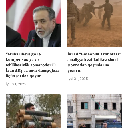
“Müharibəyə görə
İsrail “Gideonun Arabaları”
kompensasiya və
əməliyyatı zəiflədikcə şimal
təhlükəsizlik zəmanətləri”:
Qəzzadan qoşunlarını
İran ABŞ-la nüvə danışıqları
çıxarır
üçün şərtlər qoyur
İyul 31, 2025
İyul 31, 2025