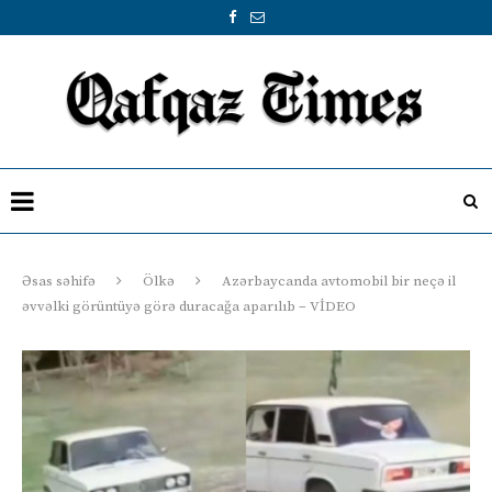
Əsas səhifə
Ölkə
Azərbaycanda avtomobil bir neçə il
əvvəlki görüntüyə görə duracağa aparılıb – VİDEO