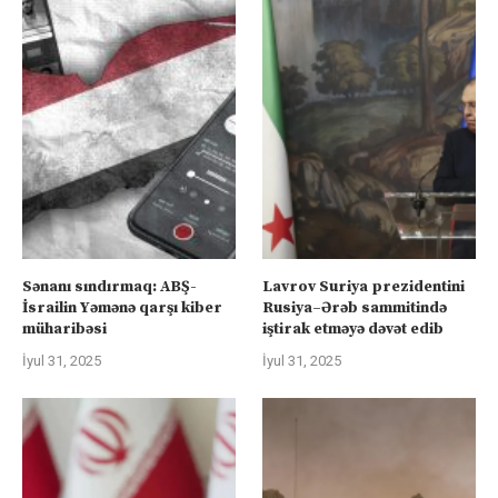
Sənanı sındırmaq: ABŞ-
Lavrov Suriya prezidentini
İsrailin Yəmənə qarşı kiber
Rusiya–Ərəb sammitində
müharibəsi
iştirak etməyə dəvət edib
İyul 31, 2025
İyul 31, 2025