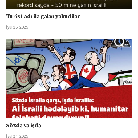
Turist adı ilə gələn yəhudilər
İyul 25, 2025
Sözdə və işdə
İyul 24, 2025