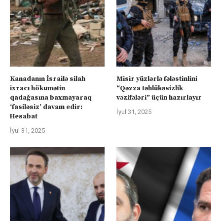
Kanadanın İsrailə silah
Misir yüzlərlə fələstinlini
ixracı hökumətin
“Qəzza təhlükəsizlik
qadağasına baxmayaraq
vəzifələri” üçün hazırlayır
‘fasiləsiz’ davam edir:
İyul 31, 2025
Hesabat
İyul 31, 2025