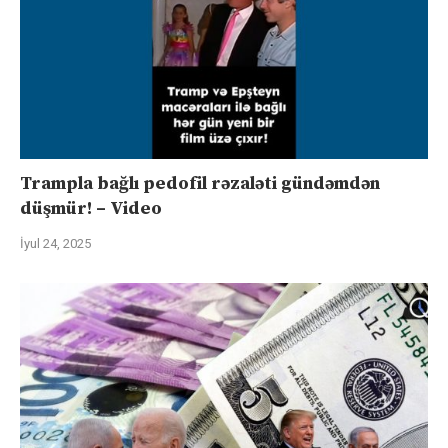
Trampla bağlı pedofil rəzaləti gündəmdən
düşmür! – Video
İyul 24, 2025