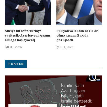
Suriya bu həftə Türkiyə
Suriyalı və israilli nazirlər
vasitəsilə Azərbaycan qazını
cümə axşamı Bakıda
almağa başlayacaq
görüşəcək
İyul 31, 2025
İyul 31, 2025
POSTER