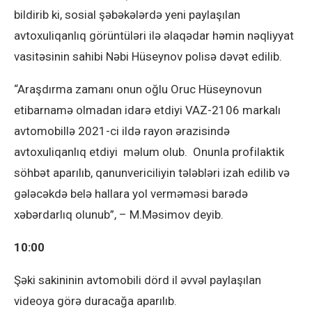
bildirib ki, sosial şəbəkələrdə yeni paylaşılan
avtoxuliqanlıq görüntüləri ilə əlaqədar həmin nəqliyyat
vasitəsinin sahibi Nəbi Hüseynov polisə dəvət edilib.
“Araşdırma zamanı onun oğlu Oruc Hüseynovun
etibarnamə olmadan idarə etdiyi VAZ-2106 markalı
avtomobillə 2021-ci ildə rayon ərazisində
avtoxuliqanlıq etdiyi məlum olub. Onunla profilaktik
söhbət aparılıb, qanunvericiliyin tələbləri izah edilib və
gələcəkdə belə hallara yol verməməsi barədə
xəbərdarlıq olunub”, – M.Məsimov deyib.
10:00
Şəki sakininin avtomobili dörd il əvvəl paylaşılan
videoya görə duracağa aparılıb.