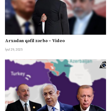
Arxadan qəfil zərbə – Video
İyul 29, 2025