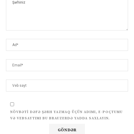
NÖVBƏTI DƏFƏ ŞƏRH YAZMAQ ÜÇÜN ADIMI, E-POÇTUMU
VƏ VEBSAYTIMI BU BRAUZERDƏ YADDA SAXLAYIN.