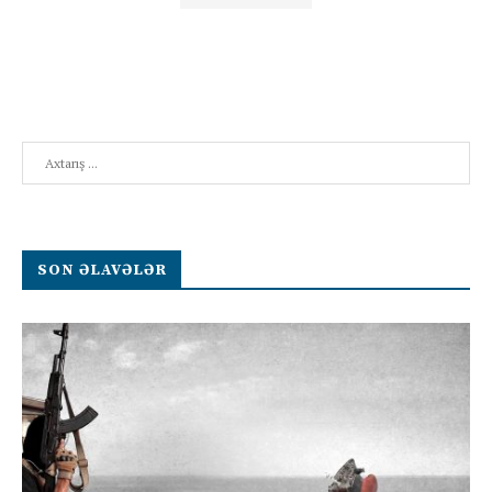
Search
SON ƏLAVƏLƏR