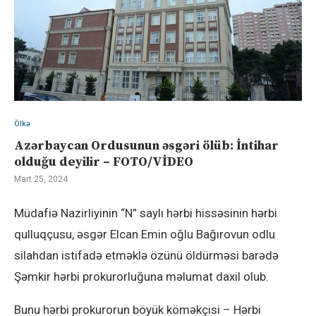
Ölkə
Azərbaycan Ordusunun əsgəri ölüb: İntihar
olduğu deyilir – FOTO/VİDEO
Mart 25, 2024
Müdafiə Nazirliyinin “N” saylı hərbi hissəsinin hərbi
qulluqçusu, əsgər Elcan Emin oğlu Bağırovun odlu
silahdan istifadə etməklə özünü öldürməsi barədə
Şəmkir hərbi prokurorluğuna məlumat daxil olub.
Bunu hərbi prokurorun böyük köməkçisi – Hərbi