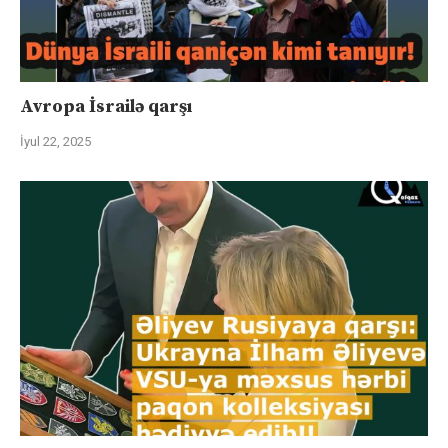
Avropa İsrailə qarşı
İyul 22, 2025