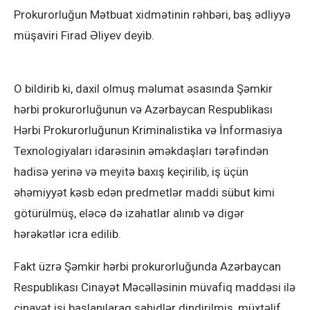
Prokurorluğun Mətbuat xidmətinin rəhbəri, baş ədliyyə
müşaviri Firad Əliyev deyib.
O bildirib ki, daxil olmuş məlumat əsasında Şəmkir
hərbi prokurorluğunun və Azərbaycan Respublikası
Hərbi Prokurorluğunun Kriminalistika və İnformasiya
Texnologiyaları idarəsinin əməkdaşları tərəfindən
hadisə yerinə və meyitə baxış keçirilib, iş üçün
əhəmiyyət kəsb edən predmetlər maddi sübut kimi
götürülmüş, eləcə də izahatlar alınıb və digər
hərəkətlər icra edilib.
Fakt üzrə Şəmkir hərbi prokurorluğunda Azərbaycan
Respublikası Cinayət Məcəlləsinin müvafiq maddəsi ilə
cinayət işi başlanılaraq şahidlər dindirilmiş, müxtəlif