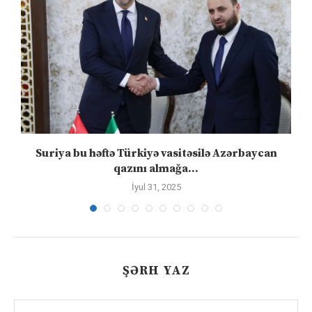
ə
Suriya bu həftə Türkiyə vasitəsilə Azərbaycan
qazını almağa...
İyul 31, 2025
ŞƏRH YAZ