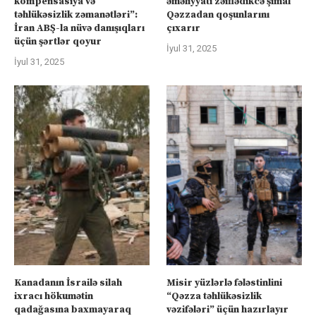
kompensasiya və
əməliyyatı zəiflədikcə şimal
təhlükəsizlik zəmanətləri”:
Qəzzadan qoşunlarını
İran ABŞ-la nüvə danışıqları
çıxarır
üçün şərtlər qoyur
İyul 31, 2025
İyul 31, 2025
Kanadanın İsrailə silah
Misir yüzlərlə fələstinlini
ixracı hökumətin
“Qəzza təhlükəsizlik
qadağasına baxmayaraq
vəzifələri” üçün hazırlayır