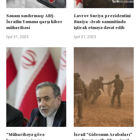
Sənanı sındırmaq: ABŞ-
Lavrov Suriya prezidentini
İsrailin Yəmənə qarşı kiber
Rusiya–Ərəb sammitində
müharibəsi
iştirak etməyə dəvət edib
İyul 31, 2025
İyul 31, 2025
“Müharibəyə görə
İsrail “Gideonun Arabaları”