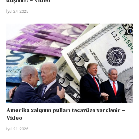
düşmür! – Video
İyul 24, 2025
Amerika xalqının pulları təcavüzə xərclənir –
Video
İyul 21, 2025