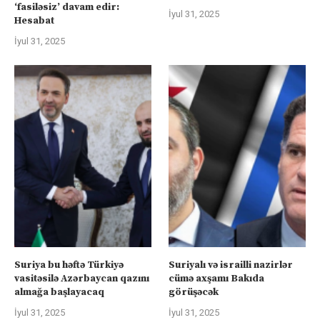
‘fasiləsiz’ davam edir:
İyul 31, 2025
Hesabat
İyul 31, 2025
Suriya bu həftə Türkiyə
Suriyalı və israilli nazirlər
vasitəsilə Azərbaycan qazını
cümə axşamı Bakıda
almağa başlayacaq
görüşəcək
İyul 31, 2025
İyul 31, 2025