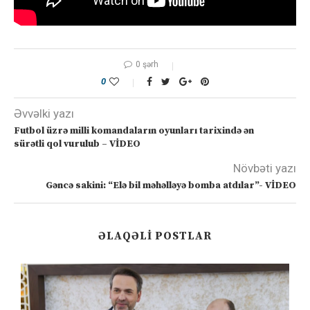
0 şərh
0
Əvvəlki yazı
Futbol üzrə milli komandaların oyunları tarixində ən
sürətli qol vurulub – VİDEO
Növbəti yazı
Gəncə sakini: “Elə bil məhəlləyə bomba atdılar”- VİDEO
ƏLAQƏLI POSTLAR