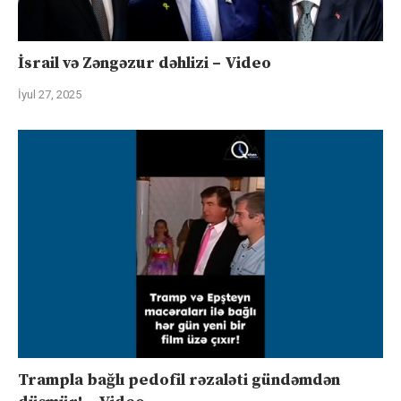
İsrail və Zəngəzur dəhlizi – Video
İyul 27, 2025
Trampla bağlı pedofil rəzaləti gündəmdən