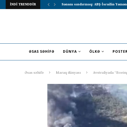
İNDİ TRENDDİR
Lavrov Suriya prezidentini Rusiya–Ərə
ƏSAS SƏHIFƏ
DÜNYA
ÖLKƏ
POSTE
Əsas səhifə
Maraq dünyası
Avstraliyada “Boeing