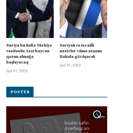
Suriya bu həftə Türkiyə
Suriyalı və israilli
vasitəsilə Azərbaycan
nazirlər cümə axşamı
qazını almağa
Bakıda görüşəcək
başlayacaq
İyul 31, 2025
İyul 31, 2025
POSTER