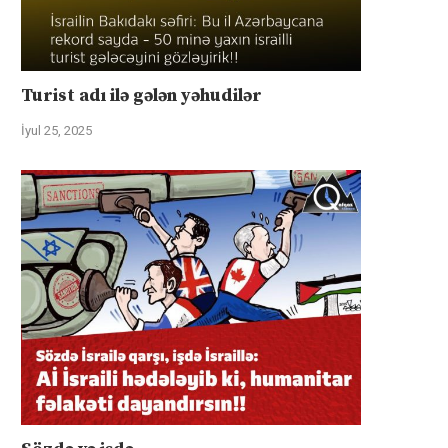
Turist adı ilə gələn yəhudilər
İyul 25, 2025