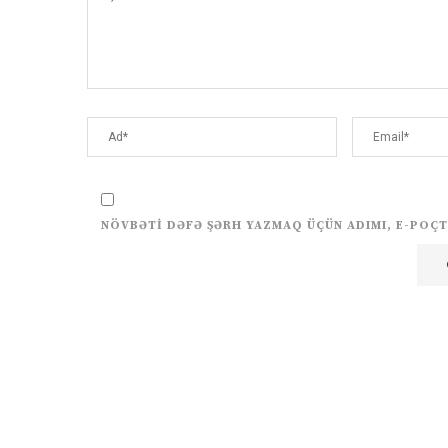
NÖVBƏTI DƏFƏ ŞƏRH YAZMAQ ÜÇÜN ADIMI, E-POÇT