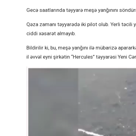
Gecə saatlarında təyyarə meşə yanğınını söndür
Qəza zamanı təyyarədə iki pilot olub. Yerli təcili
ciddi xəsarət almayıb.
Bildirilir ki, bu, meşə yanğını ilə mübarizə apara
il əvvəl eyni şirkətin “Hercules” təyyarəsi Yeni C