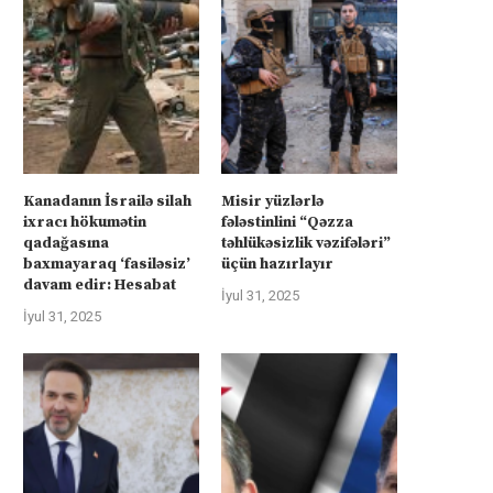
Kanadanın İsrailə silah
Misir yüzlərlə
ixracı hökumətin
fələstinlini “Qəzza
rkiyə Afrikanın neft və qazına can
Türkiyə Afrikanın neft və qazın
qadağasına
təhlükəsizlik vəzifələri”
atır –...
atır –...
baxmayaraq ‘fasiləsiz’
üçün hazırlayır
davam edir: Hesabat
İyul 4, 2025
İyul 4, 2025
İyul 31, 2025
İyul 31, 2025