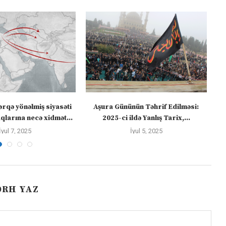
ərqə yönəlmiş siyasəti
Aşura Gününün Təhrif Edilməsi:
Tü
larına necə xidmət...
2025-ci ildə Yanlış Tarix,...
İyul 7, 2025
İyul 5, 2025
ƏRH YAZ