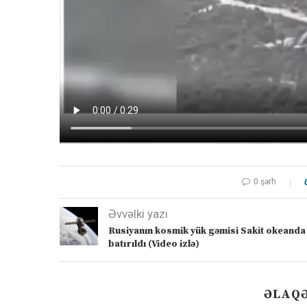
0 şərh
Əvvəlki yazı
Rusiyanın kosmik yük gəmisi Sakit okeanda
batırıldı (Video izlə)
ƏLAQƏ