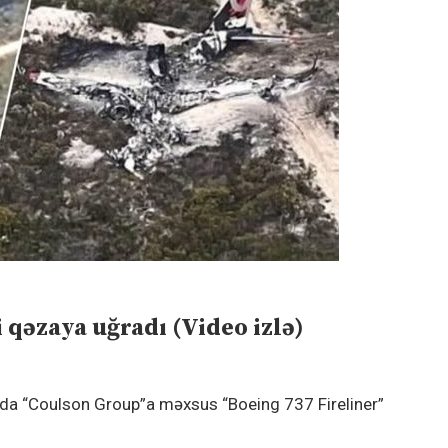
 qəzaya uğradı (Video izlə)
kında “Coulson Group”a məxsus “Boeing 737 Fireliner”