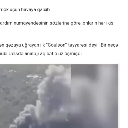
mək üçün havaya qalxıb.
 yardım nümayəndəsinin sözlərinə görə, onların hər ikisi
rkən qəzaya uğrayan ilk “Coulson” təyyarəsi deyil. Bir neçə
ənubi Uelsdə analoji aqibətlə üzləşmişdi.