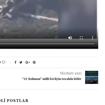
0
Növbəti yazı
“22 Bəhmən” milli birliyin təzahürüdür
LI POSTLAR