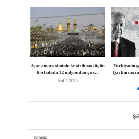
” – video
Aşura mərasiminin keçirilməsi üçün
Türkiyənin ş
Kərbəlada 12 milyondan çox...
Qərbin maraq
İyul 7, 2025
Ş