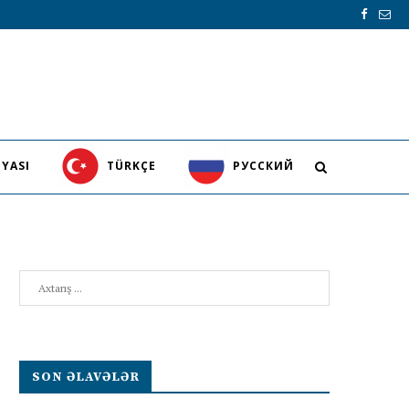
YASI
TÜRKÇE
PУССКИЙ
Search
SON ƏLAVƏLƏR