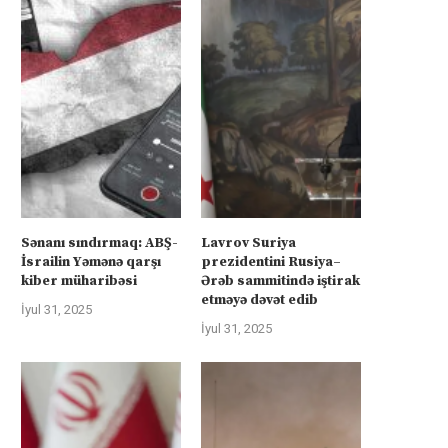
Sənanı sındırmaq: ABŞ-
Lavrov Suriya
İsrailin Yəmənə qarşı
prezidentini Rusiya–
kiber müharibəsi
Ərəb sammitində iştirak
etməyə dəvət edib
İyul 31, 2025
İyul 31, 2025