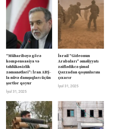
“Müharibəyə görə
İsrail “Gideonun
kompensasiya və
Arabaları” əməliyyatı
təhlükəsizlik
zəiflədikcə şimal
zəmanətləri”: İran ABŞ-
Qəzzadan qoşunlarını
la nüvə danışıqları üçün
çıxarır
şərtlər qoyur
İyul 31, 2025
İyul 31, 2025