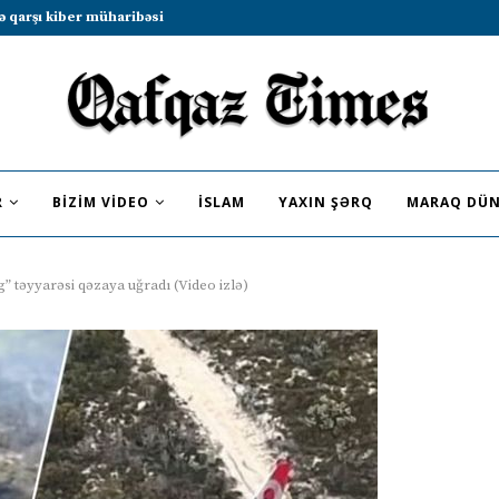
b sammitində iştirak etməyə dəvət...
R
BIZIM VIDEO
İSLAM
YAXIN ŞƏRQ
MARAQ DÜN
” təyyarəsi qəzaya uğradı (Video izlə)