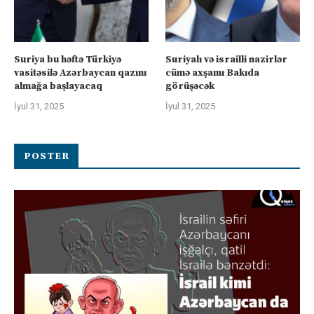
Suriya bu həftə Türkiyə
Suriyalı və israilli nazirlər
vasitəsilə Azərbaycan qazını
cümə axşamı Bakıda
almağa başlayacaq
görüşəcək
İyul 31, 2025
İyul 31, 2025
POSTER