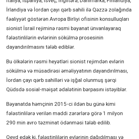
İtaliya, İspaniya, İsveç, İngiltərə, Danimarka, Finlandiya,
İrlandiya və İordan çayı qərb sahili ilə Qəzzə zolağında
fəaliyyət göstərən Avropa Birliyi ofisinin konsulluqları
sionist İsrail rejiminə rəsmi bəyanat ünvanlayaraq
fələstinlilərin evlərinin sökülmə prosesinin
dayandırılmasını tələb ediblər.
Bu ölkələrin rəsmi heyətləri sionist rejimdən evlərin
sökülmə və müsadirəsi əməliyyatının dayandırılması,
İordan çayı qərb sahilləri və işğal olunmuş şərqi
Qüdsdə sosial-məişət ədalətinin bərpasını istəyiblər.
Bəyanatda həmçinin 2015-ci ildən bu günə kimi
fələstinlilərə verilən maddi zərərlərə görə 1 milyon
290 min avro təzminat ödənməsi tələb edilib.
Qeyd edək ki, fələstinlilərin evlərinin dağıdılması və