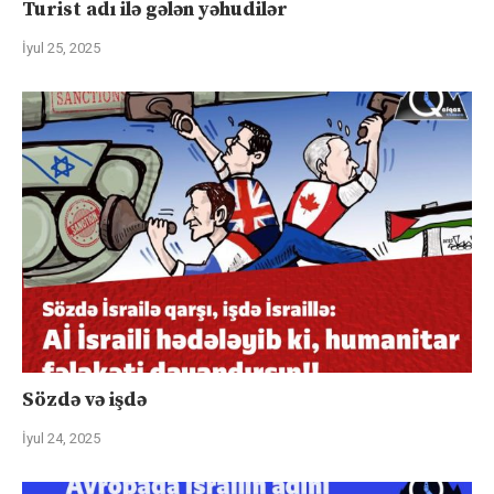
Turist adı ilə gələn yəhudilər
İyul 25, 2025
Sözdə və işdə
İyul 24, 2025