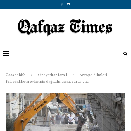
Əsas səhifə
Cinayətkar İsrail
Avropa ölkələri
fələstinlilərin evlərinin dağıdılmasına etiraz etdi