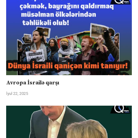
Avropa İsrailə qarşı
İyul 22, 2025