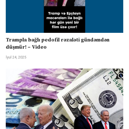
Trampla bağlı pedofil rəzaləti gündəmdən
düşmür! – Video
İyul 24, 2025