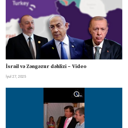
İsrail və Zəngəzur dəhlizi – Video
İyul 27, 2025