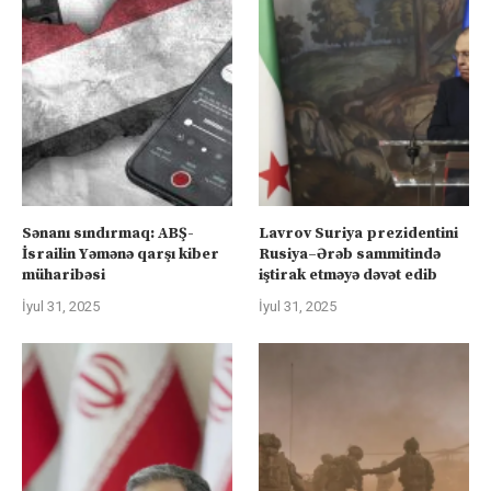
Sənanı sındırmaq: ABŞ-
Lavrov Suriya prezidentini
İsrailin Yəmənə qarşı kiber
Rusiya–Ərəb sammitində
müharibəsi
iştirak etməyə dəvət edib
İyul 31, 2025
İyul 31, 2025