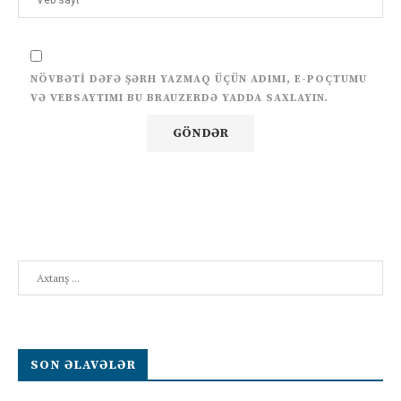
NÖVBƏTI DƏFƏ ŞƏRH YAZMAQ ÜÇÜN ADIMI, E-POÇTUMU
VƏ VEBSAYTIMI BU BRAUZERDƏ YADDA SAXLAYIN.
Search
SON ƏLAVƏLƏR