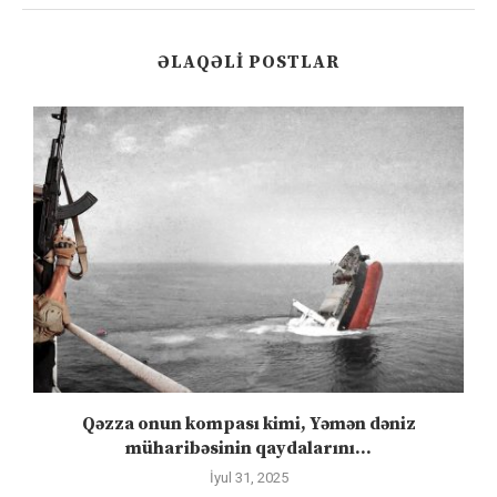
ƏLAQƏLI POSTLAR
Qəzza onun kompası kimi, Yəmən dəniz
S
müharibəsinin qaydalarını...
İyul 31, 2025