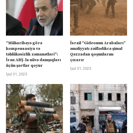
“Müharibəyə görə
İsrail “Gideonun Arabaları”
kompensasiya və
əməliyyatı zəiflədikcə şimal
təhlükəsizlik zəmanətləri”:
Qəzzadan qoşunlarını
İran ABŞ-la nüvə danışıqları
çıxarır
üçün şərtlər qoyur
İyul 31, 2025
İyul 31, 2025