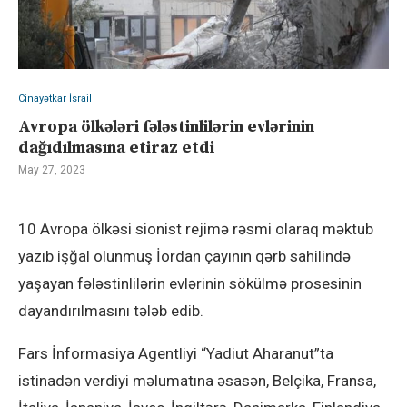
Cinayətkar İsrail
Avropa ölkələri fələstinlilərin evlərinin
dağıdılmasına etiraz etdi
May 27, 2023
10 Avropa ölkəsi sionist rejimə rəsmi olaraq məktub
yazıb işğal olunmuş İordan çayının qərb sahilində
yaşayan fələstinlilərin evlərinin sökülmə prosesinin
dayandırılmasını tələb edib.
Fars İnformasiya Agentliyi “Yadiut Aharanut”ta
istinadən verdiyi məlumatına əsasən, Belçika, Fransa,