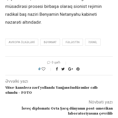
müsadirəsi prosesi birbaşa olaraq sionist rejimin
radikal baş naziri Benyamin Netanyahu kabineti
nəzarəti altındadır.
AVROPA ÖLKƏLƏRI
BƏYANAT
FƏLƏSTIN
ISRAIL
0 şərh
0
Əvvəlki yazı
Vitse-kanslerə zərf yollandı: Yanğınsöndürənlər cəlb
olundu – FOTO
Növbəti yazı
İsveç diplomatı: Orta Şərq dünyanın post-amerikan
laboratoriyasına çevrilib