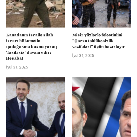
Kanadanın İsrailə silah
Misir yüzlərlə fələstinlini
ixracı hökumətin
“Qəzza təhlükəsizlik
qadağasına baxmayaraq
vəzifələri” üçün hazırlayır
‘fasiləsiz’ davam edir:
İyul 31, 2025
Hesabat
İyul 31, 2025