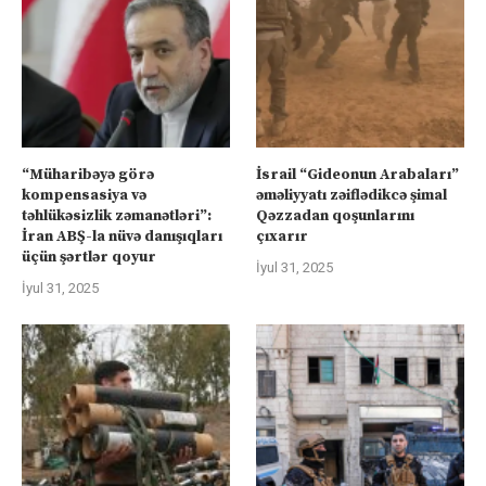
“Müharibəyə görə
İsrail “Gideonun Arabaları”
kompensasiya və
əməliyyatı zəiflədikcə şimal
təhlükəsizlik zəmanətləri”:
Qəzzadan qoşunlarını
İran ABŞ-la nüvə danışıqları
çıxarır
üçün şərtlər qoyur
İyul 31, 2025
İyul 31, 2025