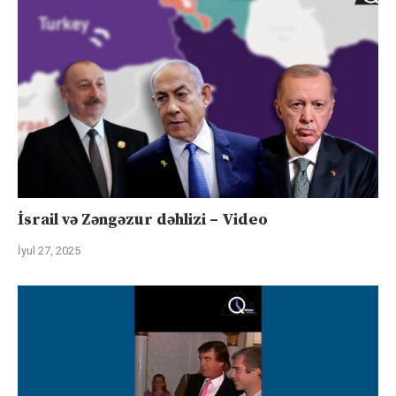
İsrail və Zəngəzur dəhlizi – Video
İyul 27, 2025