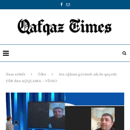
Əsas səhifə
Ölkə
Ata oğlunu görmək adı ilə qaçırdı:
DİN-dən AÇIQLAMA – VİDEO