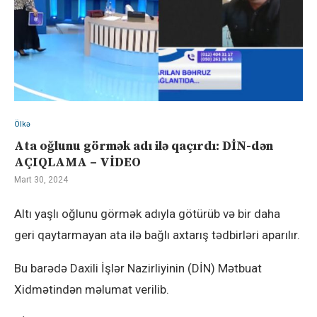
Ölkə
Ata oğlunu görmək adı ilə qaçırdı: DİN-dən
AÇIQLAMA – VİDEO
Mart 30, 2024
Altı yaşlı oğlunu görmək adıyla götürüb və bir daha
geri qaytarmayan ata ilə bağlı axtarış tədbirləri aparılır.
Bu barədə Daxili İşlər Nazirliyinin (DİN) Mətbuat
Xidmətindən məlumat verilib.