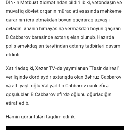
DİN-in Mətbuat Xidmətindən bildirilib ki, vətəndaşın və
müvafiq dövlət orqanın müraciəti əsasında məhkəmə
qərarının icra etməkdən boyun qaçıraraq azyaşlı
övladını ananın himayəsinə verməkdən boyun qaçıran
B.Cabbarov barəsində axtarış elan olunub. Hazırda
polis əməkdaşları tərəfindən axtarış tədbirləri davam
etdirilir.
Xatırladaq ki, Xəzər TV-də yayımlanan “Təsir dairəsi”
verilişində dörd aydır axtarışda olan Bəhruz Cabbarov
və altı yaşlı oğlu Vəliyəddin Cabbarov canlı efirə
qoşulublar. B.Cabbarov efirdə oğlunu oğurladığını
etiraf edib.
Həmin görüntüləri təqdim edirik: