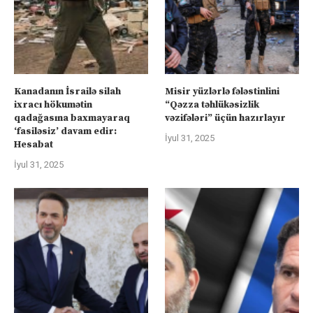
Kanadanın İsrailə silah
Misir yüzlərlə fələstinlini
ixracı hökumətin
“Qəzza təhlükəsizlik
qadağasına baxmayaraq
vəzifələri” üçün hazırlayır
‘fasiləsiz’ davam edir:
İyul 31, 2025
Hesabat
İyul 31, 2025