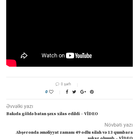
0 şərh
0
Əvvəlki yazı
Bakıda göldə batan şəxs xilas edildi – VİDEO
Növbəti yazı
Abşeronda əməliyyat zamanı 49 odlu silah və 13 qumbara
aşkar olunub – VİDEO