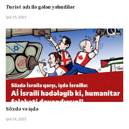
Turist adı ilə gələn yəhudilər
İyul 25, 2025
Sözdə və işdə
İyul 24, 2025