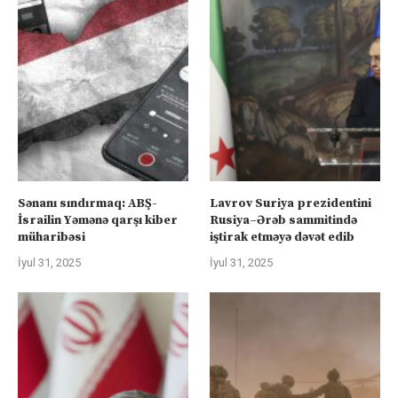
Sənanı sındırmaq: ABŞ-
Lavrov Suriya prezidentini
İsrailin Yəmənə qarşı kiber
Rusiya–Ərəb sammitində
müharibəsi
iştirak etməyə dəvət edib
İyul 31, 2025
İyul 31, 2025