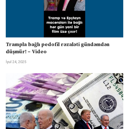
Trampla bağlı pedofil rəzaləti gündəmdən
düşmür! – Video
İyul 24, 2025