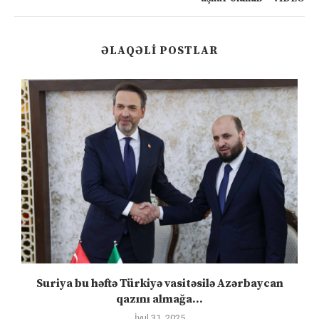
ƏLAQƏLI POSTLAR
ə
Suriya bu həftə Türkiyə vasitəsilə Azərbaycan
qazını almağa...
İyul 31, 2025