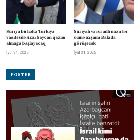
Suriya bu həftə Türkiyə
Suriyalı və israilli nazirlər
vasitəsilə Azərbaycan qazını
cümə axşamı Bakıda
almağa başlayacaq
görüşəcək
İyul 31, 2025
İyul 31, 2025
POSTER