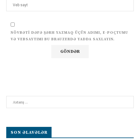
NÖVBƏTI DƏFƏ ŞƏRH YAZMAQ ÜÇÜN ADIMI, E-POÇTUMU
VƏ VEBSAYTIMI BU BRAUZERDƏ YADDA SAXLAYIN.
Search
SON ƏLAVƏLƏR