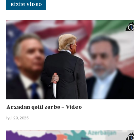
BIZIM VIDEO
Arxadan qəfil zərbə – Video
İyul 29, 2025