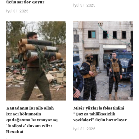
üçün şərtlər qoyur
İyul 31, 2025
İyul 31, 2025
Kanadanın İsrailə silah
Misir yüzlərlə fələstinlini
ixracı hökumətin
“Qəzza təhlükəsizlik
qadağasına baxmayaraq
vəzifələri” üçün hazırlayır
‘fasiləsiz’ davam edir:
İyul 31, 2025
Hesabat