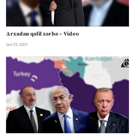
Arxadan qəfil zərbə – Video
İyul 29, 2025