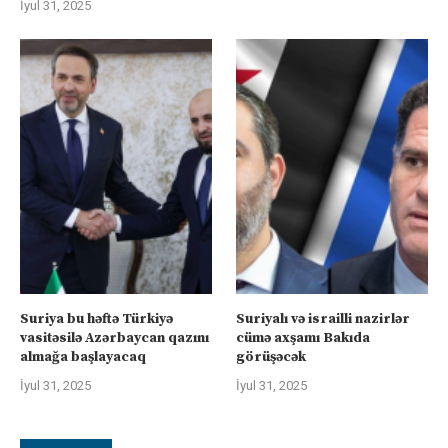
İyul 31, 2025
Suriya bu həftə Türkiyə
Suriyalı və israilli nazirlər
vasitəsilə Azərbaycan qazını
cümə axşamı Bakıda
almağa başlayacaq
görüşəcək
İyul 31, 2025
İyul 31, 2025