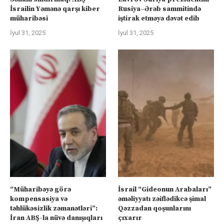
İsrailin Yəmənə qarşı kiber
Rusiya–Ərəb sammitində
müharibəsi
iştirak etməyə dəvət edib
İyul 31, 2025
İyul 31, 2025
“Müharibəyə görə
İsrail “Gideonun Arabaları”
kompensasiya və
əməliyyatı zəiflədikcə şimal
təhlükəsizlik zəmanətləri”:
Qəzzadan qoşunlarını
İran ABŞ-la nüvə danışıqları
çıxarır