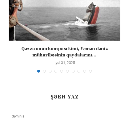
n
Qəzza onun kompası kimi, Yəmən dəniz
S
müharibəsinin qaydalarını...
İyul 31, 2025
ŞƏRH YAZ