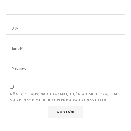
NÖVBƏTI DƏFƏ ŞƏRH YAZMAQ ÜÇÜN ADIMI, E-POÇTUMU
VƏ VEBSAYTIMI BU BRAUZERDƏ YADDA SAXLAYIN.