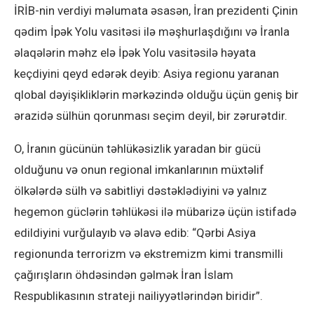
İRİB-nin verdiyi məlumata əsasən, İran prezidenti Çinin
qədim İpək Yolu vasitəsi ilə məşhurlaşdığını və İranla
əlaqələrin məhz elə İpək Yolu vasitəsilə həyata
keçdiyini qeyd edərək deyib: Asiya regionu yaranan
qlobal dəyişikliklərin mərkəzində olduğu üçün geniş bir
ərazidə sülhün qorunması seçim deyil, bir zərurətdir.
O, İranın gücünün təhlükəsizlik yaradan bir gücü
olduğunu və onun regional imkanlarının müxtəlif
ölkələrdə sülh və sabitliyi dəstəklədiyini və yalnız
hegemon güclərin təhlükəsi ilə mübarizə üçün istifadə
edildiyini vurğulayıb və əlavə edib: “Qərbi Asiya
regionunda terrorizm və ekstremizm kimi transmilli
çağırışların öhdəsindən gəlmək İran İslam
Respublikasının strateji nailiyyətlərindən biridir”.