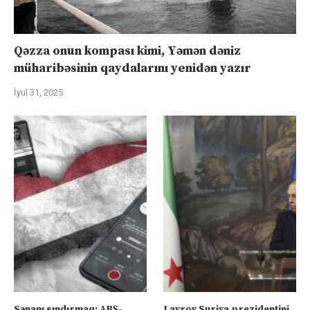
Qəzza onun kompası kimi, Yəmən dəniz
müharibəsinin qaydalarını yenidən yazır
İyul 31, 2025
Sənanı sındırmaq: ABŞ-
Lavrov Suriya prezidentini