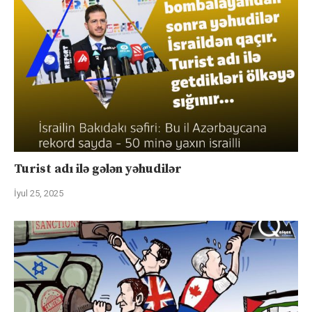
Turist adı ilə gələn yəhudilər
İyul 25, 2025