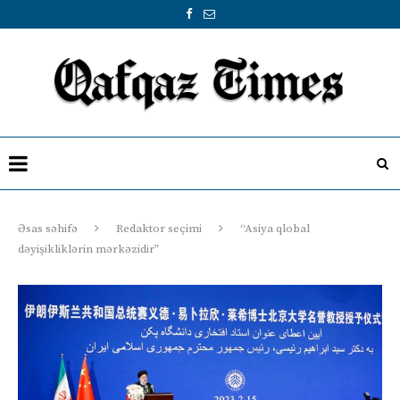
Əsas səhifə
Redaktor seçimi
“Asiya qlobal
dəyişikliklərin mərkəzidir”