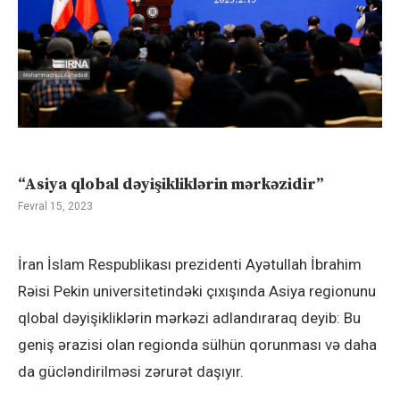
“Asiya qlobal dəyişikliklərin mərkəzidir”
Fevral 15, 2023
İran İslam Respublikası prezidenti Ayətullah İbrahim
Rəisi Pekin universitetindəki çıxışında Asiya regionunu
qlobal dəyişikliklərin mərkəzi adlandıraraq deyib: Bu
geniş ərazisi olan regionda sülhün qorunması və daha
da gücləndirilməsi zərurət daşıyır.