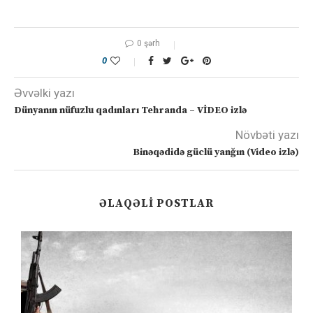
0 şərh
0
Əvvəlki yazı
Dünyanın nüfuzlu qadınları Tehranda – VİDEO izlə
Növbəti yazı
Binəqədidə güclü yanğın (Video izlə)
ƏLAQƏLI POSTLAR