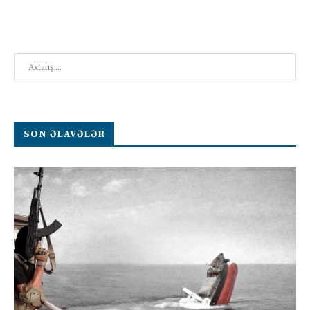
Search
SON ƏLAVƏLƏR