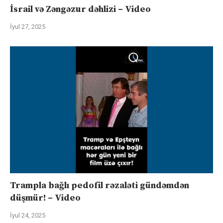
İsrail və Zəngəzur dəhlizi – Video
İyul 27, 2025
Trampla bağlı pedofil rəzaləti gündəmdən
düşmür! – Video
İyul 24, 2025